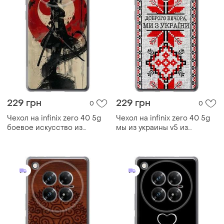
229 грн
229 грн
0
0
Чехол на infinix zero 40 5g
Чехол на infinix zero 40 5g
боевое искусство из
мы из украины v5 из
силикона fch_0168849
силикона fch_0170115