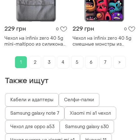
229 грн
229 грн
0
0
Чехол на infinix zero 40 5g
Чехол на infinix zero 40 5g
mini-maltipoo из силикона
cмешные монстры из
fch_0169876
силикона fch_0171202
1
2
3
4
5
6
7
>
Также ищут
Кабели и адаптеры
Селфи-палки
Samsung galaxy note 7
Xiaomi mi a1 чехол
Чехол для oppo a53
Samsung galaxy s30