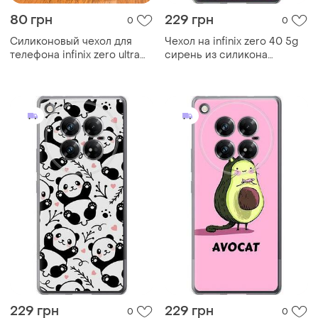
80 грн
229 грн
0
0
Силиконовый чехол для
Чехол на infinix zero 40 5g
телефона infinix zero ultra
сирень из силикона
5g
fch_0170465
229 грн
229 грн
0
0