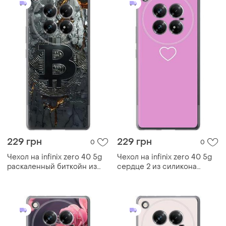
229 грн
229 грн
0
0
Чехол на infinix zero 40 5g
Чехол на infinix zero 40 5g
раскаленный биткойн из
сердце 2 из силикона
силикона fch_0168595
fch_0168899