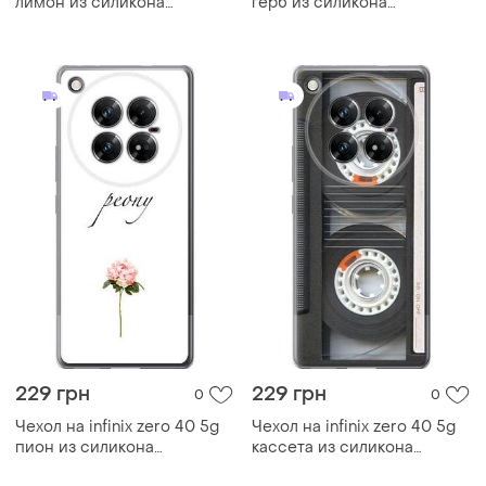
лимон из силикона
герб из силикона
fch_0170990
fch_0168520
229 грн
229 грн
0
0
Чехол на infinix zero 40 5g
Чехол на infinix zero 40 5g
пион из силикона
кассета из силикона
fch_0171915
fch_0168620