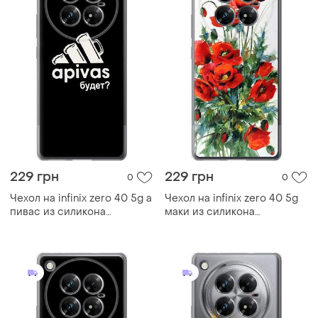
229 грн
229 грн
0
0
Чехол на infinix zero 40 5g а
Чехол на infinix zero 40 5g
пивас из силикона
маки из силикона
fch_0169074
fch_0171621