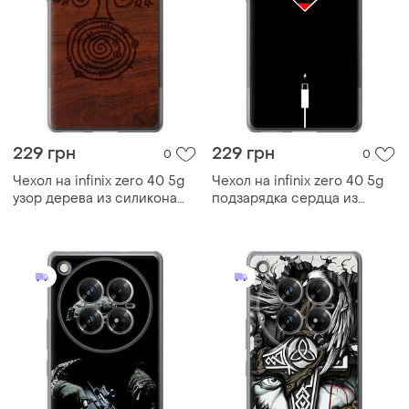
229 грн
229 грн
0
0
Чехол на infinix zero 40 5g
Чехол на infinix zero 40 5g
узор дерева из силикона
подзарядка сердца из
fch_0169750
силикона fch_0171857