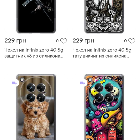
229 грн
229 грн
0
0
Чехол на infinix zero 40 5g
Чехол на infinix zero 40 5g
защитник v3 из силикона
тату викинг из силикона
fch_0168645
fch_0168999