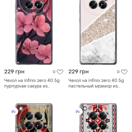
229 грн
229 грн
0
0
Чехол на infinix zero 40 5g
Чехол на infinix zero 40 5g
пурпурная сакура из
пастельный мрамор из
силикона fch_0168444
силикона fch_0169024