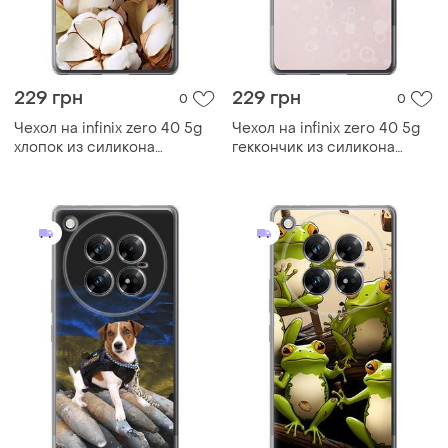
229 грн
229 грн
0
0
Чехол на infinix zero 40 5g
Чехол на infinix zero 40 5g
хлопок из силикона
геккончик из силикона
fch_0170515
fch_0168821