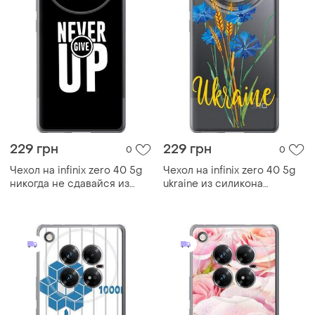
229 грн
229 грн
0
0
Чехол на infinix zero 40 5g
Чехол на infinix zero 40 5g
никогда не сдавайся из
ukraine из силикона
силикона fch_0169725
fch_0169099