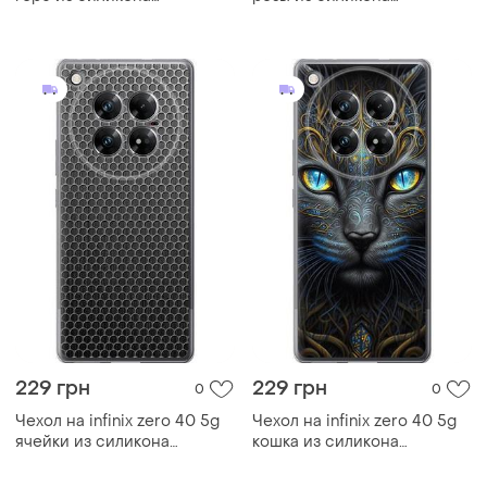
fch_0168974
fch_0169851
229 грн
229 грн
0
0
Чехол на infinix zero 40 5g
Чехол на infinix zero 40 5g
ячейки из силикона
кошка из силикона
fch_0169325
fch_0169225