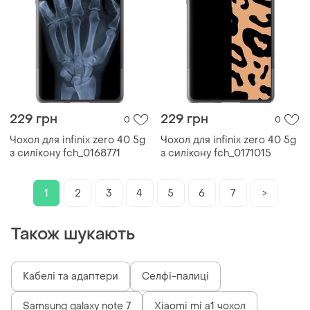
229 грн
229 грн
0
0
Чохол для infinix zero 40 5g
Чохол для infinix zero 40 5g
з силікону fch_0168771
з силікону fch_0171015
1
2
3
4
5
6
7
>
Також шукають
Кабелі та адаптери
Селфі-палиці
Samsung galaxy note 7
Xiaomi mi a1 чохол