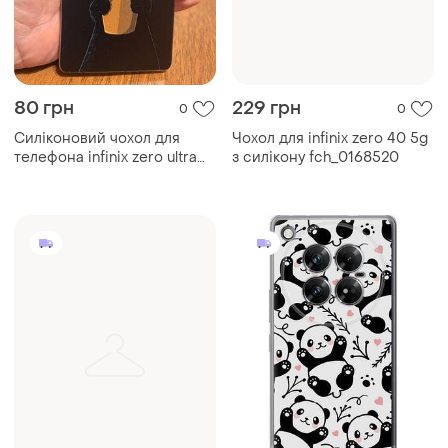
80 грн
229 грн
0
0
Силіконовий чохол для
Чохол для infinix zero 40 5g
телефона infinix zero ultra
з силікону fch_0168520
5g