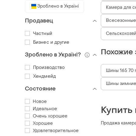
Зроблено в Україні
Камера для с
Продавец
Всесезонные 
Частный
Сельскохозя
Бизнес и другие
Похожие 
Зроблено в Україні?
Производство
Шины 165 70 
Хендмейд
Шины зимние 
Состояние
Новое
Купить 
Идеальное
Очень хорошее
Продажа камера 
Хорошее
Удовлетворительное