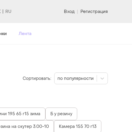
K
Вход
|
Регистрация
нки
Лента
Сортировать:
по популярности
ни 195 65 r15 зима
Б у резину
зина на скутер 3.00-10
Камера 155 70 r13