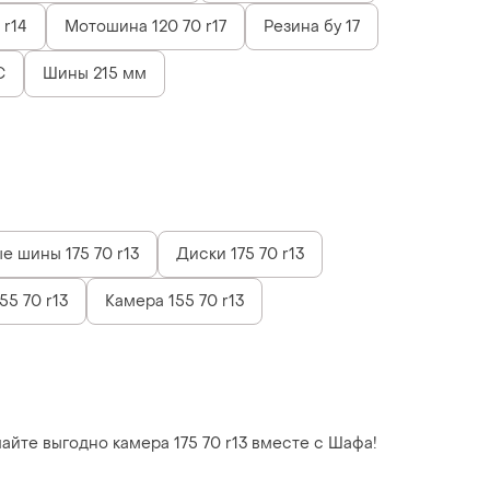
 r14
Мотошина 120 70 r17
Резина бу 17
C
Шины 215 мм
е шины 175 70 r13
Диски 175 70 r13
55 70 r13
Камера 155 70 r13
упайте выгодно камера 175 70 r13 вместе с Шафа!