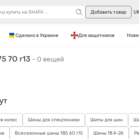
Добавить товар
U
Сделано в Украине
Для защитников
Нови
5 70 r13
-
0 вещей
ут
я колес
Шины для спецтехники
Шипы для шин
Ши
ма
Всесезонные шины 185 60 r15
Шины 18.4-26
Ре