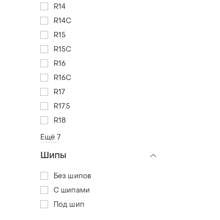
R14
R14C
R15
R15C
R16
R16C
R17
R17.5
R18
Ещё 7
Шипы
Без шипов
С шипами
Под шип