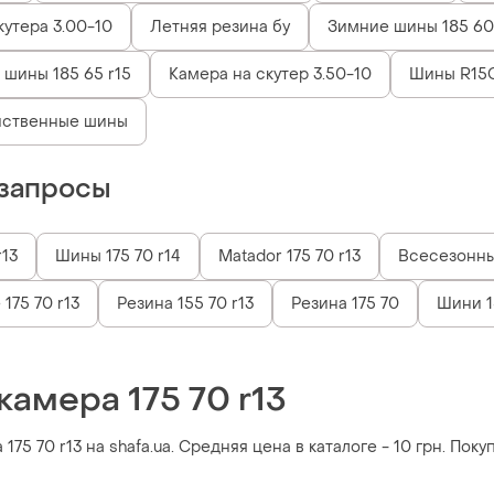
кутера 3.00-10
Летняя резина бу
Зимние шины 185 60
шины 185 65 r15
Камера на скутер 3.50-10
Шины R15
йственные шины
запросы
r13
Шины 175 70 r14
Matador 175 70 r13
Всесезонны
175 70 r13
Резина 155 70 r13
Резина 175 70
Шини 1
камера 175 70 r13
175 70 r13 на shafa.ua. Средняя цена в каталоге - 10 грн. Пок