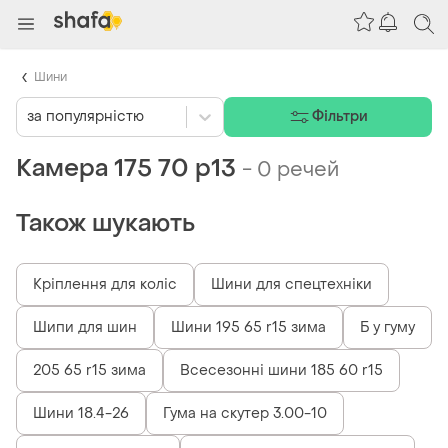
Шини
за популярністю
Фільтри
Камера 175 70 р13
-
0 речей
Також шукають
Кріплення для коліс
Шини для спецтехніки
Шипи для шин
Шини 195 65 r15 зима
Б у гуму
205 65 r15 зима
Всесезонні шини 185 60 r15
Шини 18.4-26
Гума на скутер 3.00-10