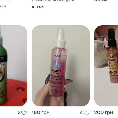
Термозахисний спрей
200 мл
сся
100 мл
180 грн
200 грн
2
0