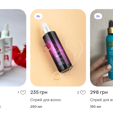
235 грн
298 грн
1
2
Спрей для волос
Спрей для в
с
250 мл
150 мл