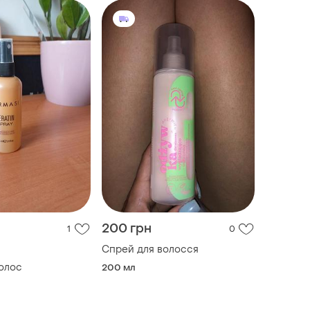
200 грн
1
0
Спрей для волосся
олос
200 мл