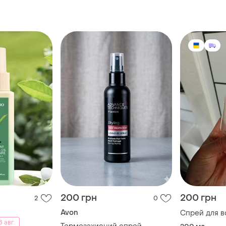
200 грн
200 грн
2
0
Avon
Спрей для в
 авг.