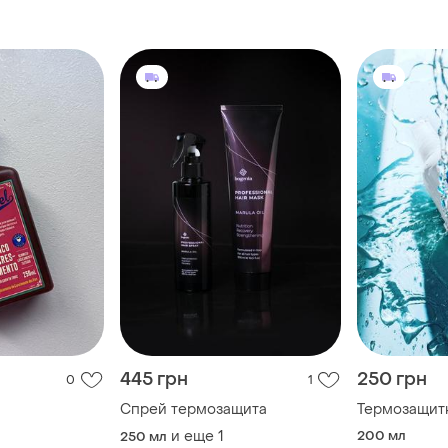
445 грн
250 грн
0
1
Спрей термозащита
Термозащит
и еще
1
200 мл
250 мл