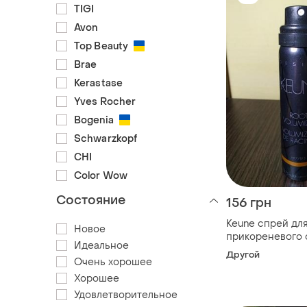
TIGI
Avon
Top Beauty
Brae
Kerastase
Yves Rocher
Bogenia
Schwarzkopf
CHI
Color Wow
Состояние
156 грн
Keune спрей дл
Новое
прикореневого 
Идеальное
волосся 75 мл.
Другой
Очень хорошее
Хорошее
Удовлетворительное