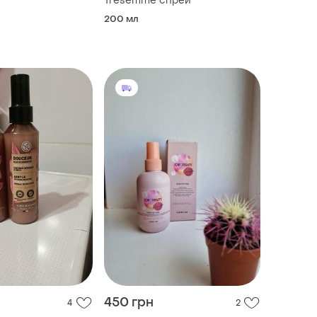
Tresemme спрей
200 мл
450 грн
4
2