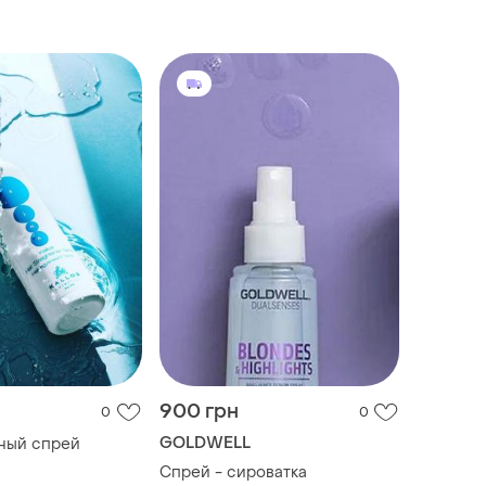
900 грн
0
0
GOLDWELL
ный спрей
Спрей - сироватка