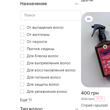
Другой
Назначение
От выпадения волос
От желтизны
От перхоти
Против седины
Для блеска волос
Для выпрямления волос
Для восстановления волос
Для питания волос
Для защиты волос
Для увлажнения волос
400 грн
-20%
500 грн
Ещё 11
Спрей rapunzel
Тип волос