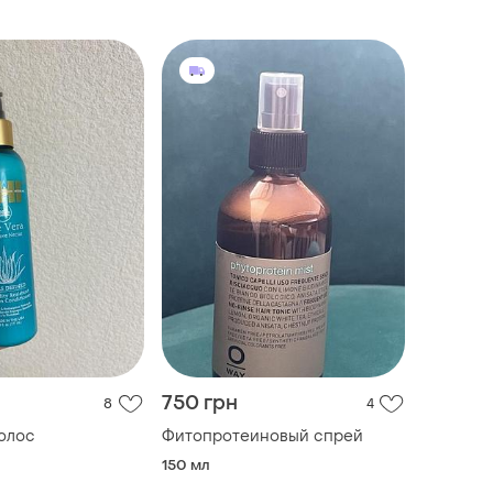
750 грн
8
4
олос
Фитопротеиновый спрей
150 мл