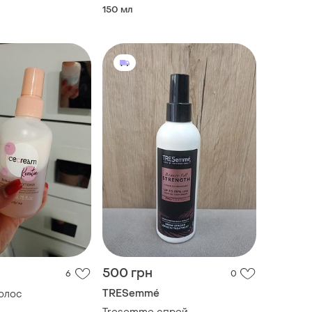
150 мл
500 грн
6
0
TRESemmé
олос