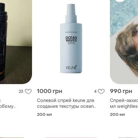
1000 грн
990 грн
23
4
я
Солевой спрей keune для
Спрей-захис
об’єму
создания текстуры ocean
мл weightles
waves 200 мл
climate cont
200 мл
200 мл