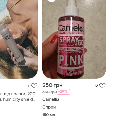
250 грн
7
0
-29%
350 грн
т від вологи, 200
s humidity shield
Camellia
rol keune
Спрей
150 мл