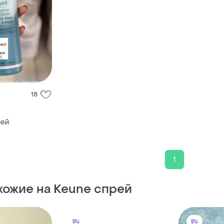
18
рей
1
хожие на Keune спрей