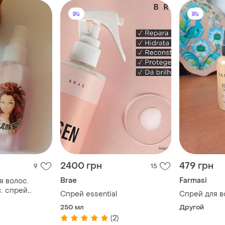
2400 грн
479 грн
9
15
Brae
Farmasi
я волос.
. спрей
Спрей essential
Спрей для в
я волос.
250 мл
Другой
ей для волос
(2)