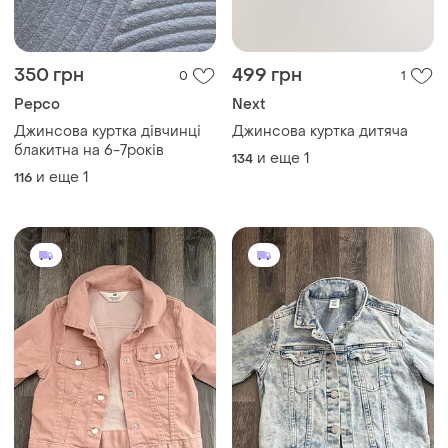
350 грн
499 грн
0
1
Pepco
Next
Джинсова куртка дівчинці
Джинсова куртка дитяча
блакитна на 6-7років
и еще
1
134
и еще
1
116