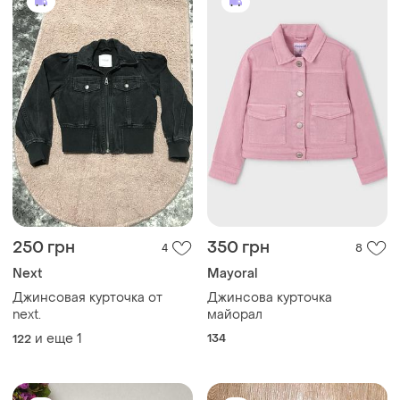
250 грн
350 грн
4
8
Next
Mayoral
Джинсовая курточка от
Джинсова курточка
next.
майорал
и еще
1
134
122