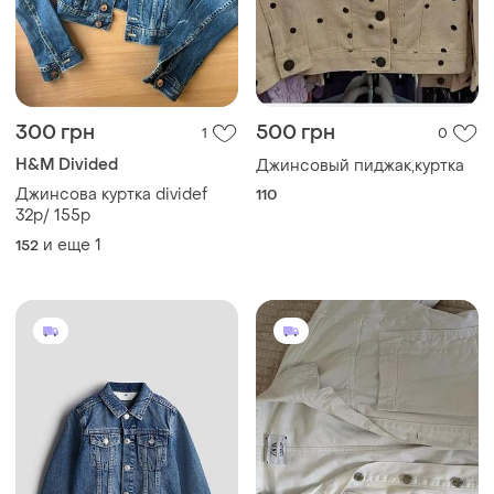
300 грн
500 грн
1
0
H&M Divided
Джинсовый пиджак,куртка
Джинсова куртка dividef
110
32р/ 155р
и еще
1
152