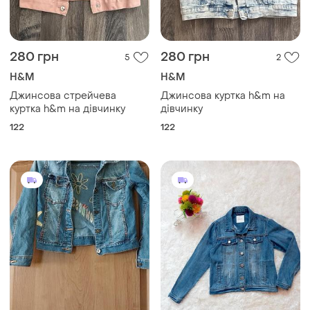
280 грн
280 грн
5
2
H&M
H&M
Джинсова стрейчева
Джинсова куртка h&m на
куртка h&m на дівчинку
дівчинку
122
122