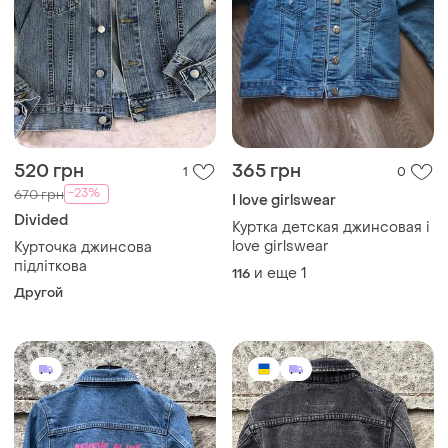
520 грн
365 грн
1
0
-23%
670 грн
I love girlswear
Divided
Куртка детская джинсовая i
love girlswear
Курточка джинсова
підліткова
и еще
1
116
Другой