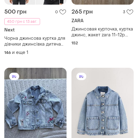
500 грн
265 грн
0
3
ZARA
450 грн с 13 авг.
Джинсовая курточка, куртка
Next
джинс, жакет zara 11-12р.
Чорна джинсова куртка для
152см. идеальное
152
дівчики джинсівка дитяча
состояние.
джинсова куртка для
и еще
1
146
дівчики 12 років куртка next