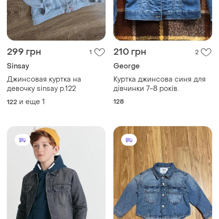
299 грн
210 грн
1
2
Sinsay
George
Джинсовая куртка на
Куртка джинсова синя для
девочку sinsay р.122
дівчинки 7-8 років.
и еще
1
128
122