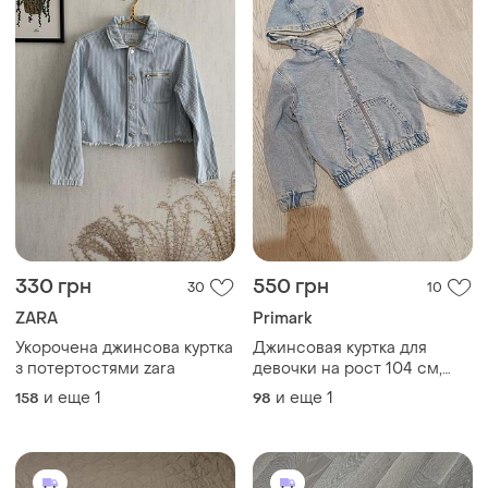
330 грн
550 грн
30
10
ZARA
Primark
Укорочена джинсова куртка
Джинсовая куртка для
з потертостями zara
девочки на рост 104 см,
primark
и еще
1
и еще
1
158
98