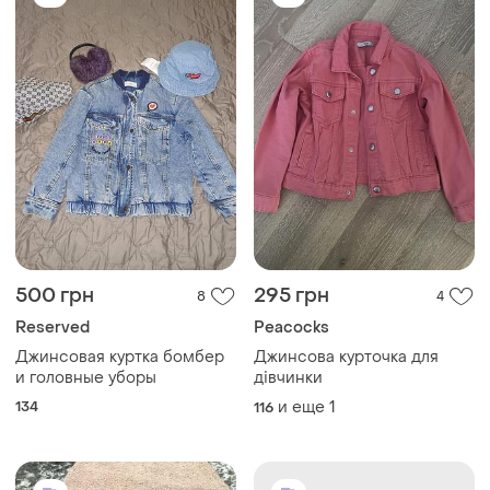
500 грн
295 грн
8
4
Reserved
Peacocks
Джинсовая куртка бомбер
Джинсова курточка для
и головные уборы
дівчинки
134
и еще
1
116