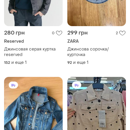
280 грн
299 грн
0
2
Reserved
ZARA
Джинсовая серая куртка
Джинсова сорочка/
reserved
курточка
и еще
1
и еще
1
152
92