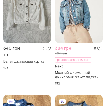
340 грн
384 грн
6
11
404 грн
TU
распродажа до 10 авг.
Белая джинсовая куртка
Next
128
Модный фирменный
джинсовый жакет пиджак
джинсовая джинсовая
152
куртка джинсовка синяя
голубая летняя весенняя
next некст для девочки 12
лет 152