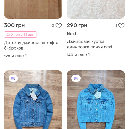
300 грн
290 грн
0
1
Next
270 грн с 13 авг.
Джинсовая куртка
Детская джинсовая кофта
джинсовка синяя next
5-6роков
ветровка 140 146 9-10 лет
и еще
1
140
и еще
1
128
пиджак