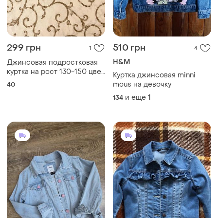
299 грн
510 грн
1
4
H&M
Джинсовая подростковая
куртка на рост 130-150 цвет
Куртка джинсовая minni
голубой
mous на девочку
40
и еще
1
134