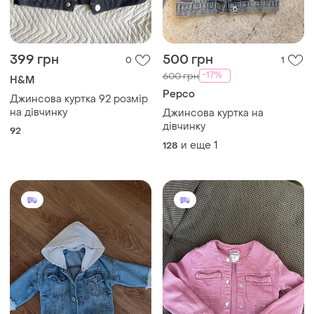
399 грн
500 грн
0
1
-17%
600 грн
H&M
Pepco
Джинсова куртка 92 розмір
на дівчинку
Джинсова куртка на
дівчинку
92
и еще
1
128