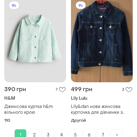
390 грн
499 грн
7
3
H&M
Lily Lulu
Джинсова куртка h&m
Lily&dan нова жинсова
вільного крою
курточка для дівчинки з
ишенями
110
Другой
1
2
3
4
5
6
7
>