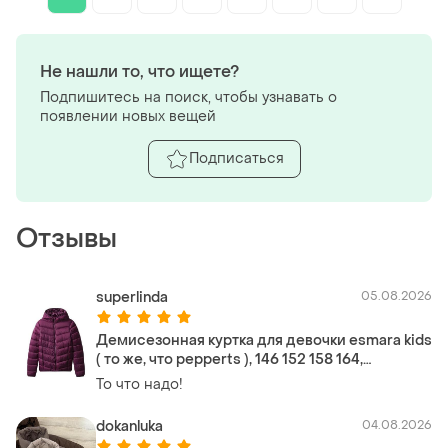
Не нашли то, что ищете?
Подпишитесь на поиск, чтобы узнавать о
появлении новых вещей
Подписаться
Отзывы
superlinda
05.08.2026
Демисезонная куртка для девочки esmara kids
( то же, что pepperts ), 146 152 158 164,
стеганная куртка
То что надо!
dokanluka
04.08.2026