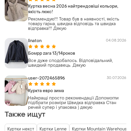
Куртка весна 2026 найтрендовіші кольори,
якість люкс!
Рекомендую!!! Товар був в наявності, якість
товару гарна, швидка відповідь та швидка
відправка!!! Дякую
linaton
04.08.2026
Бомрр zara 13/14роков
Все дуже сподобалось. Відповідальний,
швидкий продавець. Дякую
user-2072465896
30.07.2026
Куркта евро зима
Найкращі просто рекомендації Допомогли
підібрати розміри Швидка відправка Стан
речей супер і упаковка ) дякую
Также ищут
Куртки некст
Куртки Lenne
Куртки Mountain Warehouse