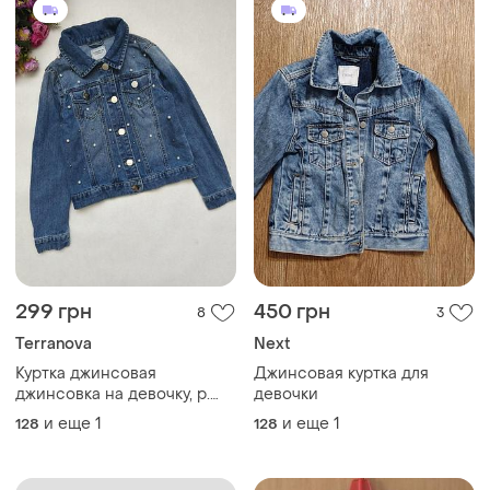
299 грн
450 грн
8
3
Terranova
Next
Куртка джинсовая
Джинсовая куртка для
джинсовка на девочку, р.
девочки
128-134
и еще
1
и еще
1
128
128