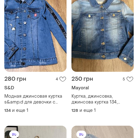
280 грн
250 грн
4
5
S&D
Mayoral
Модная джинсовая куртка
Куртка, джинсовка,
s&amp;d для девочки с
джинсова куртка 134,
лампасами и значками -
mayoralty
и еще
1
и еще
1
134
128
10-12р