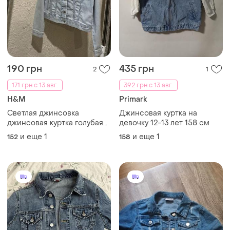
190 грн
435 грн
2
1
171 грн с 13 авг.
392 грн с 13 авг.
H&M
Primark
Светлая джинсовка
Джинсовая куртка на
джинсовая куртка голубая
девочку 12-13 лет 158 см
152
и еще
1
и еще
1
152
158