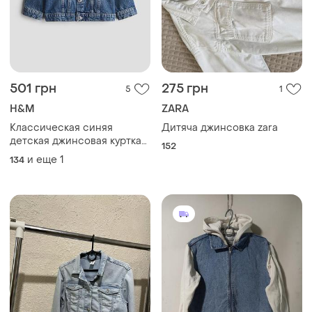
501 грн
275 грн
5
1
H&M
ZARA
Классическая синяя
Дитяча джинсовка zara
детская джинсовая куртка
152
пиджак для девочек с
и еще
1
134
эффектом потертости h&m
8-9 лет