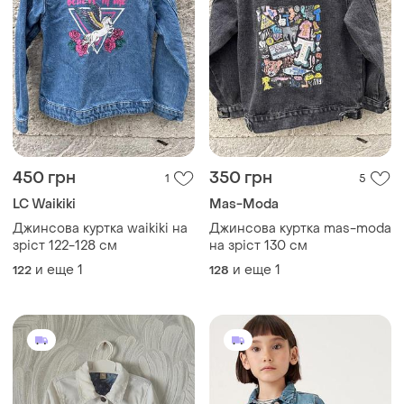
450 грн
350 грн
1
5
LC Waikiki
Mas-Moda
Джинсова куртка waikiki на
Джинсова куртка mas-moda
зріст 122-128 см
на зріст 130 см
и еще
1
и еще
1
122
128