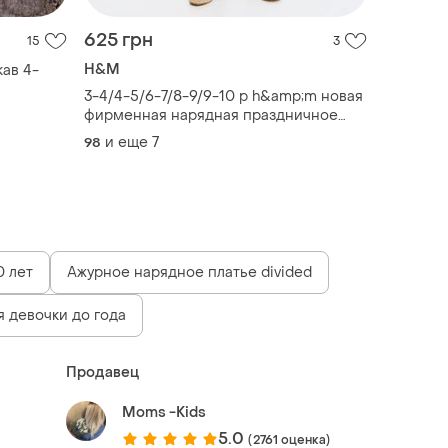
625 грн
15
3
H&M
кав 4-
3-4/4-5/6-7/8-9/9-10 р h&amp;m новая
фирменная нарядная праздничное
пышное платье сарафан а силуэта
и еще
7
98
цветы
0 лет
Ажурное нарядное платье divided
я девочки до года
Продавец
Moms -Kids
5.0
(2761 оценка)