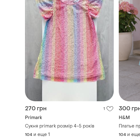
270 грн
300 гр
1
Primark
H&M
Сукня primark розмір 4-5 років
Платье п
и еще
1
и ещ
104
104