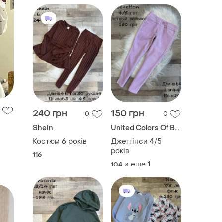
240 грн
150 грн
0
0
Shein
United Colors Of Benetton
Костюм 6 років
Джеггінси 4/5
років
116
и еще
1
104