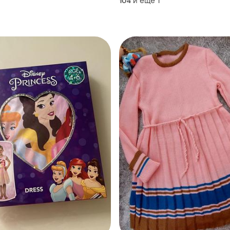
и еще
1
104