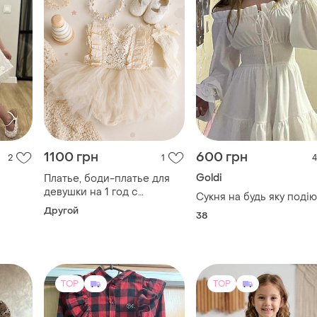
1100 грн
600 грн
2
1
4
Goldi
Платье, боди-платье для
девушки на 1 год с
Сукня на будь яку подію
р,
фатином, пинетками,
Другой
38
венчик и гольфы. размер
80-86
TOP
TOP