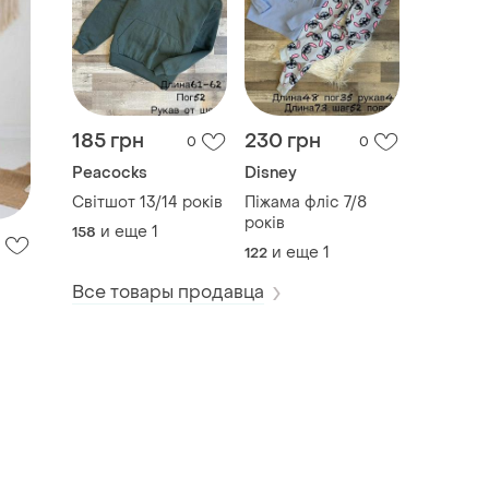
185 грн
230 грн
0
0
Peacocks
Disney
Світшот 13/14 років
Піжама фліс 7/8
років
и еще
1
158
и еще
1
122
Все товары продавца