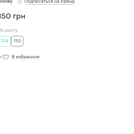
Подписаться на бренд
Disney
150 грн
По росту
104
110
В избранное
0