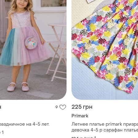
н
225 грн
9
Primark
раздничное на 4-5 лет.
Летнее платье primark призр
девочка 4-5 р сарафан плать
е
1