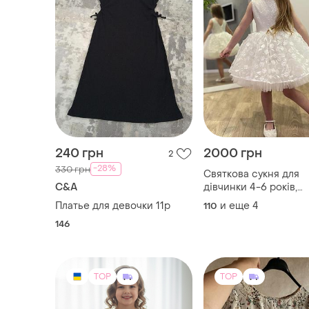
240 грн
2000 грн
2
-28%
330 грн
Святкова сукня для
C&A
дівчинки 4-6 років,
універсальний розмі
Платье для девочки 11р
и еще
4
110
дуже гарна та ніжна
146
TOP
TOP