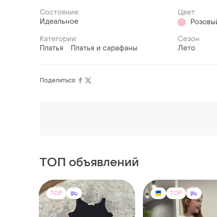
Состояние:
Цвет:
Идеальное
Розовы
Категории:
Сезон
Платья
Платья и сарафаны
Лето
Поделиться:
Оформляй подписку SMART
Получи заказ с бесплатной доставкой
ТОП объявлений
TOP
TOP