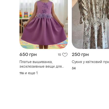
650 грн
250 грн
15
Платье вышиванка,
Сукня у квітковий пр
эксклюзивные вещи для
34
малышей, barbie dress 🩷
и еще
1
116
💜, платье marina semeniuk