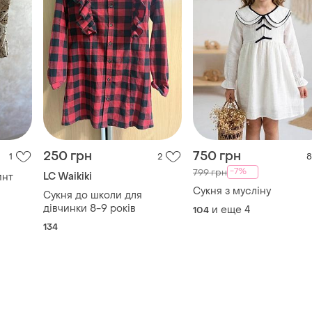
250 грн
750 грн
1
2
8
-7%
799 грн
LC Waikiki
инт
Сукня з мусліну
Сукня до школи для
дівчинки 8-9 років
и еще
4
104
134