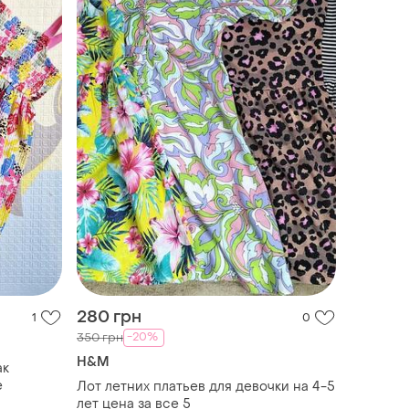
280 грн
1
0
-20%
350 грн
H&M
ак
е
Лот летних платьев для девочки на 4-5
лет цена за все 5