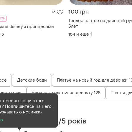
100 грн
13
0%
Теплое платье на длинный ру
5лет
укня disney з принцесами
и еще
1
е
2
104
ссе
Детские боди
Платье на новый год для девочки 1
мини маус
Нарядные платья на девочку 128
Платья дл
нтересны вещи этого
а? Подпишитесь на него,
Деактивирован
1 шт
узнавать о новинках
Сукня сарафан 4/5 років
о