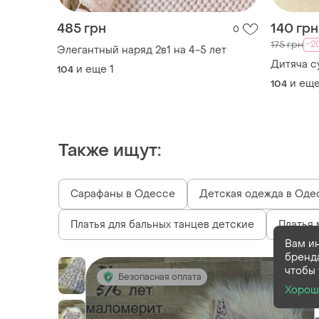
485 грн
140 грн
0
-2
175 грн
Элегантный наряд 2в1 на 4-5 лет
Дитяча с
и еще
1
104
и ещ
104
Также ищут:
Сарафаны в Одессе
Детская одежда в Оде
Платья для бальных танцев детские
Платья 
Вам и
бренд
чтобы 
Безопасная оплата
Хорош