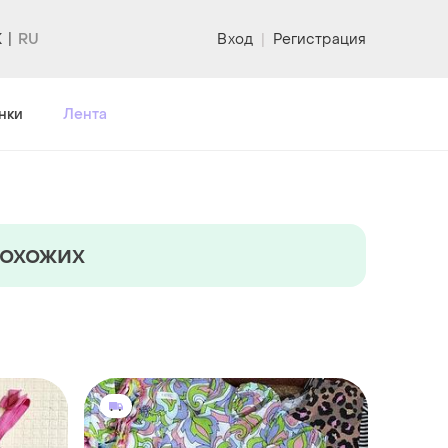
K
Вход
|
Регистрация
нки
Лента
похожих