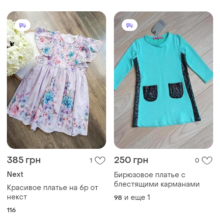
385 грн
250 грн
1
0
Next
Бирюзовое платье с
блестящими карманами
Красивое платье на 6р от
некст
и еще
1
98
116