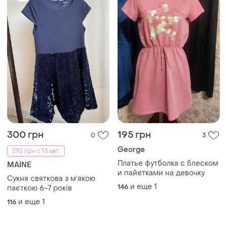
300 грн
195 грн
0
3
George
270 грн с 13 авг.
Платье футболка с блеском
MAINE
и пайетками на девочку
Сукня святкова з мʼякою
и еще
1
146
паєткою 6-7 років
и еще
1
116