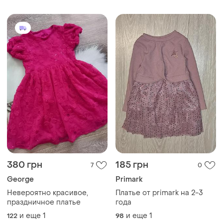
380 грн
185 грн
7
0
George
Primark
Невероятно красивое,
Платье от primark на 2-3
праздничное платье
года
и еще
1
и еще
1
122
98