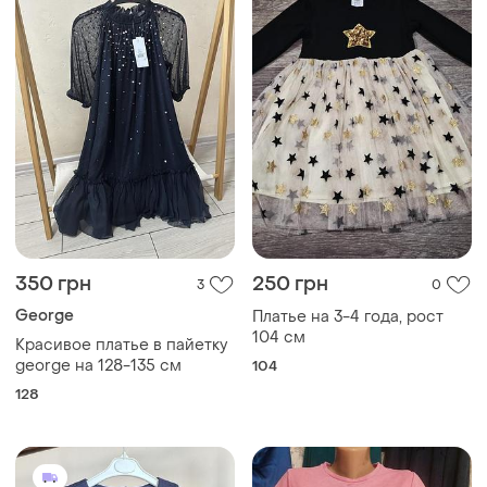
350 грн
250 грн
3
0
George
Платье на 3-4 года, рост
104 см
Красивое платье в пайетку
george на 128-135 см
104
128