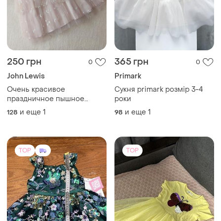
250 грн
365 грн
0
0
John Lewis
Primark
Очень красивое
Сукня primark розмір 3-4
праздничное пышное
роки
платье на 8 лет, 128 рост от
и еще
1
и еще
1
128
98
john lewis
TOP
TOP