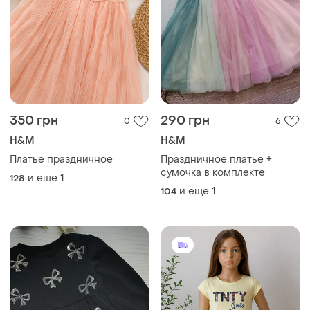
350 грн
290 грн
0
6
H&M
H&M
Платье праздничное
Праздничное платье +
сумочка в комплекте
и еще
1
128
и еще
1
104