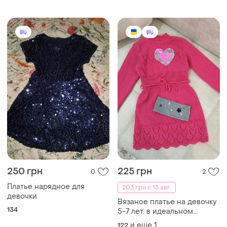
250 грн
225 грн
0
2
Платье нарядное для
203 грн с 13 авг.
девочки
Вязаное платье на девочку
134
5-7 лет. в идеальном
состоянии.
и еще
1
122