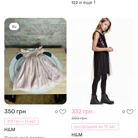
и еще
1
122
350 грн
332 грн
0
0
350 грн
315 грн с 13 авг.
распродажа до 10 авг.
H&M
H&M