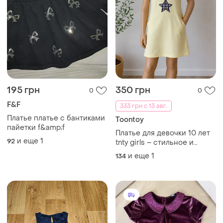
195 грн
350 грн
0
0
F&F
333 грн с 13 авг.
Платье платье с бантиками
Toontoy
пайетки f&amp;f
Платье для девочки 10 лет
и еще
1
92
tnty girls – стильное и
удобное лимонного цвета
и еще
1
134