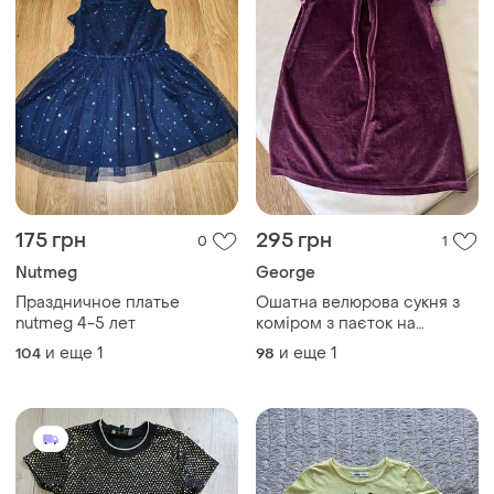
175 грн
295 грн
0
1
Nutmeg
George
Праздничное платье
Ошатна велюрова сукня з
nutmeg 4-5 лет
коміром з паєток на
дівчинку 3-4 роки ріст 98-
и еще
1
и еще
1
104
98
104 від джордж стан
ідеальний дов 55, шир 30