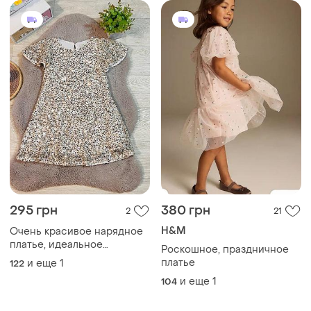
295 грн
380 грн
2
21
H&M
Очень красивое нарядное
платье, идеальное
Роскошное, праздничное
состояние
платье
и еще
1
122
и еще
1
104