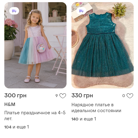
300 грн
330 грн
9
0
H&M
Нарядное платье в
идеальном состоянии
Платье праздничное на 4-5
лет.
и еще
1
140
и еще
1
104