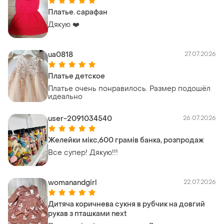
Платье. сарафан
Дякую ❤️
ua0818
27.07.2026
Платье детское
Платье очень понравилось. Размер подошёл
идеально
user-2091034540
26.07.2026
Желейки мікс,600 грамів банка, розпродаж
Все супер! Дякую!!!
womanandgirl
22.07.2026
Дитяча коричнева сукня в рубчик на довгий
рукав з пташками next