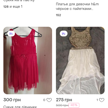
Сукня нм в паєтку
Платье для девочки h&m
и еще
1
128
чёрное с пайетками
тюлевая юбка 152 фатин без
152
рукавов
300 грн
275 грн
0
1
-45%
500 грн
Сукня для дівчинки