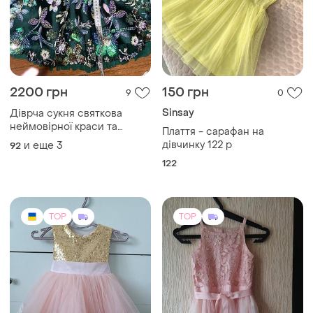
2200 грн
150 грн
9
0
Sinsay
Діврча сукня святкова
неймовірної краси та
Плаття - сарафан на
кольору із сша
дівчинку 122 р
и еще
3
92
122
TOP
TOP