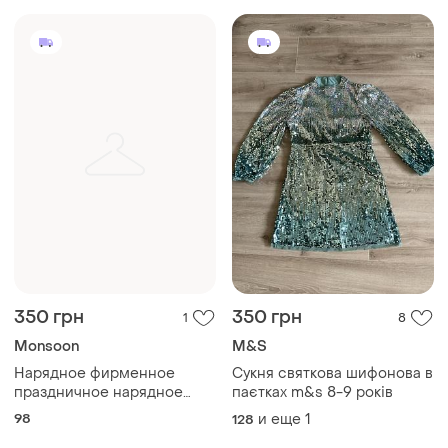
350 грн
350 грн
1
8
Monsoon
M&S
Нарядное фирменное
Сукня святкова шифонова в
праздничное нарядное
паєтках m&s 8-9 років
летнее платье платье на
98
и еще
1
128
день рождения