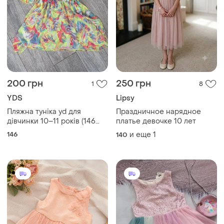
200 грн
250 грн
1
8
YDS
Lipsy
Пляжна туніка yd для
Праздничное нарядное
дівчинки 10–11 років (146
платье девочке 10 лет
см)
146
и еще
1
140