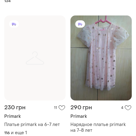
134
платье платье серебряное
серебрина с пайетками в
пайетках для девочки 8-9
лет
230 грн
290 грн
11
4
Primark
Primark
Платье primark на 6-7 лет
Нарядное платье primark
на 7-8 лет
и еще
1
116