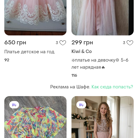
650 грн
299 грн
3
3
Kiwi & Co
Платье детское на год.
92
❇️платье на девочку💢 5-6
лет нарядная🔥
116
Реклама на Шафе.
Как сюда попасть?