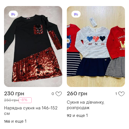
фотосессия розовое
брендовое платье пышное
monsoon для девочки 3
года как новое
230 грн
260 грн
0
1
-8%
250 грн
Сукня на дівчинку,
розпродаж
Нарядна сукня на 146-152
см
и еще
1
92
и еще
1
146