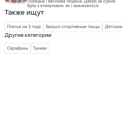
Порядна і ввічлива людина. Дякую за сукню.
Була з етикатками, як і зазначалося.
Также ищут
Платье на 2 года
Бально спортивные танцы
Детские с
Другие категории
Сарафаны
Туники