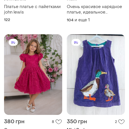
Платье платье с пайетками
Очень красивое нарядное
john lewis
платье, идеальное
состояние
122
и еще
1
104
380 грн
350 грн
8
2