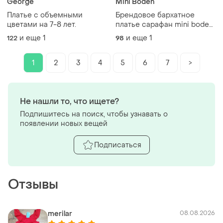
George
Mini Boden
Платье с объемными
Брендовое бархатное
цветами на 7-8 лет.
платье сарафан mini boden
для девочки 3-4р
и еще
1
и еще
1
122
98
1
2
3
4
5
6
7
>
Не нашли то, что ищете?
Подпишитесь на поиск, чтобы узнавать о
появлении новых вещей
Подписаться
Отзывы
merilar
08.08.2026