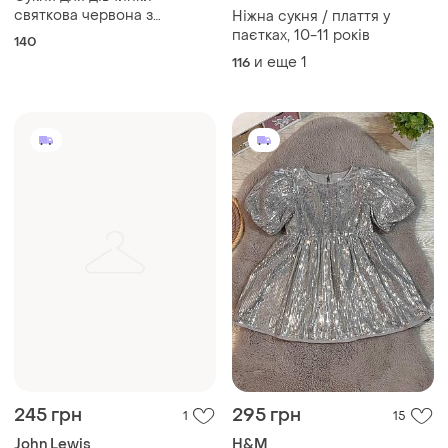
святкова червона з
Ніжна сукня / плаття у
паєтками та фатином
паєтках, 10-11 років
140
и еще
1
116
245 грн
295 грн
1
15
John Lewis
H&M