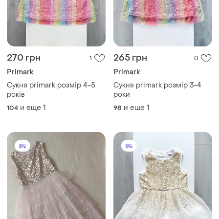
270 грн
265 грн
1
0
Primark
Primark
Сукня primark розмір 4-5
Сукня primark розмір 3-4
років
роки
и еще
1
и еще
1
104
98