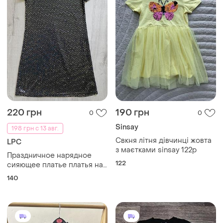
220 грн
190 грн
0
0
Sinsay
198 грн с 13 авг.
Свкня літня дівчинці жовта
LPC
з маєтками sinsay 122р
Праздничное нарядное
122
сияющее платье платья на
девочку 10 лет с блестками
140