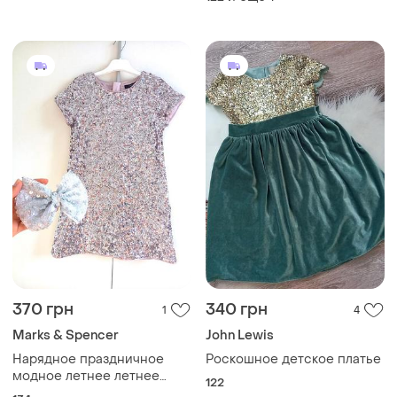
370 грн
340 грн
1
4
Marks & Spencer
John Lewis
Нарядное праздничное
Роскошное детское платье
модное летнее летнее
122
летнее новогоднее платье