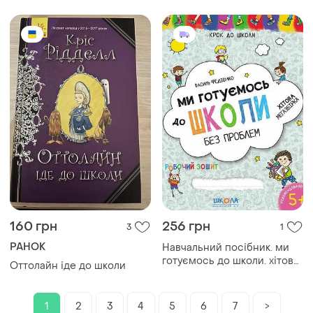
160 грн
256 грн
3
1
РАНОК
Навчальний посібник. ми
готуємось до школи. хітова
Оттолайн іде до школи
мегазбірка крок до школи (4
- 6 років). василь фе
1
2
3
4
5
6
7
>