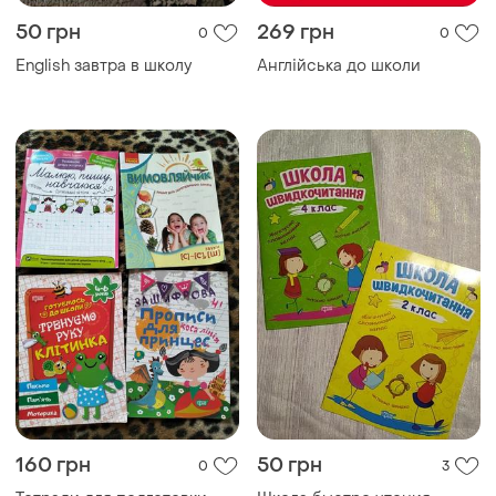
50 грн
269 грн
0
0
English завтра в школу
Англійська до школи
160 грн
50 грн
0
3