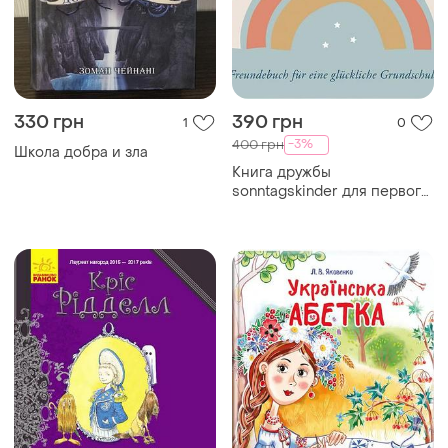
330 грн
390 грн
1
0
-3%
400 грн
Школа добра и зла
Книга дружбы
sonntagskinder для первого
дня в школе и начальной
школы