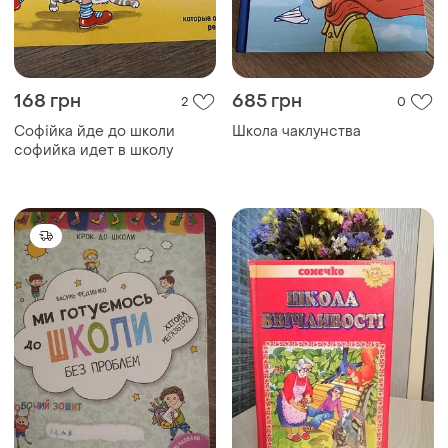
168 грн
685 грн
2
0
Софійка йде до школи
Школа чаклунства
софийка идет в школу