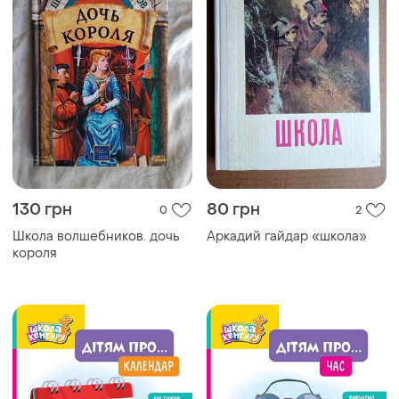
130 грн
80 грн
0
2
Школа волшебников. дочь
Аркадий гайдар «школа»
короля