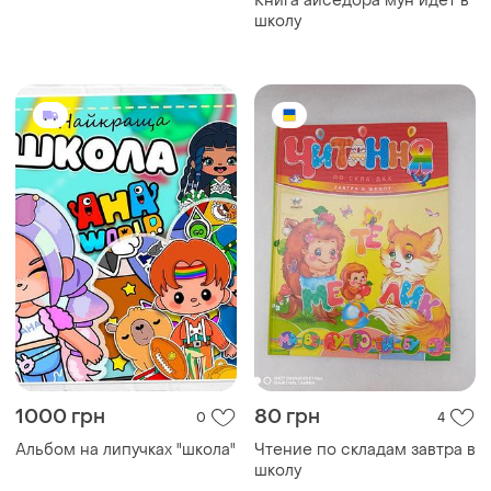
Книга айседора мун идет в
школу
1000 грн
80 грн
0
4
Альбом на липучках "школа"
Чтение по складам завтра в
школу