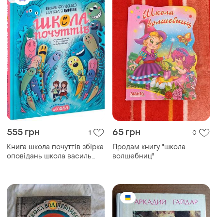
555 грн
65 грн
1
0
Книга школа почуттів збірка
Продам книгу "школа
оповідань школа василь
волшебниц"
федієнко, наталія царенко