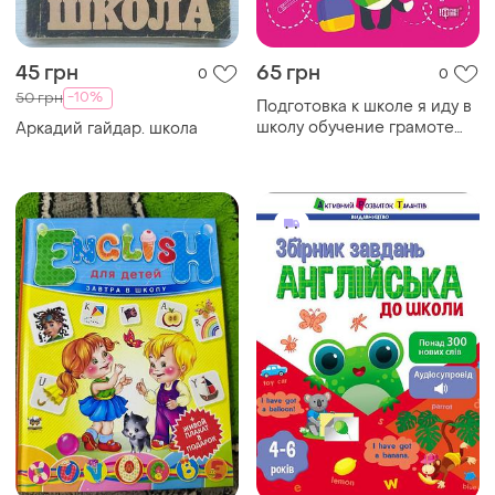
45 грн
65 грн
0
0
-10%
50 грн
Подготовка к школе я иду в
школу обучение грамоте
Аркадий гайдар. школа
детские книжки
развивашки