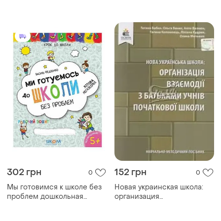
липучках. подготовка к
школе
302 грн
152 грн
0
0
Мы готовимся к школе без
Новая украинская школа:
проблем дошкольная
организация
подготовка ребенка к
взаимодействия с
школе развивающее
родителями учащихся