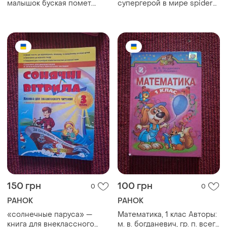
малышок буская помет.
супергерой в мире spider-
книжка с "оконцами". для
man (человек паук). арка
тех ком 2,3,4 рочки
знаков зодиака. часть 4 из
4. marvel comics 2018
150 грн
100 грн
0
0
РАНОК
РАНОК
«солнечные паруса» —
Математика, 1 клас Авторы:
книга для внеклассного
м. в. богданевич, гр. п. всего