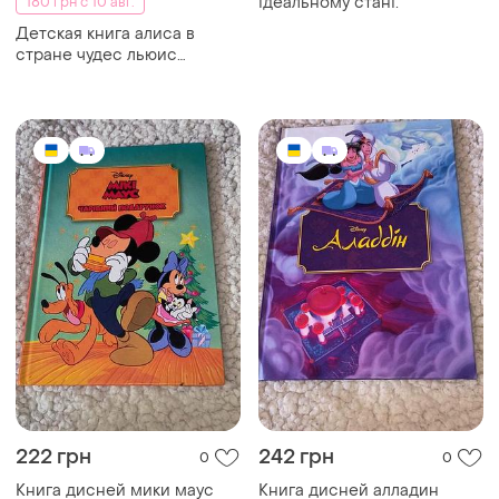
ідеальному стані.
180 грн с 10 авг.
Детская книга алиса в
стране чудес льюис
кэролле иллюстрации
гапчинской оживающая
книга 3d
222 грн
242 грн
0
0
Книга дисней мики маус
Книга дисней алладин