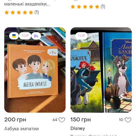
маленькі академіки,
(1)
непосида
(1)
TOP
TOP
200 грн
150 грн
64
10
Disney
Азбука эмпатии