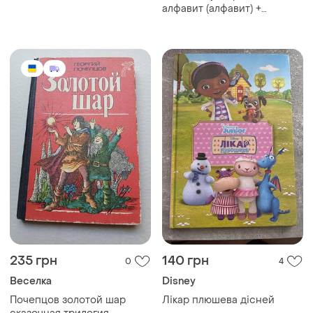
«моя енциклопедія»
алфавит (алфавит) +
видавництво «артбукс»
таблица умножения,
формат а3 цветной
ламинированный
235 грн
140 грн
0
4
Веселка
Disney
Почепцов золотой шар
Лікар плюшева дісней