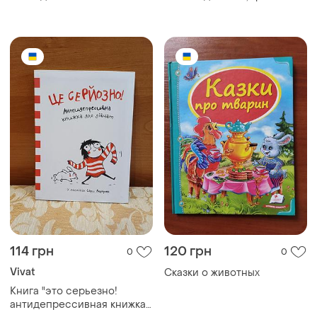
чтения, 3 класс
лишь.
114 грн
120 грн
0
0
Vivat
Сказки о животных
Книга "это серьезно!
антидепрессивная книжка