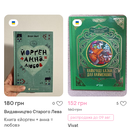
1984)
180 грн
152 грн
0
5
160 грн
Видавництво Старого Лева
распродажа до 09 авг.
Книга «йорген + анна =
любов»
Vivat