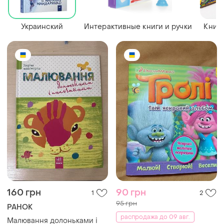
Украинский
Интерактивные книги и ручки
Книги
160 грн
90 грн
1
2
95 грн
РАНОК
распродажа до 09 авг.
Малювання долоньками і