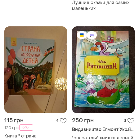
Лучшие сказки для самых
маленьких
115 грн
250 грн
4
3
-5%
120 грн
Видавництво Егмонт Україна
Книга " страна
"спасатели" книжка десней