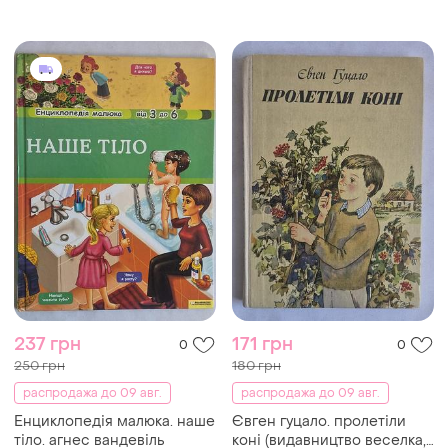
його друзів» (природний
світ азії), кредо
237 грн
171 грн
0
0
250 грн
180 грн
распродажа до 09 авг.
распродажа до 09 авг.
Енциклопедія малюка. наше
Євген гуцало. пролетіли
тіло. агнес вандевіль
коні (видавництво веселка,