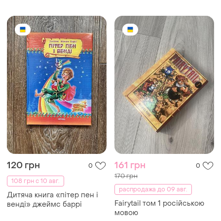
120 грн
161 грн
0
0
170 грн
108 грн с 10 авг.
распродажа до 09 авг.
Дитяча книга «пітер пен і
Fairytail том 1 російською
венді» джеймс баррі
мовою