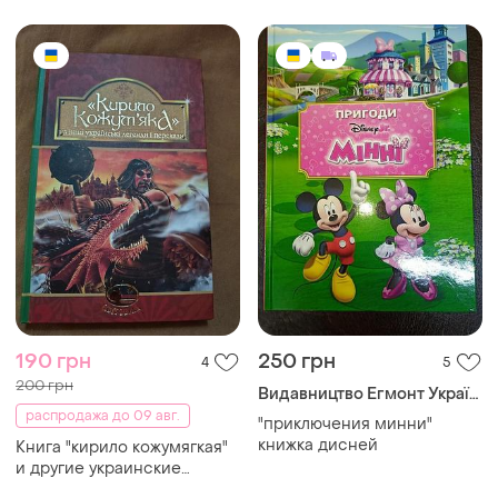
190 грн
250 грн
4
5
200 грн
Видавництво Егмонт Україна
распродажа до 09 авг.
"приключения минни"
книжка дисней
Книга "кирило кожумягкая"
и другие украинские
легенды и легенды