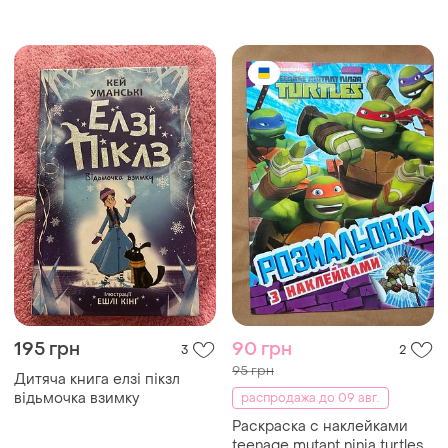
переплёт, издательство
"утро"
195 грн
90 грн
3
2
95 грн
Дитяча книга елзі пікзл
відьмочка взимку
распродажа до 09 авг.
Раскраска с наклейками
teenage mutant ninja turtles