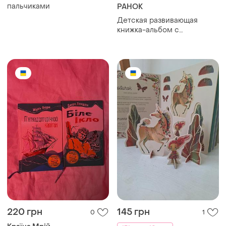
пальчиками
РАНОК
Детская развивающая
книжка-альбом с
наклейками «троли. твой
яркий альбом» от
издательства «утрошек» по
мотивам мультфильма
dreamworks «троли»
220 грн
145 грн
0
1