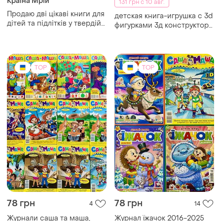
Країна Мрій
131 грн с 10 авг.
Продаю дві цікаві книги для
детская книга-игрушка с 3d
дітей та підлітків у твердій
фигурками 3д конструктор
палітурці: * жуль верн —
единороги и магические
“п’ятнадцятирічний капітан”
существа
* джек лондон — “біле ікло”
TOP
TOP
78 грн
78 грн
4
14
Журнали саша та маша,
Журнал їжачок 2016-2025