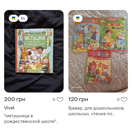
200 грн
120 грн
0
0
Vivat
Буквар, для дошкольников,
школьных, чтения по
"метушница в
складам
рождественской школе"
мириадах манн.