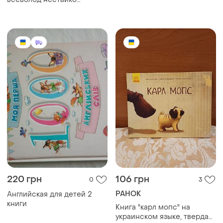
дивовижні пригоди в
лісовій школі, українська,
тверда обкладинка,
видавничий дім «школа»
220 грн
106 грн
0
3
РАНОК
Английская для детей 2
книги
Книга "карл мопс" на
украинском языке, твердая