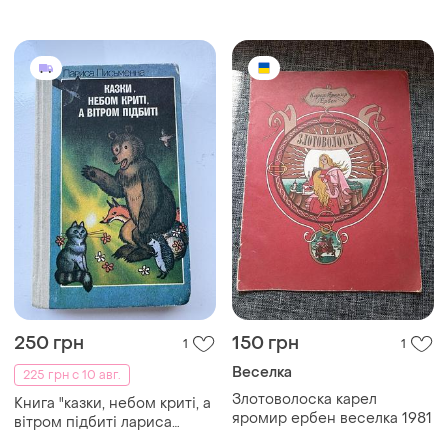
для девушек", сара
андерсен
250 грн
150 грн
1
1
Веселка
225 грн с 10 авг.
Злотоволоска карел
Книга "казки, небом криті, а
яромир ербен веселка 1981
вітром підбиті лариса
письменна