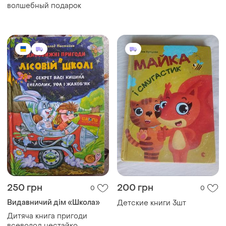
волшебный подарок
250 грн
200 грн
0
0
Видавничий дім «Школа»
Детские книги 3шт
Дитяча книга пригоди
всеволод нестайко