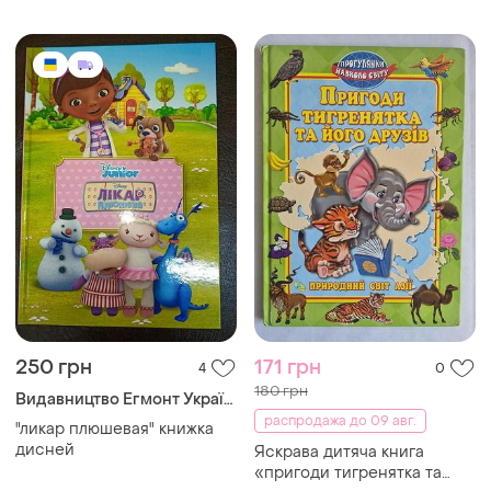
250 грн
171 грн
4
0
180 грн
Видавництво Егмонт Україна
распродажа до 09 авг.
"ликар плюшевая" книжка
дисней
Яскрава дитяча книга
«пригоди тигренятка та