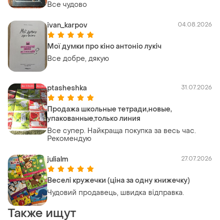
Все чудово
ivan_karpov
04.08.2026
Мої думки про кіно антоніо лукіч
Все добре, дякую
ptasheshka
31.07.2026
Продажа школьные тетради,новые,
упакованные,только линия
Все супер. Найкраща покупка за весь час.
Рекомендую
julialm
27.07.2026
Веселі кружечки (ціна за одну книжечку)
Чудовий продавець, швидка відправка.
Также ищут