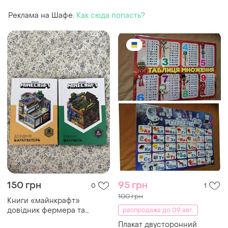
Реклама на Шафе.
Как сюда попасть?
150 грн
95 грн
0
1
100 грн
Книги «майнкрафт»
довідник фермера та
распродажа до 09 авг.
довідник архітектора.серія
Плакат двусторонний