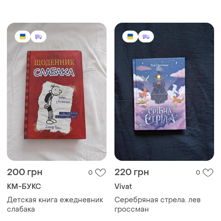
детских книг
литература / книги для
детей / всевластный
нестайко / тореадоры из
васковки
200 грн
220 грн
0
0
КМ-БУКС
Vivat
Детская книга ежедневник
Серебряная стрела. лев
слабака
гроссман