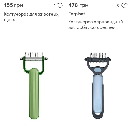
155 грн
478 грн
1
0
Ferplast
Колтунорез для животных,
щетка
Колтунорез серповидный
для собак со средней
шерстью ferplast gro 5968