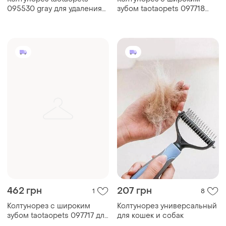
095530 gray для удаления
зубом taotaopets 097718
подшерстка шерсти для
для кошек и собак blue
собак и кошек
ku_22
462 грн
207 грн
1
8
Колтунорез с широким
Колтунорез универсальный
зубом taotaopets 097717 для
для кошек и собак
кошек и собак pink dm_11