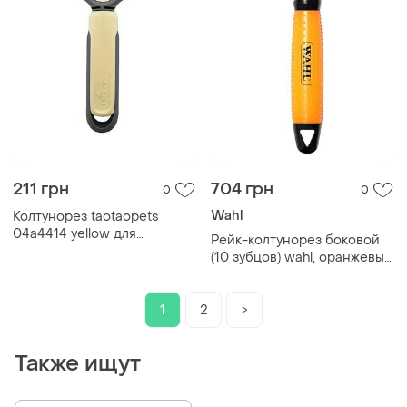
211 грн
704 грн
0
0
Wahl
Колтунорез taotaopets
04a4414 yellow для
Рейк-колтунорез боковой
удаления подшерстка
(10 зубцов) wahl, оранжевый
шерсти для собак и кошек
58446-101
2шт
1
2
>
Также ищут