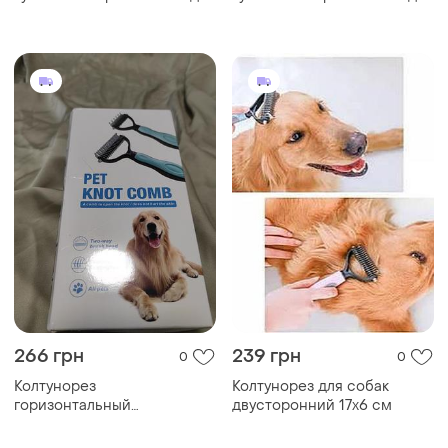
кошек и собак pink
кошек и собак pink
266 грн
239 грн
0
0
Колтунорез
Колтунорез для собак
горизонтальный
двусторонний 17х6 см
двусторонний для
вычесывания шерсти котов