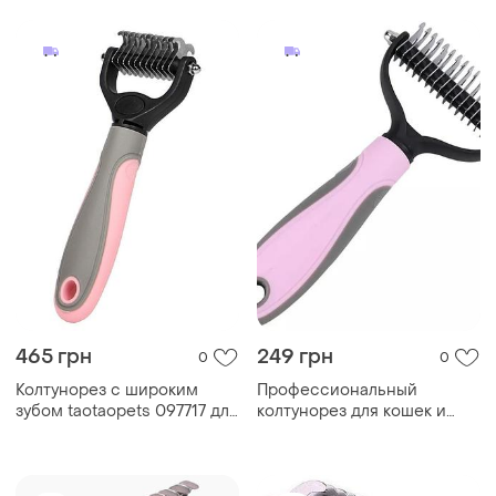
465 грн
249 грн
0
0
Колтунорез с широким
Профессиональный
зубом taotaopets 097717 для
колтунорез для кошек и
кошек и собак pink ku_22
собак, двухсторонний
розовый