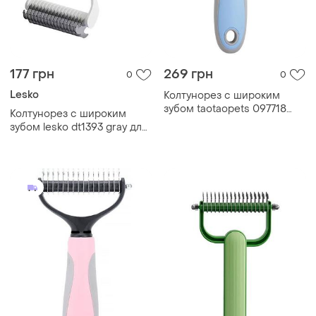
177 грн
269 грн
0
0
Lesko
Колтунорез с широким
зубом taotaopets 097718
Колтунорез с широким
для кошек и собак blue|
зубом lesko dt1393 gray для
вигідна ціна|
кошек и собак big