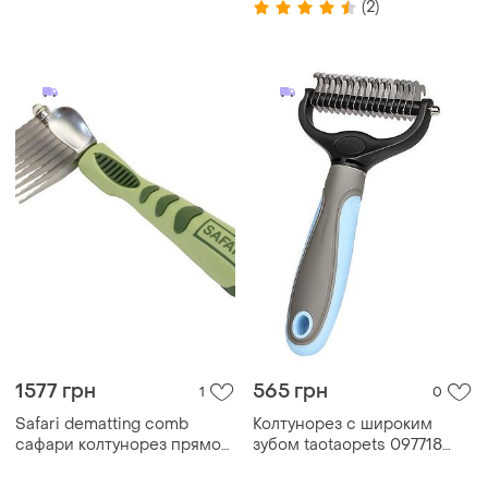
(2)
1577 грн
565 грн
1
0
Safari dematting comb
Колтунорез с широким
сафари колтунорез прямой
зубом taotaopets 097718
для собак и котов
для кошек и собак blue
dm_11