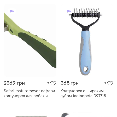
и собак
2369 грн
365 грн
0
0
Safari matt remover сафари
Колтунорез с широким
колтунорез для собак и
зубом taotaopets 097718
котов
для кошек и собак blue