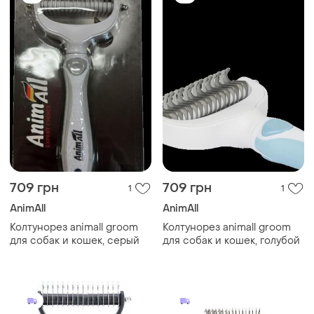
709 грн
709 грн
1
1
AnimAll
AnimAll
Колтунорез animall groom
Колтунорез animall groom
для собак и кошек, серый
для собак и кошек, голубой