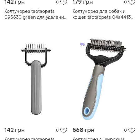
142 грн
179 грн
0
0
Колтунорез taotaopets
Колтунорез для собак и
095530 green для удаления
кошек taotaopets 04a4413
подшерстка шерсти для
blue для удаления
собак и кошек
подшерстка шерсти
142 грн
568 грн
0
0
Колтунорез taotaopets
Колтунорез с широким