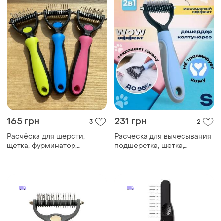
165 грн
231 грн
3
2
Расчёска для шерсти,
Расческа для вычесывания
щётка, фурминатор,
подшерстка, щетка,
колтунорез для кошек и
колтунорез для домашних
собак
питомцев