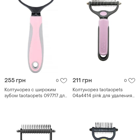
255 грн
211 грн
0
0
Колтунорез с широким
Колтунорез taotaopets
зубом taotaopets 097717 для
04a4414 pink для удаления
кошек и собак pink|краща
подшерстка шерсти для
ціна|
собак и кошек