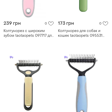
239 грн
173 грн
0
0
Колтунорез с широким
Колтунорез для собак и
зубом taotaopets 097717 для
кошек taotaopets 095531
кошек и собак pink|швидка
green для удаления
доставка|
подшерстка шерсти