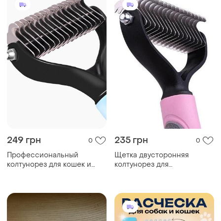
249 грн
235 грн
0
0
Профессиональный
Щетка двусторонняя
колтунорез для кошек и
колтунорез для
собак, двухсторонний
вычесывания шерсти котов
синий
и собак