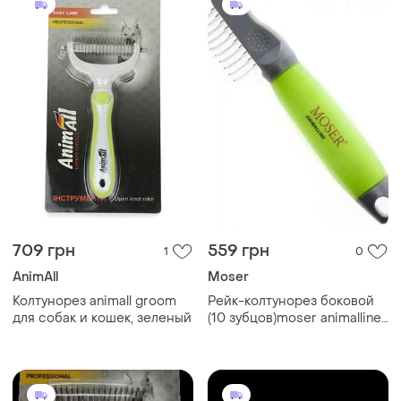
709 грн
559 грн
1
0
AnimAll
Moser
Колтунорез animall groom
Рейк-колтунорез боковой
для собак и кошек, зеленый
(10 зубцов)moser animalline
2999-7185