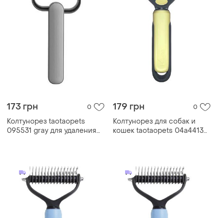
173 грн
179 грн
0
0
Колтунорез taotaopets
Колтунорез для собак и
095531 gray для удаления
кошек taotaopets 04a4413
подшерстка шерсти для
yellow для удаления
собак и кошек
подшерстка шерсти