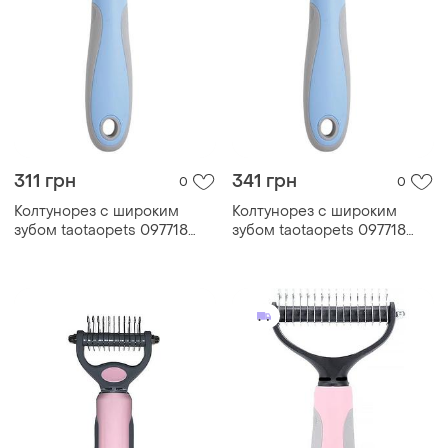
311 грн
341 грн
0
0
Колтунорез с широким
Колтунорез с широким
зубом taotaopets 097718
зубом taotaopets 097718
для кошек и собак blue|
для кошек и собак blue|
краща ціна|
ціна-якість|