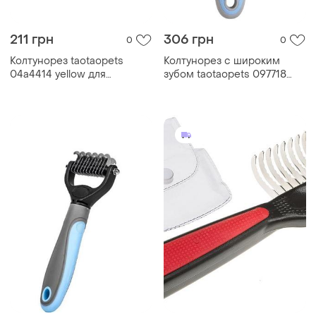
211 грн
306 грн
0
0
Колтунорез taotaopets
Колтунорез с широким
04a4414 yellow для
зубом taotaopets 097718
удаления подшерстка
для кошек и собак blue|топ
шерсти для собак и кошек
ціна|