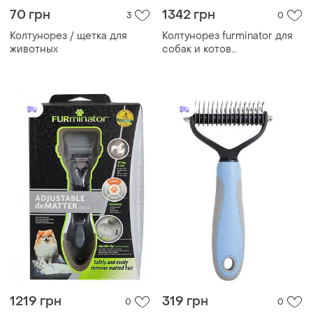
70 грн
1342 грн
3
0
Колтунорез / щетка для
Колтунорез furminator для
животных
собак и котов
регулируемый
1219 грн
319 грн
0
0