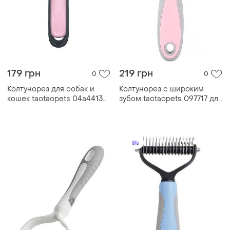
179 грн
219 грн
0
0
Колтунорез для собак и
Колтунорез с широким
кошек taotaopets 04a4413
зубом taotaopets 097717 для
pink для удаления
кошек и собак pink|вигідна
подшерстка шерсти
ціна|