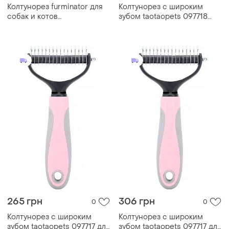
Колтунорез furminator для
Колтунорез с широким
собак и котов
зубом taotaopets 097718
регулируемый
для кошек и собак blue
265 грн
306 грн
0
0
Колтунорез с широким
Колтунорез с широким
зубом taotaopets 097717 для
зубом taotaopets 097717 для