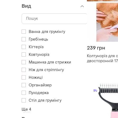
Вид
Ванна для грумінгу
Гребінець
Кігтеріз
239 грн
Ковтуноріз
Колтуноріз для 
двосторонній 17
Машинка для стрижки
Ніж для стріппінгу
Ножиці
Органайзер
Пуходерка
Стіл для грумінгу
Ще 4