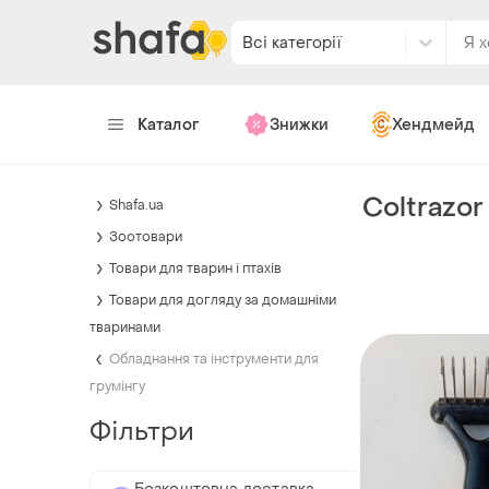
Всі категорії
Каталог
Знижки
Хендмейд
Coltrazor
Shafa.ua
Зоотовари
Товари для тварин і птахів
Товари для догляду за домашніми
тваринами
Обладнання та інструменти для
грумінгу
Фільтри