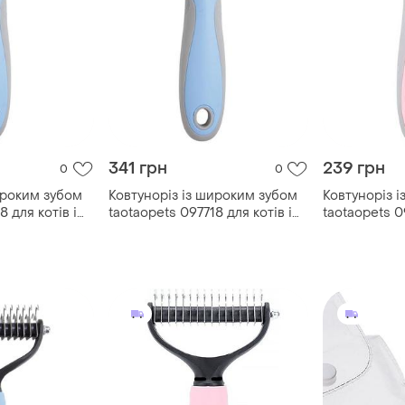
341 грн
239 грн
0
0
ироким зубом
Ковтуноріз із широким зубом
Ковтуноріз 
8 для котів і
taotaopets 097718 для котів і
taotaopets 09
 ціна|
собак blue|ціна-якість|
собак pink|ш