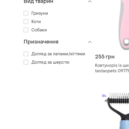
Вид тварин
Гризуни
Коти
Собаки
Призначення
Догляд за лапами/кігтями
255 грн
Догляд за шерстю
Ковтуноріз із ш
taotaopets 097717
собак pink|краща