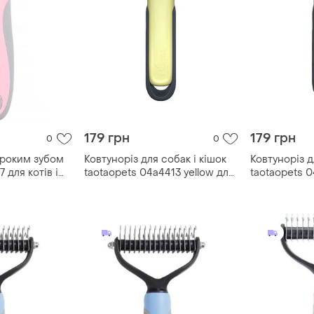
179 грн
179 грн
0
0
ироким зубом
Ковтуноріз для собак і кішок
Ковтуноріз д
 для котів і
taotaopets 04a4413 yellow для
taotaopets 0
 ціна|
видалення підшерстя шерсті
видалення п