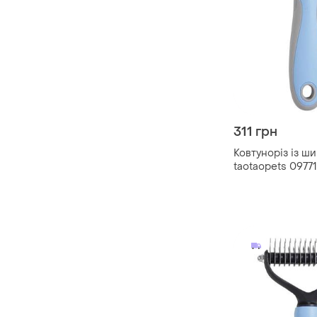
311 грн
Ковтуноріз із ш
taotaopets 09771
собак blue|краща