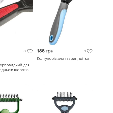
155 грн
0
1
Колтуноріз для тварин, щітка
серповидний для
редньою шерстю
 5968