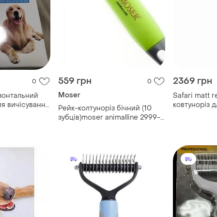
559 грн
2369 грн
0
0
Moser
изонтальний
Safari matt 
я вичісування
ковтуноріз д
Рейк-колтуноріз бічний (10
обак
зубців)moser animalline 2999-
7185