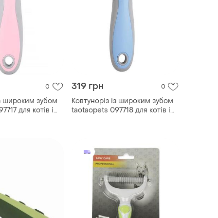
319 грн
0
0
із широким зубом
Ковтуноріз із широким зубом
7717 для котів і
taotaopets 097718 для котів і
собак blue