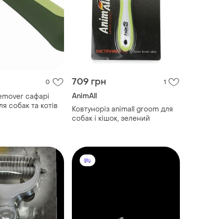
709 грн
0
1
AnimAll
remover сафарі
ля собак та котів
Ковтуноріз animall groom для
собак і кішок, зелений