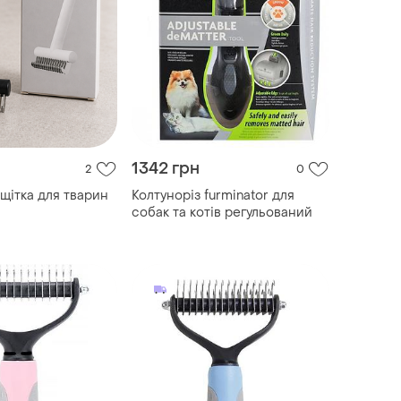
1342 грн
2
0
 щітка для тварин
Колтуноріз furminator для
собак та котів регульований