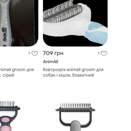
709 грн
1
1
AnimAll
nimall groom для
Ковтуноріз animall groom для
, сірий
собак і кішок, блакитний