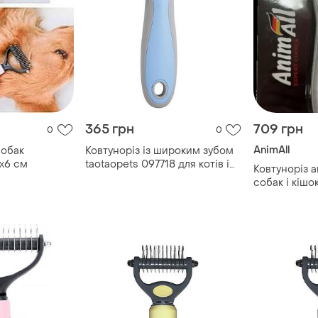
365 грн
709 грн
0
0
AnimAll
собак
Ковтуноріз із широким зубом
х6 см
taotaopets 097718 для котів і
Ковтуноріз a
собак blue
собак і кішок