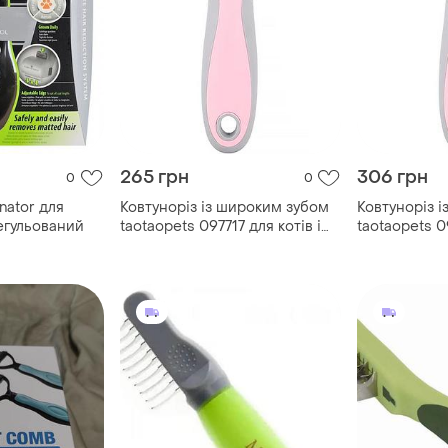
265 грн
306 грн
0
0
nator для
Ковтуноріз із широким зубом
Ковтуноріз 
регульований
taotaopets 097717 для котів і
taotaopets 09
собак pink
собак pink