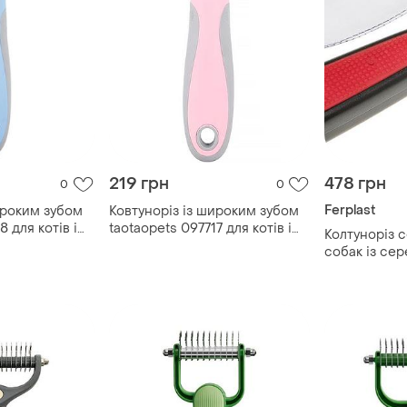
219 грн
478 грн
0
0
Ferplast
ироким зубом
Ковтуноріз із широким зубом
8 для котів і
taotaopets 097717 для котів і
Колтуноріз 
на ціна|
собак pink|вигідна ціна|
собак із се
ferplast gro