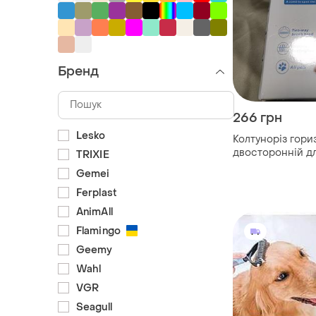
Бренд
266 грн
Lesko
Колтуноріз гор
двосторонній дл
TRIXIE
вовни котів та с
Gemei
Ferplast
AnimAll
Flamingo
Geemy
Wahl
VGR
Seagull