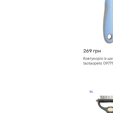
269 грн
Ковтуноріз із ш
taotaopets 09771
собак blue|вигід