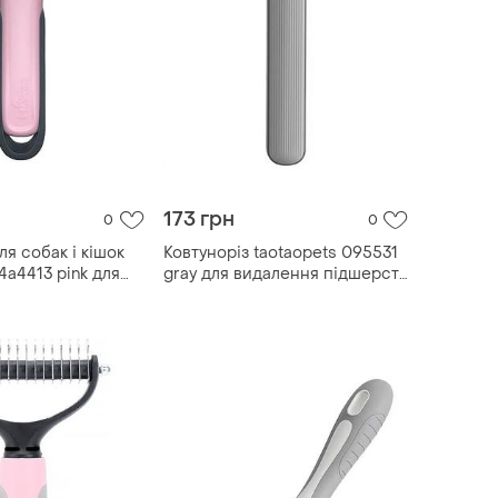
173 грн
0
0
ля собак і кішок
Ковтуноріз taotaopets 095531
4a4413 pink для
gray для видалення підшерстя
ідшерстя шерсті
шерсті для собак і кішок