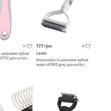
177 грн
0
0
Lesko
із широким зубом
7717 для котів і
Ковтуноріз із широким зубом
видка доставка|
lesko dt1393 gray для котів і
собак big