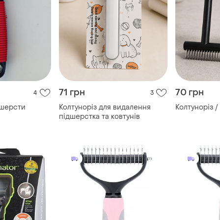
71 грн
70 грн
4
3
 шерсти
Колтуноріз для видалення
Колтуноріз /
підшерстка та ковтунів