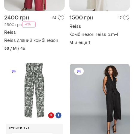
2400 грн
1500 грн
24
17
-4%
2500 грн
Reiss
Reiss
Комбінезон reiss p.m-l
Reiss лляний комбінезон
и еще
1
M
38 / M / 46