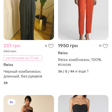
237 грн
1950 грн
5
11
250 грн
Reiss
распродажа до 10 авг.
Reiss комбінезон, 100%
віскоза
Reiss
и еще
1
Черный комбинезон,
36 / S / 44
длинный, без рукавов
38