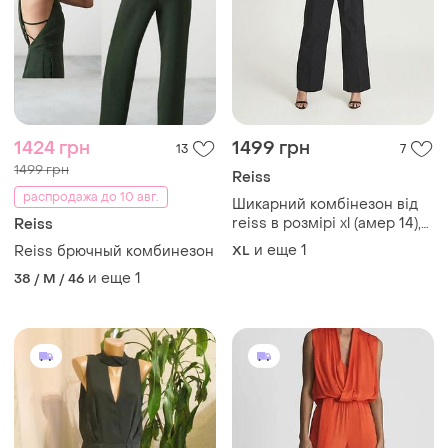
1424 грн
1499 грн
13
7
1499 грн
Reiss
распродажа до 10 авг.
Шикарний комбінезон від
reiss в розмірі xl (амер 14),
Reiss
стан нового, оригінал,
и еще
1
Reiss брючный комбинезон
XL
чорний
и еще
1
38 / M / 46