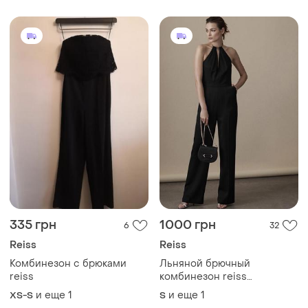
335 грн
1000 грн
6
32
Reiss
Reiss
Комбинезон с брюками
Льняной брючный
reiss
комбинезон reiss
комбинезон с брюками лён
и еще
1
и еще
1
XS-S
S
вискоза