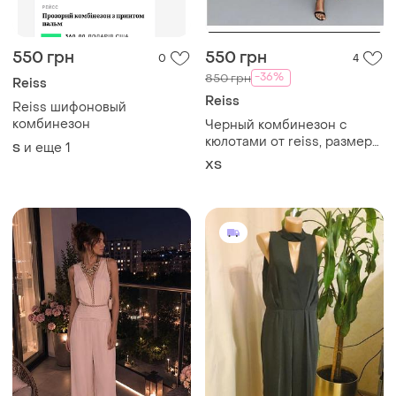
550 грн
550 грн
0
4
-36%
850 грн
Reiss
Reiss
Reiss шифоновый
комбинезон
Черный комбинезон с
кюлотами от reiss, размер
и еще
1
S
xs
ХS