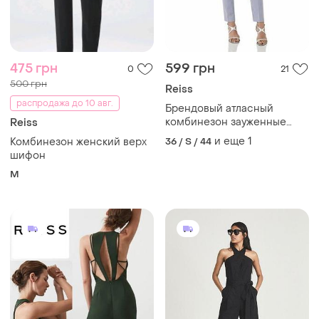
475 грн
599 грн
0
21
500 грн
Reiss
распродажа до 10 авг.
Брендовый атласный
комбинезон зауженные
Reiss
брюки от reiss
и еще
1
Комбинезон женский верх
36 / S / 44
шифон
M