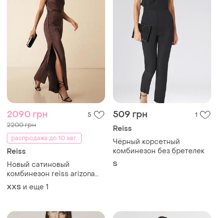
2090 грн
509 грн
5
1
2200 грн
Reiss
распродажа до 10 авг.
Чёрный корсетный
комбинезон без бретелек
Reiss
S
Новый сатиновый
комбинезон reiss arizona
xxs-xs
и еще
1
XХS