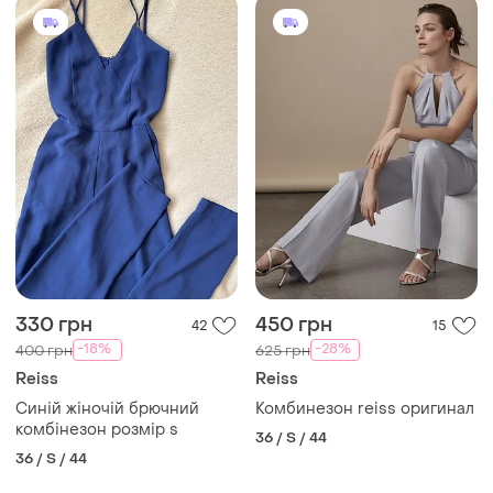
330 грн
450 грн
42
15
-18%
-28%
400 грн
625 грн
Reiss
Reiss
Синій жіночій брючний
Комбинезон reiss оригинал
комбінезон розмір s
36 / S / 44
36 / S / 44