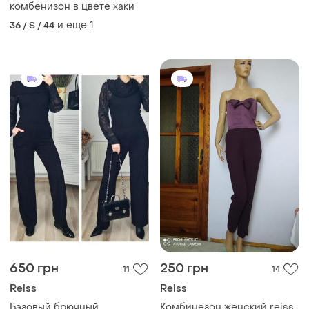
комбенизон в цвете хаки
и еще
1
36 / S / 44
650 грн
250 грн
11
14
Reiss
Reiss
Базовый брючный
Комбинезон женский reiss