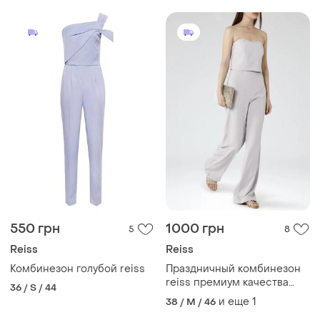
550 грн
1000 грн
5
8
Reiss
Reiss
Комбинезон голубой reiss
Праздничный комбинезон
reiss премиум качества
36 / S / 44
голые плечи
и еще
1
38 / M / 46