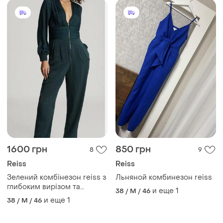
1600 грн
850 грн
8
9
Reiss
Reiss
Зелений комбінезон reiss з
Льняной комбинезон reiss
глибоким вирізом та
и еще
1
38 / M / 46
зав'язками
и еще
1
38 / M / 46