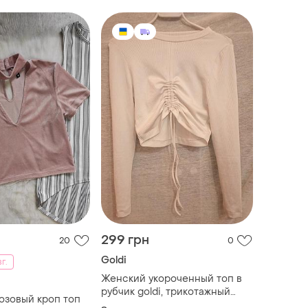
299 грн
20
0
Goldi
вг.
Женский укороченный топ в
рубчик goldi, трикотажный
озовый кроп топ
кроп-топ голди с круглым