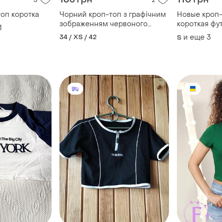
3
2
топ коротка
Чорний кроп-топ з графічним
Новые кроп-
зображенням червоного
короткая фу
1
павука, черный топ
34 / XS / 42
и еще
3
S