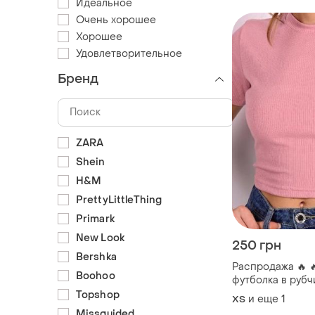
Идеальное
Очень хорошее
Хорошее
Удовлетворительное
Бренд
ZARA
Shein
H&M
PrettyLittleThing
Primark
New Look
250 грн
Bershka
Распродажа 🔥 
Boohoo
футболка в рубчи
короткими рука
Topshop
и еще
1
ХS
Missguided