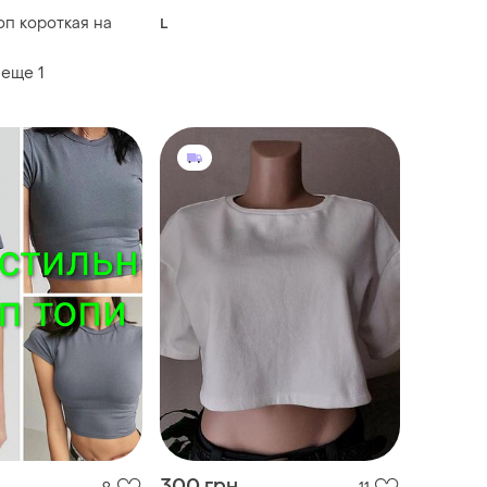
оп короткая на
L
 еще
1
300 грн