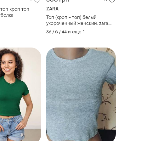
9
11
ZARA
топ кроп топ
тболка
Топ (кроп - топ) белый
укороченный женский. zara.
70% хлопок, 30% эластан.
и еще
1
36 / S / 44
размер м (44). белоснежный.