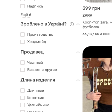
Надпись
399 грн
Ещё 6
ZARA
Кроп-топ zara, 
Зроблено в Україні?
футболка
и еще
36 / S / 44
Производство
Хендмейд
Продавец
Частный
Бизнес и другие
Длина изделия
Длинные
Короткие
Удлинённые