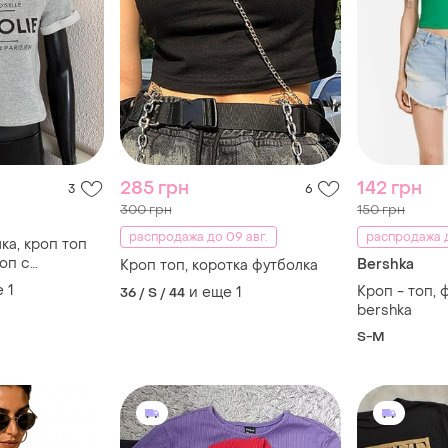
285 грн
142 грн
3
6
300 грн
150 грн
распродажа до 09 авг.
распродажа д
ка, кроп топ
оп с
Bershka
Кроп топ, коротка футболка
о цвета, кроп
е
1
Кроп - топ, 
и еще
1
36 / S / 44
bershka
ий кроп-топ
S-M