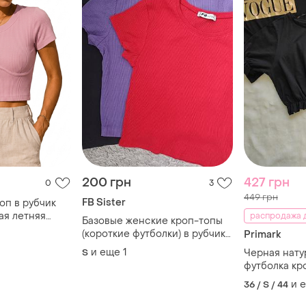
200 грн
427 грн
0
3
449 грн
FB Sister
оп в рубчик
ая летняя
распродажа д
Базовые женские кроп-топы
(короткие футболки) в рубчик
Primark
в трех цветах: черном,
и еще
1
S
Черная нату
фиолетовом и ярко-красном.
футболка кр
надписью п
и 
36 / S / 44