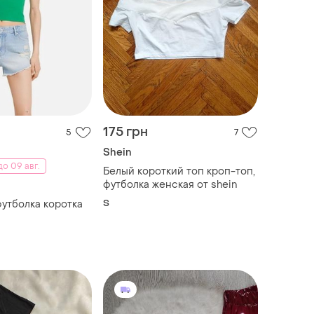
175 грн
5
7
Shein
о 09 авг.
Белый короткий топ кроп-топ,
футболка женская от shein
S
футболка коротка