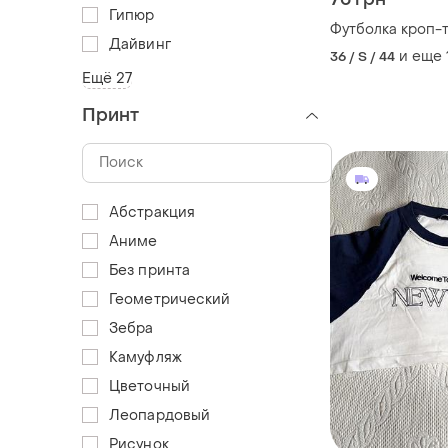
Гипюр
Футболка кроп-
Дайвинг
и еще
36 / S / 44
Ещё 27
Принт
Абстракция
Аниме
Без принта
Геометрический
Зебра
Камуфляж
Цветочный
Леопардовый
Рисунок