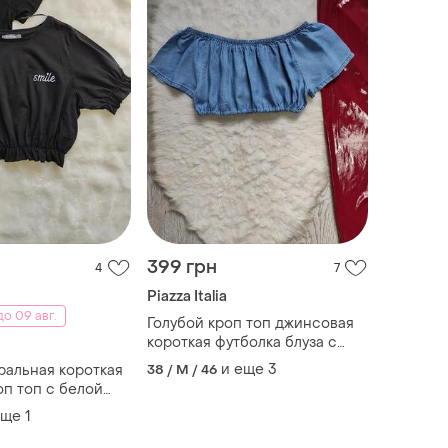
399 грн
4
7
Piazza Italia
о 09 авг.
Голубой кроп топ джинсовая
короткая футболка блуза с
открытыми плечами на
и еще
3
ральная короткая
38 / M / 46
резинке италия
оп топ с белой
ринтом рюшами
еще
1