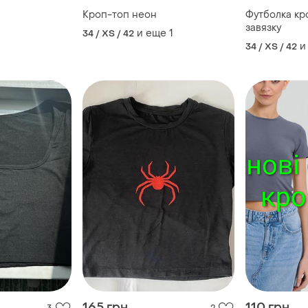
Кроп-топ неон
Футболка кр
завязку
и еще
1
34 / XS / 42
и
34 / XS / 42
165 грн
110 грн