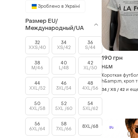
Зроблено в Україні
Размер EU/
Международный/UA
32
34
36
XXS/40
XS/42
S/44
190 грн
38
40
42
H&M
M/46
L/48
XL/50
Короткая футбол
h&amp;m, кроп т
44
46
48
надписью, серог
XXL/52
3XL/54
4XL/56
и ещ
34 / XS / 42
топ футболка
короткая,женск
50
52
54
4XL/58
5XL /60
5XL/62
56
58
8XL/68
6XL/64
7XL/66