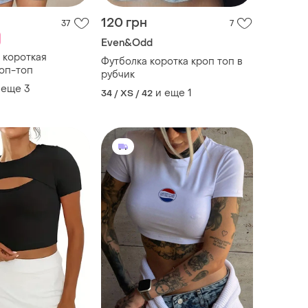
120 грн
37
7
Even&Odd
 короткая
Футболка коротка кроп топ в
роп-топ
рубчик
 еще
3
и еще
1
34 / XS / 42