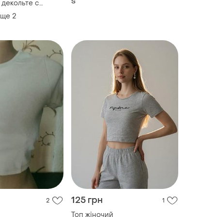
S
 декольте с
вырезом, белая короткая
откая футболка
еще
2
футболка-топ в рубчик,
размер s (ua 44)
125 грн
2
1
Топ жіночий