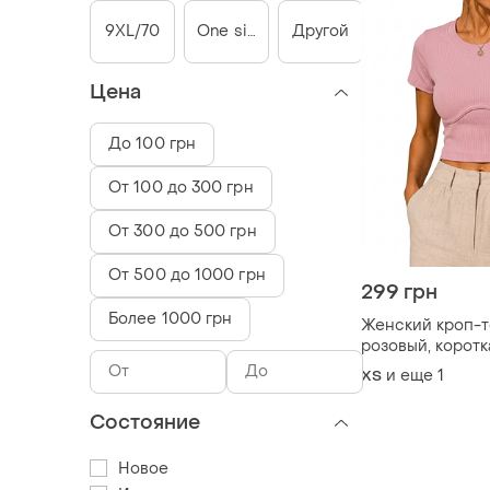
9XL/70
One size
Другой
Цена
До 100 грн
От 100 до 300 грн
От 300 до 500 грн
От 500 до 1000 грн
299 грн
Более 1000 грн
Женский кроп-т
розовый, коротк
футболка
и еще
1
ХS
Состояние
Новое