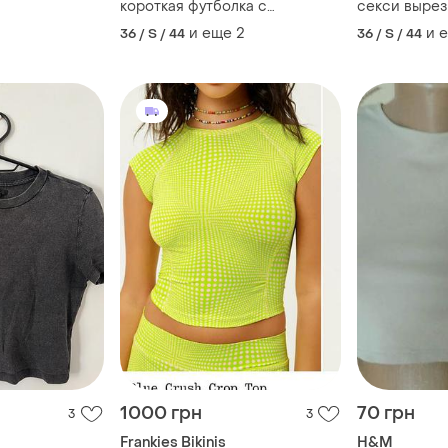
короткая футболка с
секси вырез
резинками цветными патчами
чокером кор
и еще
2
и 
36 / S / 44
36 / S / 44
нашивками оверсайз zara
стрейч h&m
1000 грн
70 грн
3
3
Frankies Bikinis
H&M