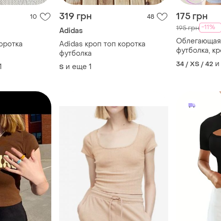
319 грн
175 грн
10
48
-11%
195 грн
Adidas
Облегающая
коротка
Adidas кроп топ коротка
футболка, к
футболка
и
34 / XS / 42
1
и еще
1
S