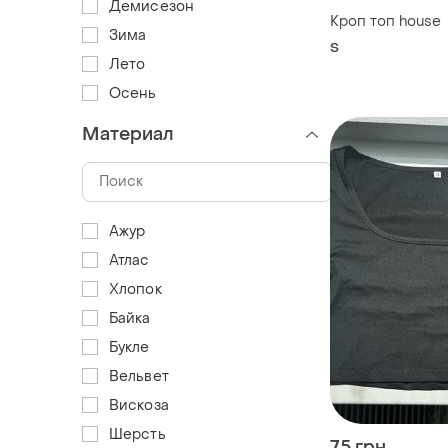
Демисезон
Кроп топ house
Зима
S
Лето
Осень
Материал
Ажур
Атлас
Хлопок
Байка
Букле
Вельвет
Вискоза
Шерсть
75 грн