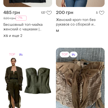
485 грн
200 грн
137
5
-7%
520 грн
Женский кроп-топ без
рукавов со сборкой и
Бесшовный топ-майка
завязками по бокам
женский с чашками |
M
базовый топ без косточек |
и еще
2
ХS
топ бюстье
TOP
TOP