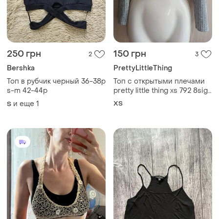
250 грн
150 грн
2
3
Bershka
PrettyLittleThing
Топ в рубчик черный 36-38р
Топ с открытыми плечами
s-m 42-44р
pretty little thing xs 792 8sign
42
и еще
1
ХS
S