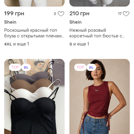
199 грн
210 грн
5
17
Shein
Shein
Роскошный красный топ
Нежный розовый
блуза с открытыми плечами
корсетный топ бюстье с
большого размера shein
красивым цветочным
и еще
1
и еще
1
4XL
S
рельефным узором 🌸
TOP
TOP