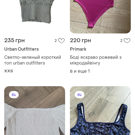
235 грн
220 грн
2
2
Urban Outfitters
Primark
Светло-зеленый короткий
Боді яскраво рожевий з
топ urban outfitters
мікродайвінгу
XХS
и еще
1
S