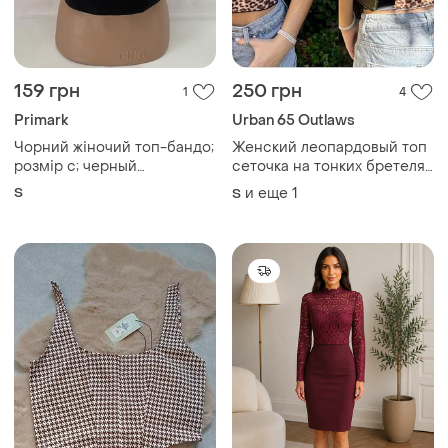
159 грн
250 грн
1
4
Primark
Urban 65 Outlaws
Чорний жіночий топ-бандо;
Женский леопардовый топ
розмір с; черный
сеточка на тонких бретелях
хлопковый топ-бандо без
в бельевом стиле
S
и еще
1
S
бретелек (tube top) из
коллекции the primark
scene бренда primark в
размере s.