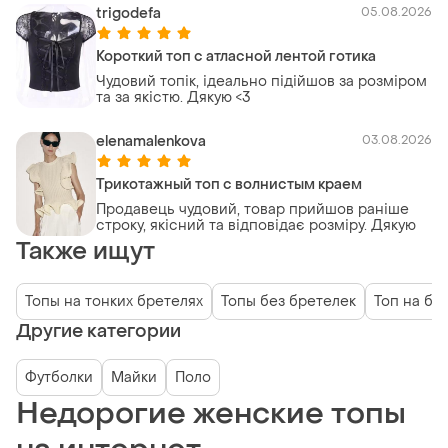
trigodefa
05.08.2026
Короткий топ с атласной лентой готика
Чудовий топік, ідеально підійшов за розміром
та за якістю. Дякую <3
elenamalenkova
03.08.2026
Трикотажный топ с волнистым краем
Продавець чудовий, товар прийшов раніше
строку, якісний та відповідає розміру. Дякую
Также ищут
Топы на тонких бретелях
Топы без бретелек
Топ на бр
Другие категории
Футболки
Майки
Поло
Недорогие женские топы