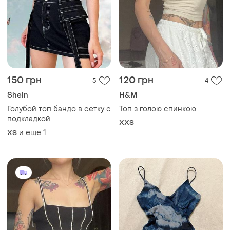
150 грн
120 грн
5
4
Shein
H&M
Голубой топ бандо в сетку с
Топ з голою спинкою
подкладкой
XХS
и еще
1
ХS