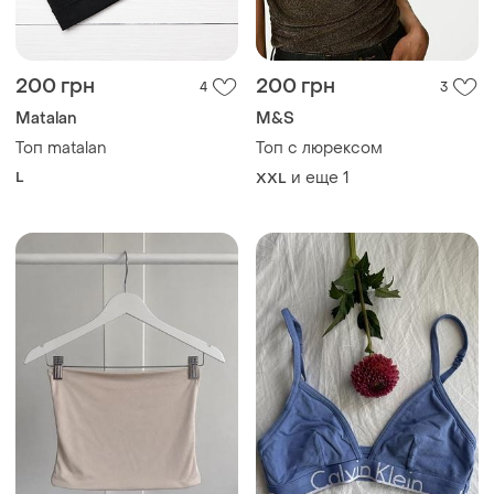
200 грн
200 грн
4
3
Мatalan
M&S
Топ matalan
Топ с люрексом
L
и еще
1
XXL