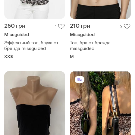
250 грн
210 грн
1
2
Missguided
Missguided
Эффектный топ, блуза от
Топ, бра от бренда
бренда missguided
missguided
XХS
M