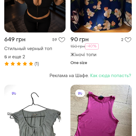
649 грн
90 грн
59
2
-40%
150 грн
Стильный черный топ
Жіночі топи
и еще
2
S
One size
(1)
Реклама на Шафе.
Как сюда попасть?