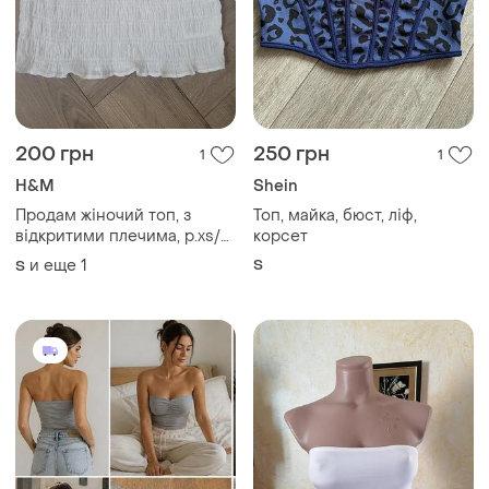
200 грн
250 грн
1
1
H&M
Shein
Продам жіночий топ, з
Топ, майка, бюст, ліф,
відкритими плечима, р.xs/s
корсет
від бренду h&m
и еще
1
S
S