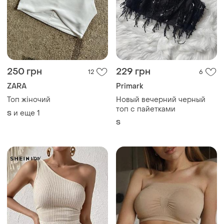
250 грн
229 грн
12
6
ZARA
Primark
Топ жіночий
Новый вечерний черный
топ с пайетками
и еще
1
S
S