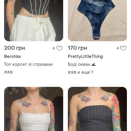
200 грн
170 грн
6
4
Bershka
PrettyLittleThing
Топ корсет зі стразами
Боді океан 🌊
XХS
и еще
1
XХS