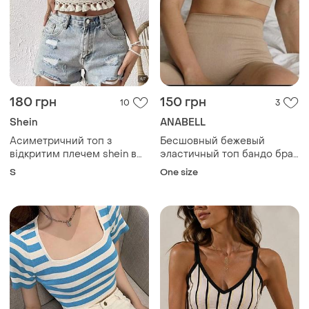
180 грн
150 грн
10
3
Shein
ANABELL
Асиметричний топ з
Бесшовный бежевый
відкритим плечем shein в
эластичный топ бандо бра
стилі бохо
бюстгальтер anabel
S
One size