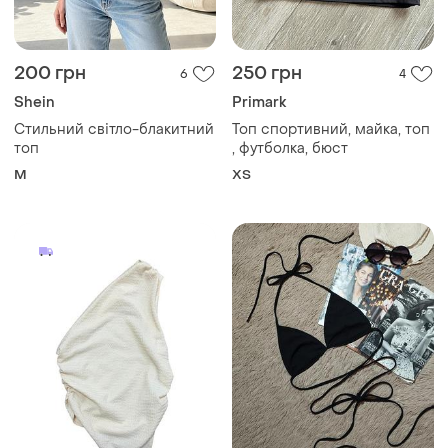
200 грн
250 грн
6
4
Shein
Primark
Стильний світло-блакитний
Топ спортивний, майка, топ
топ
, футболка, бюст
M
ХS