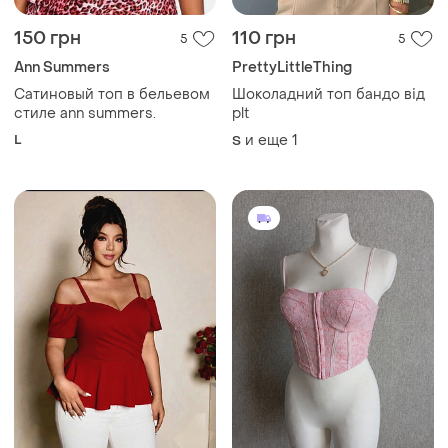
150 грн
110 грн
5
5
Ann Summers
PrettyLittleThing
Сатиновый топ в бельевом
Шоколадний топ бандо від
стиле ann summers.
plt
L
и еще
1
S