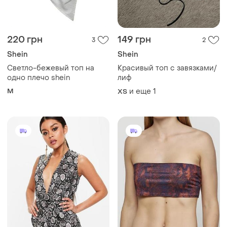
220 грн
149 грн
3
2
Shein
Shein
Светло-бежевый топ на
Красивый топ с завязками/
одно плечо shein
лиф
M
и еще
1
ХS