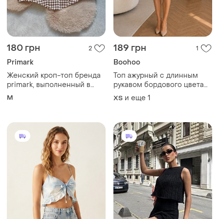
180 грн
189 грн
2
1
Primark
Boohoo
Женский кроп-топ бренда
Топ ажурный с длинным
primark, выполненный в
рукавом бордового цвета
коричнево-белом цвете с
от бренда boohoo
M
и еще
1
ХS
узором "гусиная лапка",
размер м