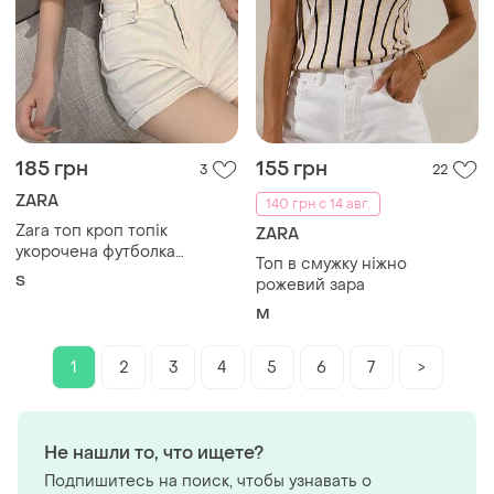
185 грн
155 грн
3
22
ZARA
140 грн с 14 авг.
Zara топ кроп топік
ZARA
укорочена футболка
Топ в смужку ніжно
коротка гарна якість 69%
S
рожевий зара
віскоза
M
1
2
3
4
5
6
7
>
Не нашли то, что ищете?
Подпишитесь на поиск, чтобы узнавать о