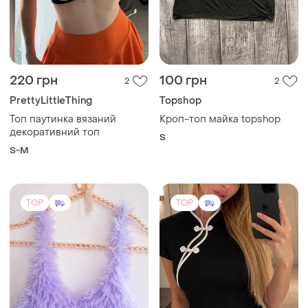
220 грн
100 грн
2
2
PrettyLittleThing
Topshop
Топ паутинка вязаний
Кроп-топ майка topshop
декоративний топ
S
S-M
TOP
TOP