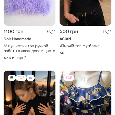
1100 грн
500 грн
3
4
Noir Handmade
ASIAN
💜 пушистый топ ручной
Жіночій топ футболка
работы в лавандовом цвете
ХS
и еще
2
XХS
TOP
TOP