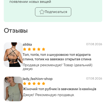
появлении новых вещей
Подписаться
Отзывы
ali6ka
07.08.2026
Топ, топік, топ з шнуровкою топ відкрита
спина, топик на завязках открытая спина
Продавця рекомендую! Товар ідеальний)
дякую
lady_fashion-shop
07.08.2026
Жіночий топ рубчик із завчзками із камінців
Дякую! Рекомендую продавця.