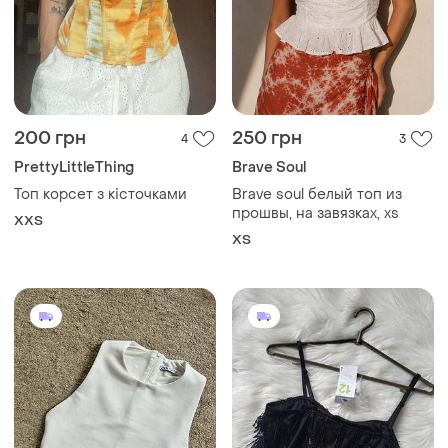
200 грн
250 грн
4
3
PrettyLittleThing
Brave Soul
Топ корсет з кісточками
Brave soul белый топ из
прошвы, на завязках, xs
XХS
ХS