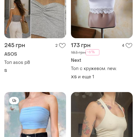
245 грн
173 грн
2
4
-6%
183 грн
ASOS
Next
Топ asos p8
Топ с кружевом. new.
S
и еще
1
ХS