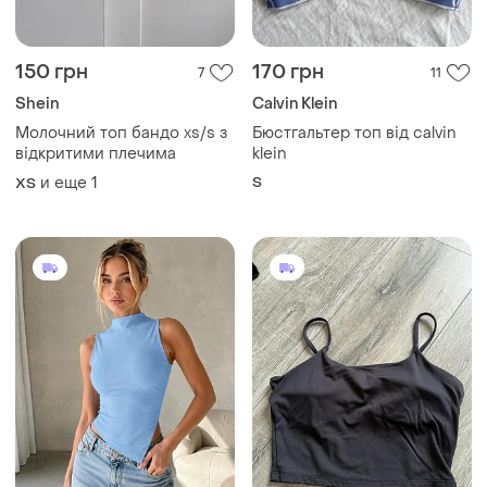
150 грн
170 грн
7
11
Shein
Calvin Klein
Молочний топ бандо xs/s з
Бюстгальтер топ від calvin
відкритими плечима
klein
и еще
1
S
ХS