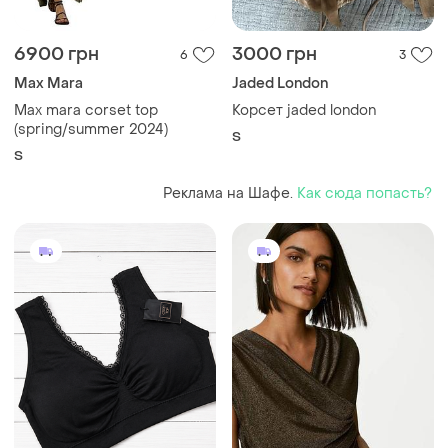
6900 грн
3000 грн
6
3
Max Mara
Jaded London
Max mara corset top
Корсет jaded london
(spring/summer 2024)
S
S
Реклама на Шафе.
Как сюда попасть?