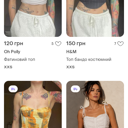
120 грн
150 грн
5
7
Oh Polly
H&M
Фатиновий топ
Топ бандо костюмний
XХS
XХS