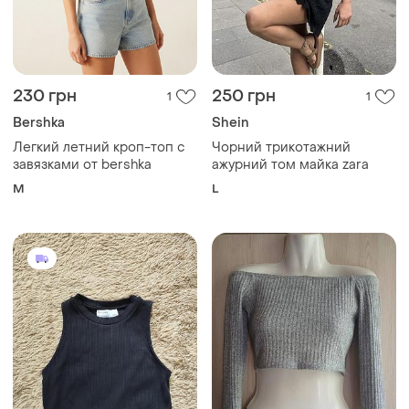
230 грн
250 грн
1
1
Bershka
Shein
Легкий летний кроп-топ с
Чорний трикотажний
завязками от bershka
ажурний том майка zara
M
L