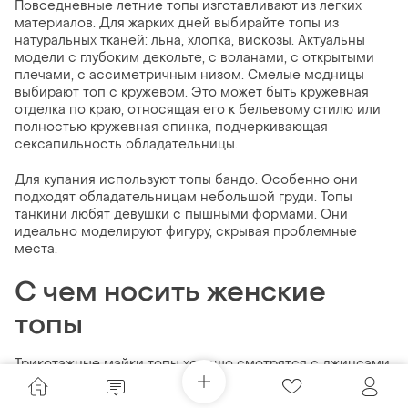
Повседневные летние топы изготавливают из легких
материалов. Для жарких дней выбирайте топы из
натуральных тканей: льна, хлопка, вискозы. Актуальны
модели с глубоким декольте, с воланами, с открытыми
плечами, с ассиметричным низом. Смелые модницы
выбирают топ с кружевом. Это может быть кружевная
отделка по краю, относящая его к бельевому стилю или
полностью кружевная спинка, подчеркивающая
сексапильность обладательницы.
Для купания используют топы бандо. Особенно они
подходят обладательницам небольшой груди. Топы
танкини любят девушки с пышными формами. Они
идеально моделируют фигуру, скрывая проблемные
места.
С чем носить женские
топы
Трикотажные майки топы хорошо смотрятся с джинсами,
шортами с высокой талией. В прохладную погоду поверх
топа можно накинуть рубашку, оставив ее расстегнутой