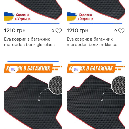
1210 грн
1210 грн
0
0
Eva коврик в багажник
Eva коврик в багажник
mercedes benz gls-class
mercedes benz m-klasse
x167 мерседес ковер
w164 мерседес ковер
багажника эва
багажника эва
автомобильный коврик эво
автомобильный коврик эво