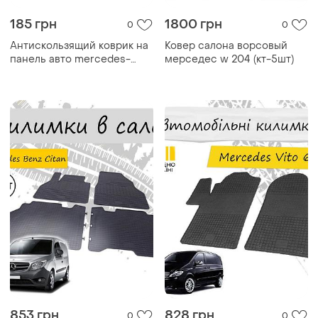
185 грн
1800 грн
0
0
Антискользящий коврик на
Ковер салона ворсовый
панель авто mercedes-
мерседес w 204 (кт-5шт)
benz (мерседес-бенц)
853 грн
828 грн
0
0