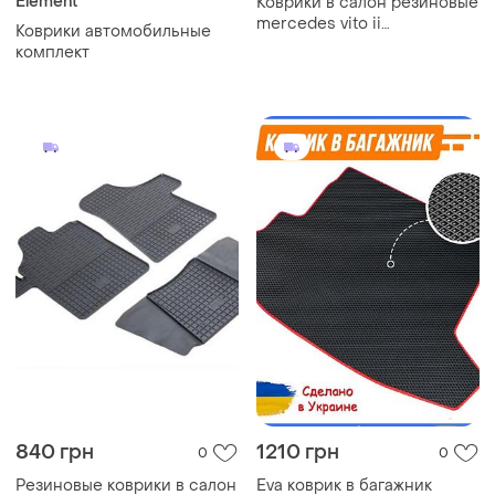
Element
Коврики в салон резиновые
mercedes vito ii
Коврики автомобильные
03-/mercedes viano i 03-
комплект
3шт.
840 грн
1210 грн
0
0
Резиновые коврики в салон
Eva коврик в багажник