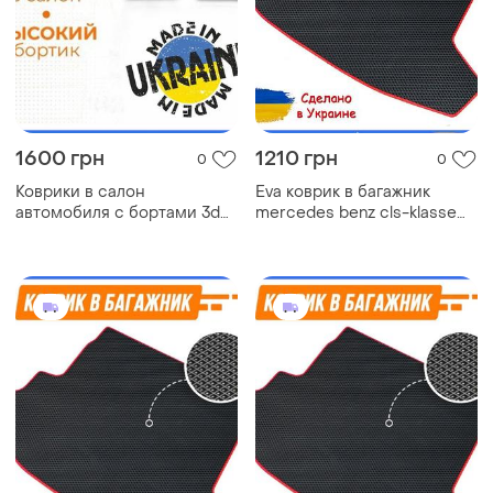
1600 грн
1210 грн
0
0
Коврики в салон
Eva коврик в багажник
автомобиля с бортами 3d
mercedes benz cls-klasse
eva eва, эва mercedes vito
c257 мерседес ковер
w639 мерседес ковры в
багажника эва
салон эва
автомобильный коврик эво