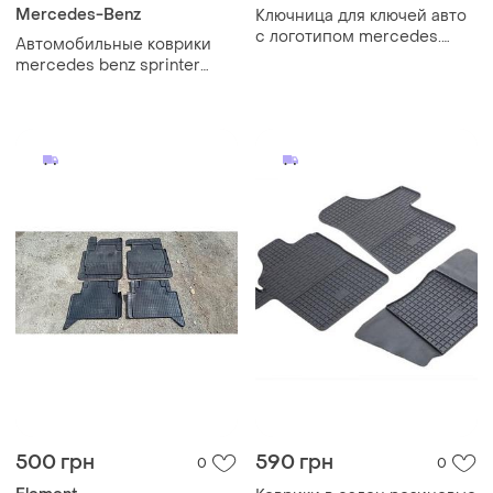
Mercedes-Benz
Ключница для ключей авто
с логотипом mercedes.
Автомобильные коврики
кожанный чехол
mercedes benz sprinter
мерседес спринтер ii
2006-2018 резиновые
низкий борт комплект 3шт
500 грн
590 грн
0
0