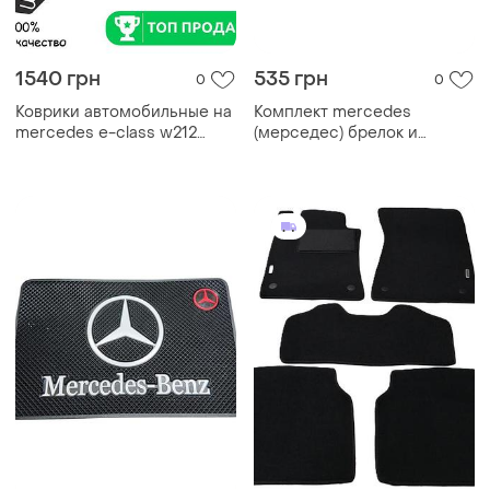
1540 грн
535 грн
0
0
Коврики автомобильные на
Комплект mercedes
mercedes e-class w212
(мерседес) брелок и
мерседес-бенц е-клас
антискользящие коврики в
резиновые коврики
авто