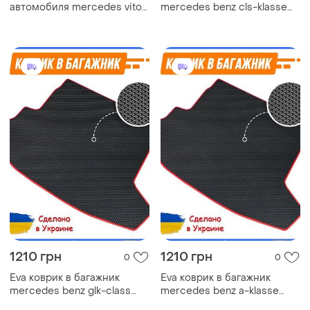
автомобиля mercedes vito
mercedes benz cls-klasse
ii 2003-2014 3шт.
c219 мерседес ковер
автоковрики
багажника эва
1210 грн
1210 грн
0
0
Eva коврик в багажник
Eva коврик в багажник
mercedes benz glk-class
mercedes benz a-klasse
x204 мерседес ковер
w168 long мерседес ковер