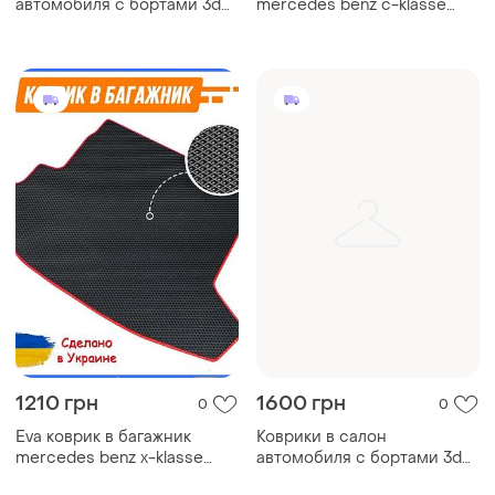
автомобиля с бортами 3d
mercedes benz c-klasse
eva eва, эва mercedes vito
coupe c204 мерседес
w447 мерседес ковры в
ковер багажника эва
салон эва
автомобильный коврик
1210 грн
1600 грн
0
0
Eva коврик в багажник
Коврики в салон
mercedes benz x-klasse
автомобиля с бортами 3d
мерседес ковер багажника
eva eва, эва mercedes vito