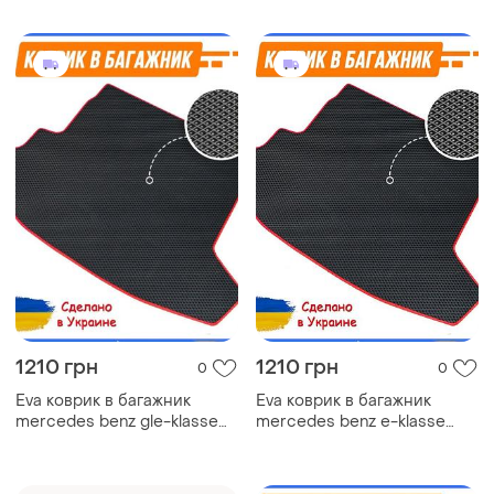
багажника эва
багажника эва
автомобильный
автомобильный
1210 грн
1210 грн
0
0
Eva коврик в багажник
Eva коврик в багажник
mercedes benz gle-klasse
mercedes benz e-klasse
coupe c292 мерседес
coupe c124 мерседес
ковер багажника эва
ковер багажника эва
автомобильный
автомобильный