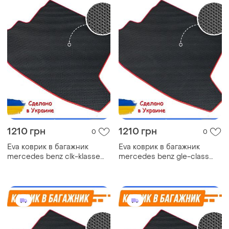
1210 грн
1210 грн
0
0
Eva коврик в багажник
Eva коврик в багажник
mercedes benz clk-klasse
mercedes benz gle-class
coupe c208 мерседес
coupe c167 мерседес
ковер багажника эва
ковер багажника эва
автомобильный
автомобильный