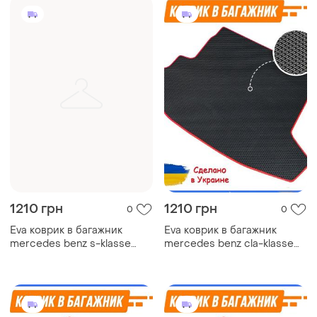
1210 грн
1210 грн
0
0
Eva коврик в багажник
Eva коврик в багажник
mercedes benz s-klasse
mercedes benz cla-klasse
w221 long мерседес ковер
sd c117 мерседес ковер
багажника эва
багажника эва
автомобильный
автомобильный