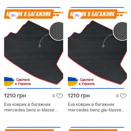
эва автомобильный коврик
w638 мерседес ковры в
эво ковер
салон эва
1210 грн
1210 грн
0
0
Eva коврик в багажник
Eva коврик в багажник
mercedes benz e-klasse
mercedes benz gla-klasse
coupe c207 мерседес
x156 мерседес ковер
ковер багажника эва
багажника эва
автомобильный коврик
автомобильный коврик эво