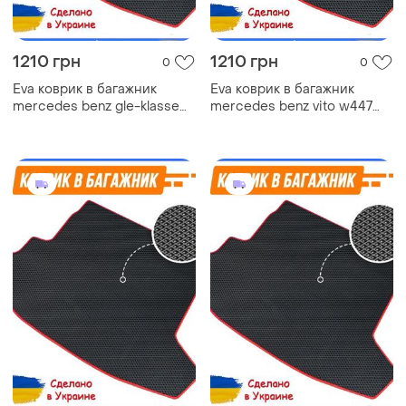
1210 грн
1210 грн
0
0
Eva коврик в багажник
Eva коврик в багажник
mercedes benz gle-klasse
mercedes benz vito w447
v167 мерседес ковер
мерседес ковер багажника
багажника эва
эва автомобильный коврик
автомобильный коврик эво
эво коврики