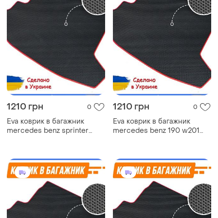
1210 грн
1210 грн
0
0
Eva коврик в багажник
Eva коврик в багажник
mercedes benz sprinter
mercedes benz 190 w201
w906 мерседес ковер
мерседес ковер багажника
багажника эва
эва автомобильный коврик
автомобильный коврик эво
эво