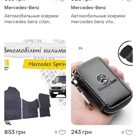
Mercedes-Benz
Mercedes-Benz
Автомобильные коврики
Автомобильные коврики
mercedes benz citan
mercedes benz vito
мерседес бенц цитан
мерседес бенц вито 639
2013-2021 коврики в салон
2003-2010 резиновые
резиновые 4шт комплект
низкий борт комплект 3шт
853 грн
243 грн
0
0