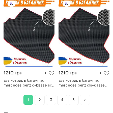
1210 грн
1210 грн
0
0
Eva коврик в багажник
Eva коврик в багажник
mercedes benz c-klasse sd
mercedes benz gls-klasse
w202 мерседес ковер
мерседес ковер багажника
багажника эва
эва автомобильный коврик
автомобильный коврик
эво коврики в
1
2
3
4
5
>