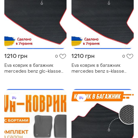
1210 грн
1210 грн
0
0
Eva коврик в багажник
Eva коврик в багажник
mercedes benz glc-klasse
mercedes benz s-klasse
coupe c253 мерседес
w116 мерседес ковер
ковер багажника эва
багажника эва
автомобильный
автомобильный коврик