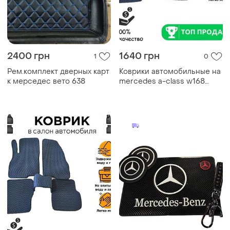
2400 грн
1640 грн
1
0
Рем.комплект дверных карт
Коврики автомобильные на
к мерседес вето 638
mercedes a-class w168
мерседес-бенц а-класс
резиновые коврики