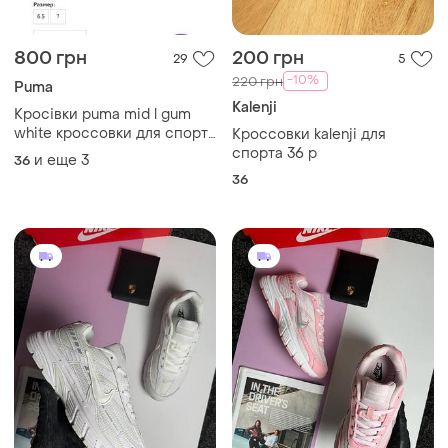
800 грн
200 грн
29
5
-10%
220 грн
Puma
Kalenji
Кросівки puma mid l gum
white кроссовки для спорту
Кроссовки kalenji для
бігу атлетики спорт залу
спорта 36 р
и еще
3
36
36