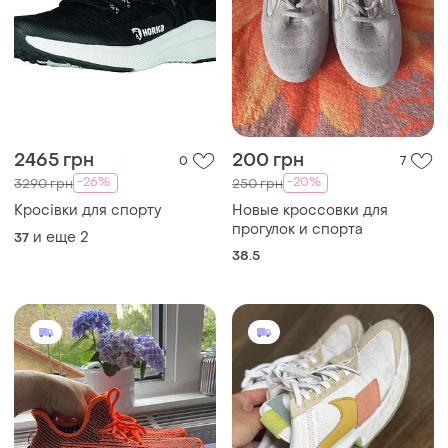
2465 грн
200 грн
0
7
-26%
-20%
3290 грн
250 грн
Кросівки для спорту
Новые кроссовки для
прогулок и спорта
и еще
2
37
38.5