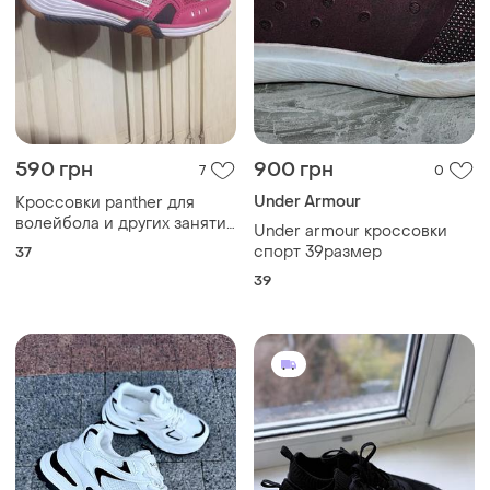
590 грн
900 грн
7
0
Under Armour
Кроссовки panther для
волейбола и других занятий
Under armour кроссовки
спорта
спорт 39размер
37
39