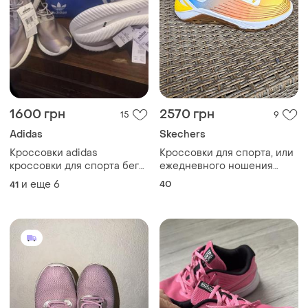
1600 грн
2570 грн
15
9
Adidas
Skechers
Кроссовки adidas
Кроссовки для спорта, или
кроссовки для спорта бега
ежедневного ношения
атлетики бега спорта
mark nason
и еще
6
40
41
skechers,размер 40