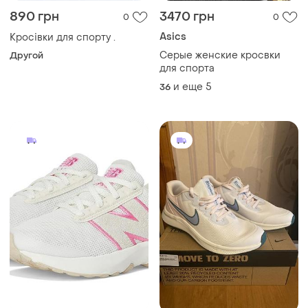
890 грн
3470 грн
0
0
Asics
Кросівки для спорту .
Серые женские кросвки
Другой
для спорта
и еще
5
36