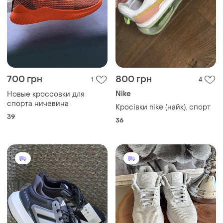
700 грн
800 грн
1
4
Nike
Новые кроссовки для
спорта ничевина
Кросівки nike (найк). спорт
39
36