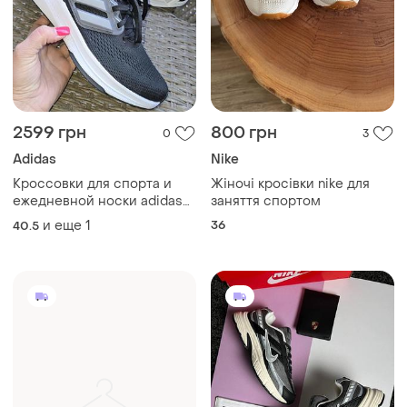
2599 грн
800 грн
0
3
Adidas
Nike
Кроссовки для спорта и
Жіночі кросівки nike для
ежедневной носки adidas
заняття спортом
40.5 42
и еще
1
36
40.5