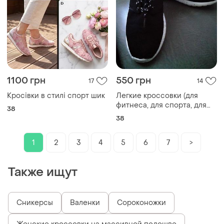
1100 грн
550 грн
17
14
Кросівки в стилі спорт шик
Легкие кроссовки (для
фитнеса, для спорта, для
38
бега)
38
1
2
3
4
5
6
7
>
Также ищут
Сникерсы
Валенки
Сороконожки