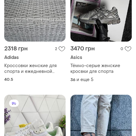
2318 грн
3470 грн
2
0
Adidas
Asics
Кроссовки женские для
Тёмно-серые женские
спорта и ежедневной
кросвки для спорта
носки adidas us8
40.5
и еще
5
36