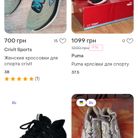
700 грн
1099 грн
15
0
-9%
1200 грн
Crivit Sports
Puma
Женские кроссовки для
спорта crivit
Puma крлсівки для спорту
38
37.5
(1)