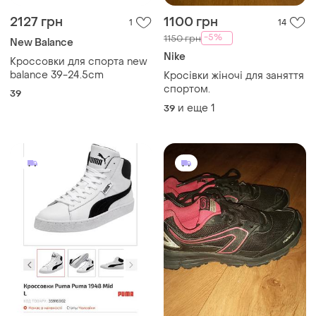
2127 грн
1100 грн
1
14
-5%
1150 грн
New Balance
Nike
Кроссовки для спорта new
balance 39-24.5cm
Кросівки жіночі для заняття
спортом.
39
и еще
1
39