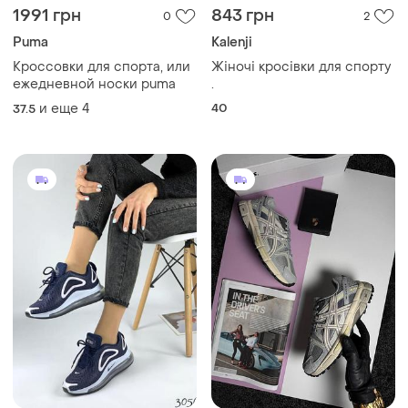
1991 грн
843 грн
0
2
Puma
Kalenji
Кроссовки для спорта, или
Жіночі кросівки для спорту
ежедневной носки puma
.
и еще
4
40
37.5