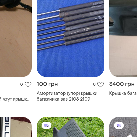
100 грн
3400 грн
0
0
Амортизатор (упор) крышки
Крышка бага
 жгут крышки
багажника ваз 2108 2109