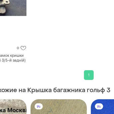
0
замок кришки
 3/5-й задній)
1
хожие на Крышка багажника гольф 3