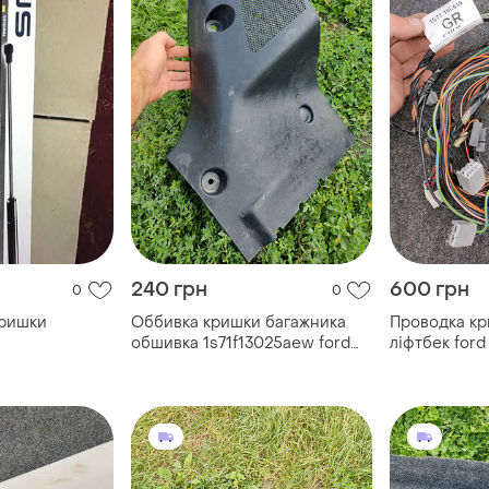
240 грн
600 грн
0
0
кришки
Оббивка кришки багажника
Проводка кр
обшивка 1s71f13025aew ford
ліфтбек for
mondeo 3 mk3
1s7t18c619