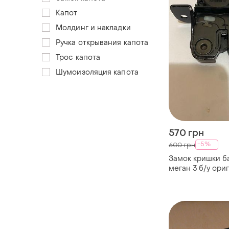
Капот
Молдинг и накладки
Ручка открывания капота
Трос капота
Шумоизоляция капота
570 грн
-5%
600 грн
Замок кришки б
меган 3 б/у ориг