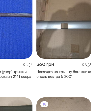
360 грн
0
0
 (упор) крышки
Накладка на крышку багажника
осквич 2141 suspa
опель вектра б 2001