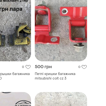
500 грн
0
0
крышки багажника
Петлі кришки багажника
0
mitsubishi colt cz 3