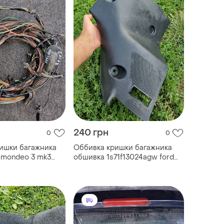
240 грн
0
0
ишки багажника
Оббивка кришки багажника
d mondeo 3 mk3
обшивка 1s71f13024agw ford
mondeo 3 mk3