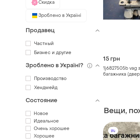
Скидка
Зроблено в Україні
Продавец
Частный
Бизнес и другие
15 грн
Зроблено в Україні?
1j6827505b vag 
багажника (двері
Производство
Хендмейд
Состояние
Вещи, по
Новое
Идеальное
Очень хорошее
Хорошее