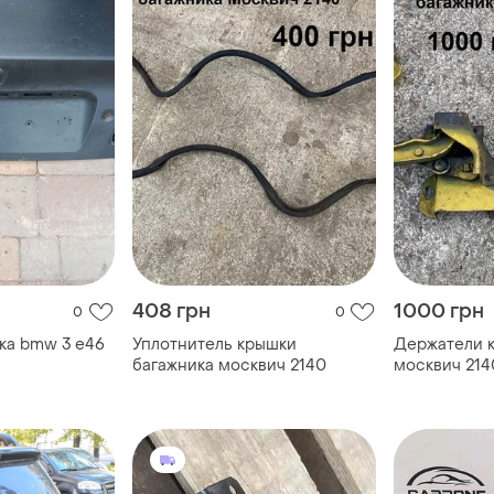
408 грн
1000 грн
0
0
ка bmw 3 e46
Уплотнитель крышки
Держатели 
багажника москвич 2140
москвич 214