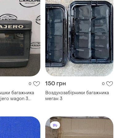
150 грн
0
0
ышки багажника
Воздухозабірники багажника
ajero wagon 3
меган 3