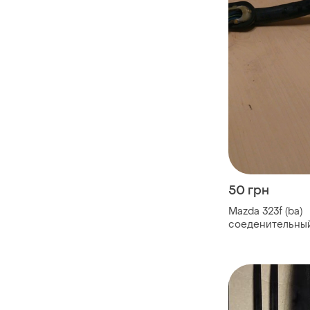
50 грн
Mazda 323f (ba)
соеденительный
багажника