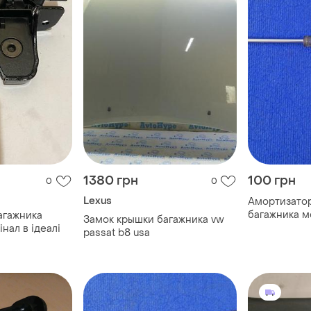
1380 грн
100 грн
0
0
Lexus
Амортизатор
багажника м
агажника
Замок крышки багажника vw
інал в ідеалі
passat b8 usa