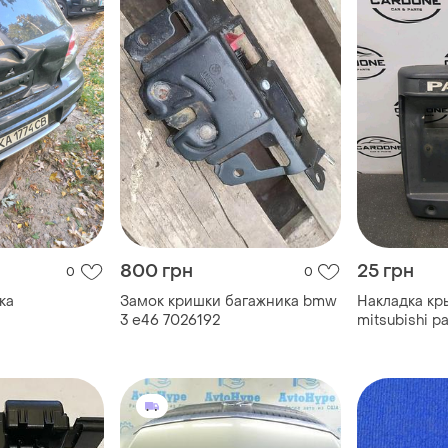
800 грн
25 грн
0
0
ка
Замок кришки багажника bmw
Накладка кр
3 e46 7026192
mitsubishi p
mr416417