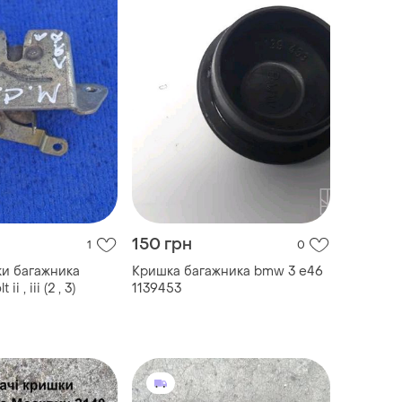
150 грн
1
0
и багажника
Кришка багажника bmw 3 e46
ii , iii (2 , 3)
1139453