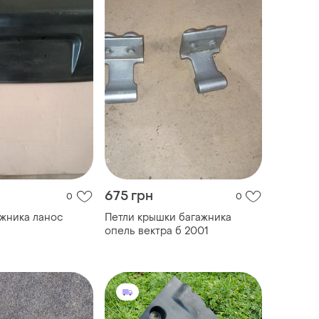
675 грн
0
0
жника ланос
Петли крышки багажника
опель вектра б 2001