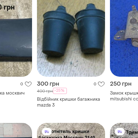
300 грн
250 грн
0
0
-25%
400 грн
ка москвич
Замок крышк
mitsubishi colt 
Відбійник кришки багажника
mazda 3