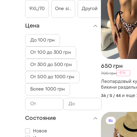
9XL/70
One size
Другой
Цена
До 100 грн
От 100 до 300 грн
От 300 до 500 грн
650 грн
-8%
700 грн
От 500 до 1000 грн
Леопардовый ку
бикини раздель
Более 1000 грн
и еще
36 / S / 44
Состояние
Новое