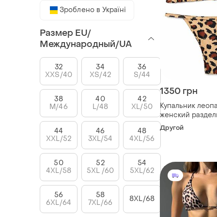
Зроблено в Україні
Размер EU/
Международный/UA
32
34
36
XXS/40
XS/42
S/44
1350 грн
38
40
42
Купальник леоп
M/46
L/48
XL/50
женский раздел
для моря
Другой
44
46
48
XXL/52
3XL/54
4XL/56
50
52
54
4XL/58
5XL /60
5XL/62
56
58
8XL/68
6XL/64
7XL/66