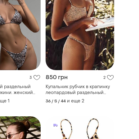
850 грн
3
2
й раздельный
Купальник рубчик в крапинку
икини. женский
леопардовый раздельный
икини. купальник
бикини с вырезом
еще
1
и еще
2
36 / S / 44
3524