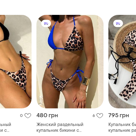
480 грн
795 грн
0
6
льный
Женский раздельный
Купальник б
и с
купальник бикини с
купальник р