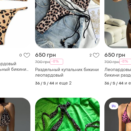
650 грн
650 грн
0
2
-8%
-8%
700 грн
700 грн
ардовый
ьный бикини
Раздельный купальник бикини
Леопардовы
леопардовый
бикини раз
и еще
2
и 
36 / S / 44
36 / S / 44