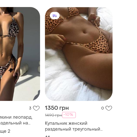
1350 грн
3
0
-10%
1490 грн
икини леопард,
аздельный на
Купальник женский
опардовый
раздельный треугольный
еще
2
тринги леопард
бикини с леопардовым