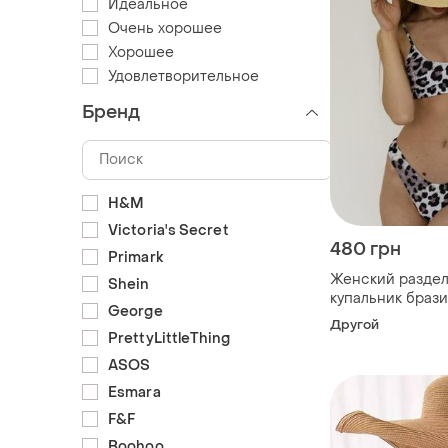
Идеальное
Очень хорошее
Хорошее
Удовлетворительное
Бренд
H&M
Victoria's Secret
480 грн
Primark
Женский разде
Shein
купальник браз
George
бикини леопар
Другой
PrettyLittleThing
ASOS
Esmara
F&F
Boohoo