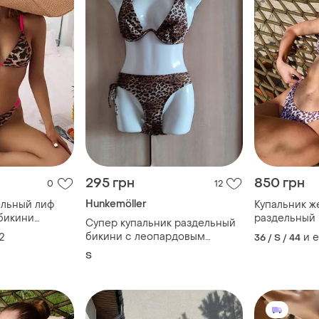
295 грн
850 грн
0
12
Hunkemöller
ельный лиф
Купальник ж
 бикини
раздельный
Супер купальник раздельный
рдовый
на косточке
бикини с леопардовым
2
и 
36 / S / 44
принтом hunkemoller
S