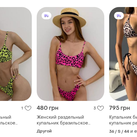
480 грн
795 грн
1
3
льный
Женский раздельный
Купальник б
ильское
купальник бразильское
купальник р
рдовым
бикини с леопардовым
завязках ле
Другой
и 
36 / S / 44
й
принтом малиновый
купальник с