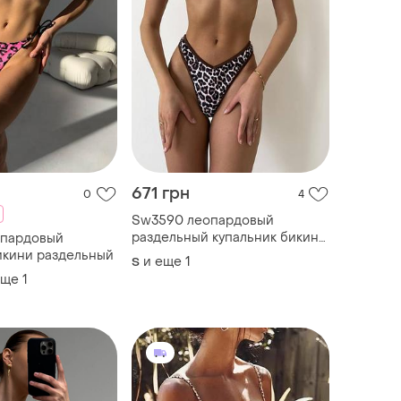
671 грн
0
4
Sw3590 леопардовый
раздельный купальник бикини
опардовый
стринги
икини раздельный
и еще
1
S
еще
1