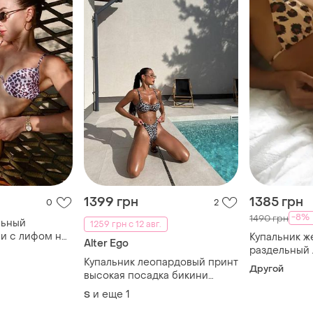
1399 грн
1385 грн
0
2
-8%
1490 грн
льный
1259 грн с 12 авг.
ни с лифом на
Купальник ж
Alter Ego
рдовый
раздельный
Купальник леопардовый принт
бикини секс
Другой
высокая посадка бикини
раздельный
и еще
1
S