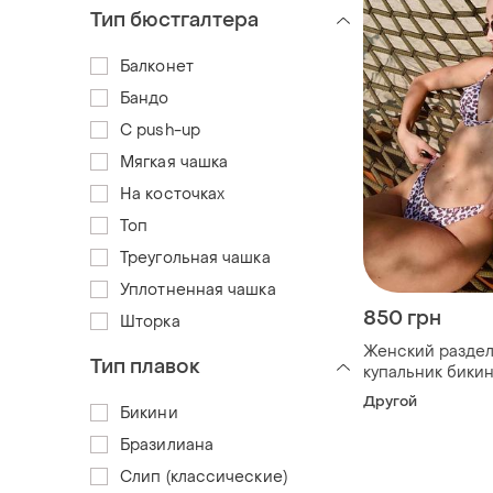
Тип бюстгалтера
Балконет
Бандо
С push-up
Мягкая чашка
На косточках
Топ
Треугольная чашка
Уплотненная чашка
850 грн
Шторка
Женский разде
Тип плавок
купальник бики
косточке леопа
Другой
Бикини
Бразилиана
Слип (классические)