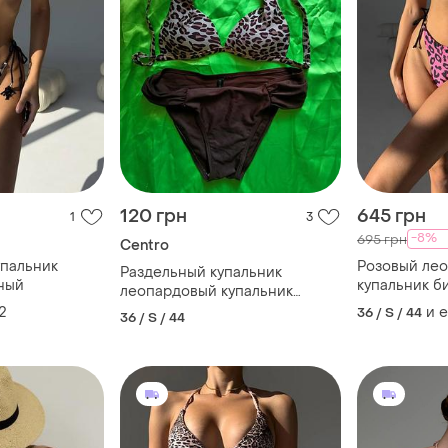
120 грн
645 грн
1
3
-8%
695 грн
Centro
пальник
Розовый ле
Раздельный купальник
ный
купальник б
леопардовый купальник
бикини
2
и 
36 / S / 44
36 / S / 44