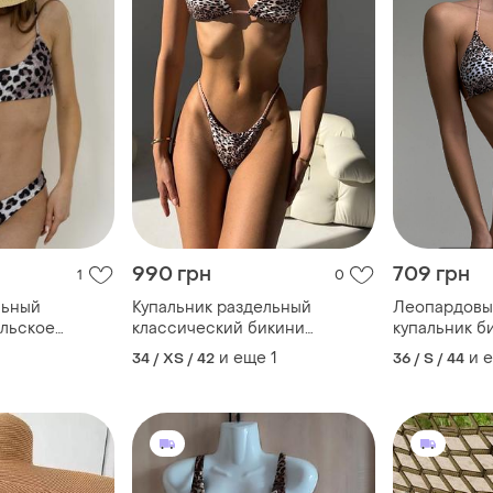
990 грн
709 грн
1
0
льный
Купальник раздельный
Леопардовы
ильское
классический бикини
купальник б
довый
леопардовый пудровый
купальник б
и еще
1
и 
34 / XS / 42
36 / S / 44
леопард sw