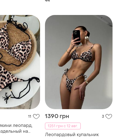
44
принтом м
1390 грн
11
3
икини леопард,
1251 грн с 12 авг.
аздельный на
Леопардовый купальник