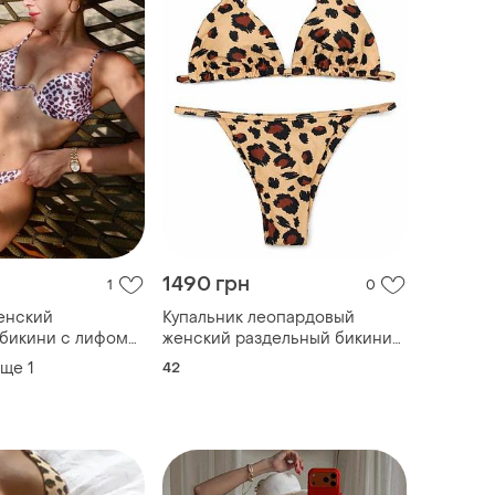
1490 грн
1
0
енский
Купальник леопардовый
 бикини с лифом
женский раздельный бикини
 леопардовый
для моря l
еще
1
42