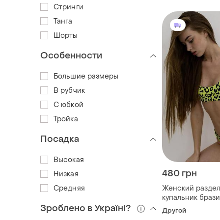
Стринги
Танга
Шорты
Особенности
Большие размеры
В рубчик
С юбкой
Тройка
Посадка
Высокая
480 грн
Низкая
Средняя
Женский разде
купальник браз
бикини с леопа
Зроблено в Україні?
Другой
принтом желты