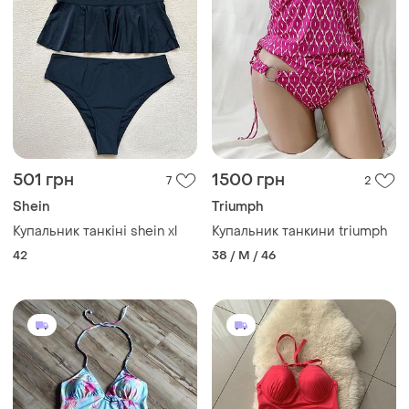
501 грн
1500 грн
7
2
Shein
Triumph
Купальник танкіні shein xl
Купальник танкини triumph
42
38 / M / 46