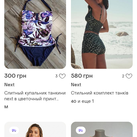
300 грн
580 грн
3
2
Next
Next
Слитный купальник танкини
Стильний комплект танків
next в цветочный принт
и еще
1
40
размер m (uk 10 / eur 38)
M