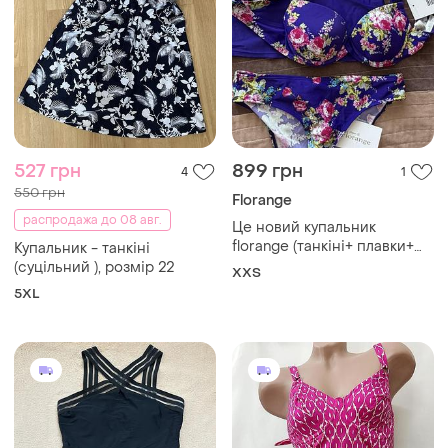
527 грн
899 грн
4
1
550 грн
Florange
распродажа до 08 авг.
Це новий купальник
florange (танкіні+ плавки+
Купальник - танкіні
бюст)
(суцільний ), розмір 22
XХS
5XL