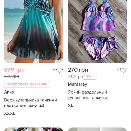
399 грн
270 грн
2
1
420 грн
-4%
280 грн
Mantaray
распродажа до 08 авг.
Anko
Яркий раздельный
купальник танкини
Верх купальника танкини
mantaray, размер 16 (euro
платья женский 3xl
XL
44 / xl)
бирюзовый с мягкими
XXXL
чашками