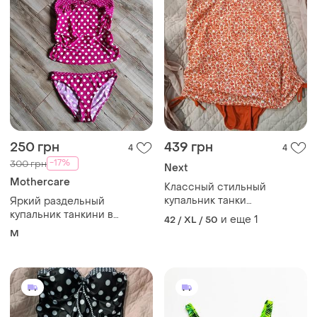
250 грн
439 грн
4
4
-17%
300 грн
Next
Mothercare
Классный стильный
купальник танки
Яркий раздельный
удлиненная майка и плавки
купальник танкини в
и еще
1
42 / XL / 50
в бассейн пляжа
горошек mothercare,
M
размер 10 (eur 38 / m)