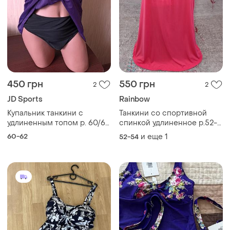
450 грн
550 грн
2
2
JD Sports
Rainbow
Купальник танкини с
Танкини со спортивной
удлиненным топом р. 60/62
спинкой удлиненное р.52-
чашка d-e
54 бюст d-e-f верх
60-62
и еще
1
52-54
купальника rainbow