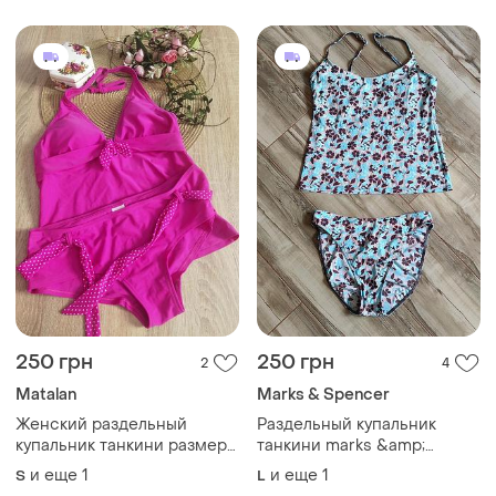
250 грн
250 грн
2
4
Мatalan
Marks & Spencer
Женский раздельный
Раздельный купальник
купальник танкини размера
танкини marks &amp;
s-m
spencer, размер паркс 14 (l-
и еще
1
и еще
1
S
L
xl)