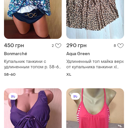
450 грн
290 грн
2
8
Bonmarché
Aqua Green
Купальник танкини с
Удлиненный топ майка верх
удлиненным топом р. 58-60
от купальника танкини xl
чашка с- d
aqua green swimwear
58-60
XL