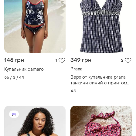
145 грн
349 грн
1
2
Prana
Купальник camaro
Верх от купальника prana
36 / S / 44
танкини синий с принтом
индиго xs
ХS