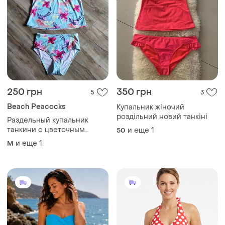
250 грн
350 грн
5
3
Beach Peacocks
Купальник жіночий
роздільний новий танкіні
Раздельный купальник
танкини с цветочным
и еще
1
50
принтом beach peacocks,
и еще
1
M
размер 14/10 (m/l)