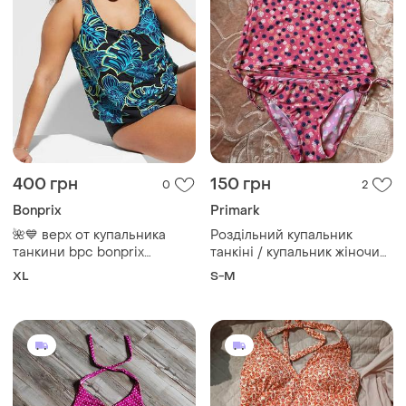
400 грн
150 грн
0
2
Bonprix
Primark
🌺💙 верх от купальника
Роздільний купальник
танкини bpc bonprix
танкіні / купальник жіночий
s-m
collection, размер 16 🌊☀️,
XL
S-M
это 50-52 (xl)