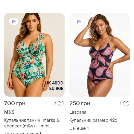
700 грн
250 грн
2
1
M&S
Lascana
Купальник танкіні marks &
Купальник размер 42c
spencer (m&s) — mint
и еще
1
L
tropical