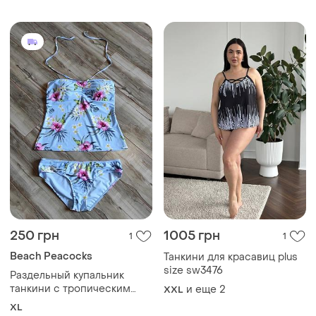
250 грн
1005 грн
1
1
Beach Peacocks
Танкини для красавиц plus
size sw3476
Раздельный купальник
танкини с тропическим
и еще
2
XXL
принтом beach peacocks,
XL
размер 16 (xl / 44)