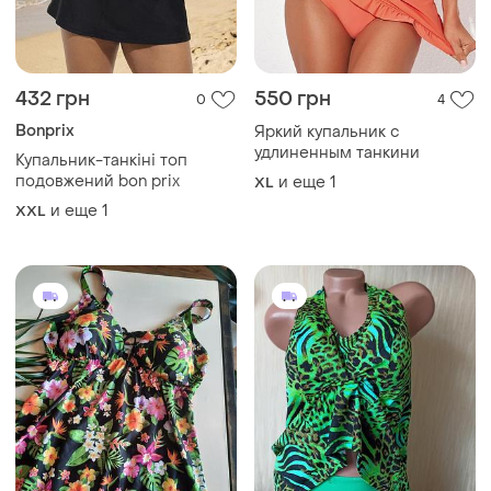
432 грн
550 грн
0
4
Bonprix
Яркий купальник с
удлиненным танкини
Купальник-танкіні топ
подовжений bon prix
и еще
1
XL
и еще
1
XXL