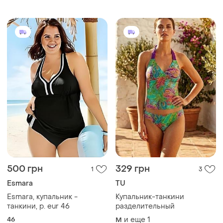
500 грн
329 грн
1
3
Esmara
TU
Esmara, купальник -
Купальник-танкини
танкини, р. eur 46
разделительный
46
и еще
1
M