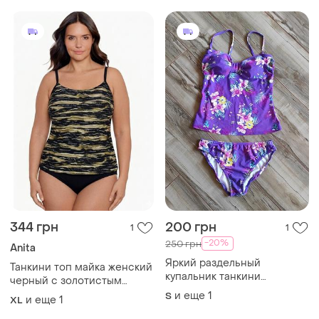
344 грн
200 грн
1
1
-20%
250 грн
Anita
Яркий раздельный
Танкини топ майка женский
купальник танкини
черный с золотистым
фиолетовый с тропическим
принтом на бретелях с
и еще
1
S
и еще
1
XL
принтом, размер s-m (36-
чашками xl/xxl
38)