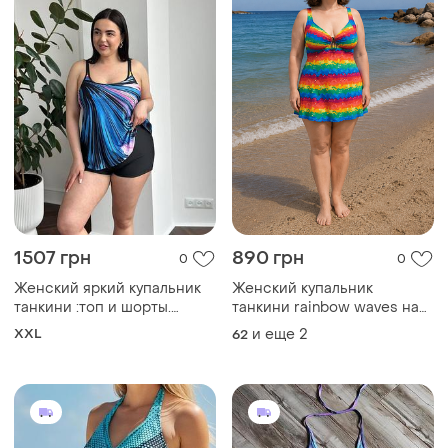
1507 грн
890 грн
0
0
Женский яркий купальник
Женский купальник
танкини :топ и шорты.
танкини rainbow waves на
размеры: 2xl – 4xl
большую грудь, размер 62
XXL
и еще
2
62