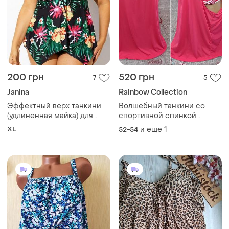
200 грн
520 грн
7
5
Janina
Rainbow Collection
Эффектный верх танкини
Волшебный танкини со
(удлиненная майка) для
спортивной спинкой
пляжного образа:
удлиненный р.52-54 бюст
XL
и еще
1
52-54
d-e-f розовый свободный
танкини