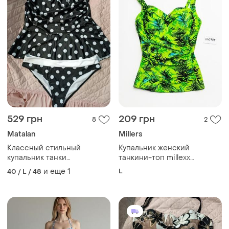
529 грн
209 грн
8
2
Мatalan
Millers
Классный стильный
Купальник женский
купальник танки
танкини-топ millexx
удлиненная майка и плавки
зеленый тропический
и еще
1
L
40 / L / 48
в бассейн пляжа
принт чашки с косточками
размер l (uk 14)