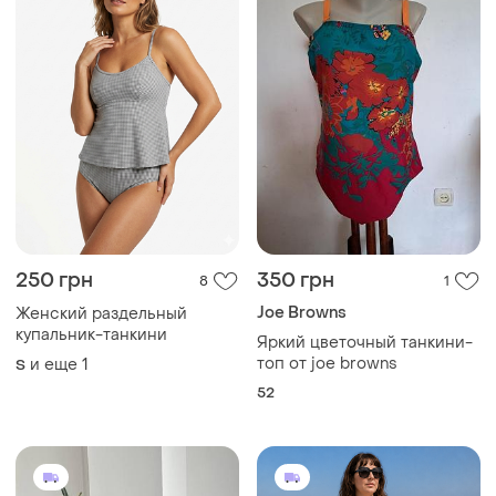
250 грн
350 грн
8
1
Joe Browns
Женский раздельный
купальник-танкини
Яркий цветочный танкини-
топ от joe browns
и еще
1
S
52