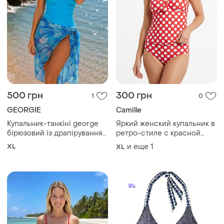
500 грн
300 грн
1
0
GEORGIE
Camille
Купальник-танкіні george
Яркий женский купальник в
бірюзовий із драпіруванням
ретро-стиле с красной
та парео | р. 14 (eur 42)
тканью в белый горох.
XL
и еще
1
XL