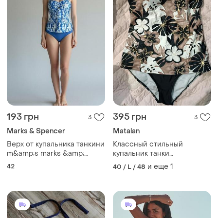
193 грн
395 грн
3
3
Marks & Spencer
Мatalan
Верх от купальника танкини
Классный стильный
m&amp;s marks &amp;
купальник танки
spencer 42/l сине-белый
удлиненная майка и плавки
42
и еще
1
40 / L / 48
в бассейн пляжа