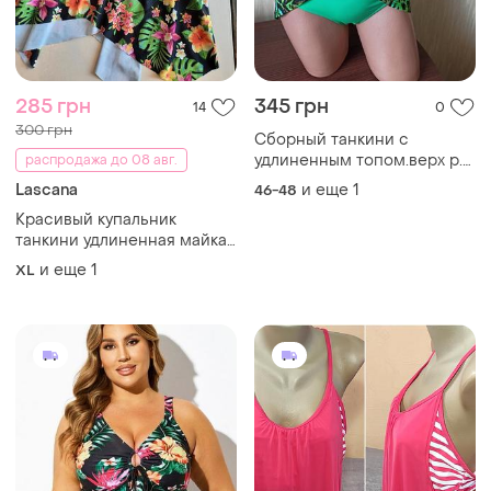
285 грн
345 грн
14
0
300 грн
Сборный танкини с
удлиненным топом.верх р.
распродажа до 08 авг.
48-52 трусики р. 46-48
Lascana
и еще
1
46-48
чашка c-d
Красивый купальник
танкини удлиненная майка
размер xl/2xl
и еще
1
XL