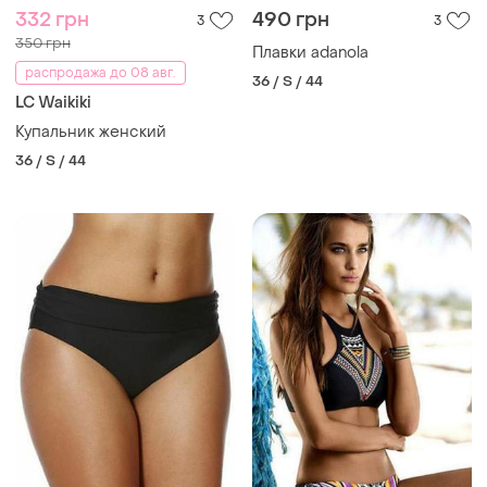
332 грн
490 грн
3
3
350 грн
Плавки adanola
распродажа до 08 авг.
36 / S / 44
LC Waikiki
Купальник женский
36 / S / 44