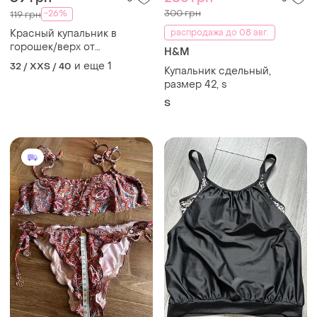
300 грн
-26%
119 грн
Красный купальник в
распродажа до 08 авг.
горошек/верх от
H&M
купальника в горошек/низ с
и еще
1
32 / XXS / 40
Купальник сдельный,
завязками
размер 42, s
S