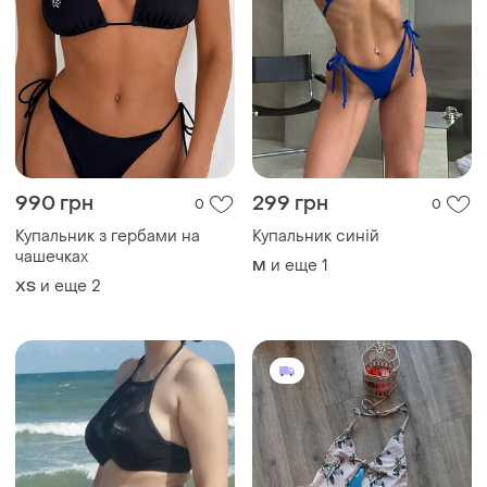
990 грн
299 грн
0
0
Купальник з гербами на
Купальник синій
чашечках
и еще
1
M
и еще
2
ХS