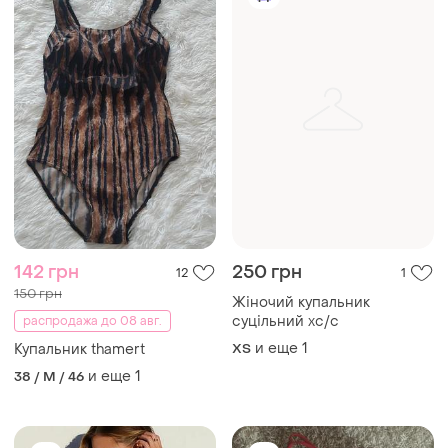
142 грн
250 грн
12
1
150 грн
Жіночий купальник
суцільний хс/с
распродажа до 08 авг.
и еще
1
Купальник thamert
ХS
и еще
1
38 / M / 46