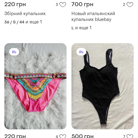
220 грн
700 грн
3
2
Збірний купальник
Новый итальянский
купальник bluebay
и еще
1
36 / S / 44
и еще
1
L
220 грн
500 грн
4
7