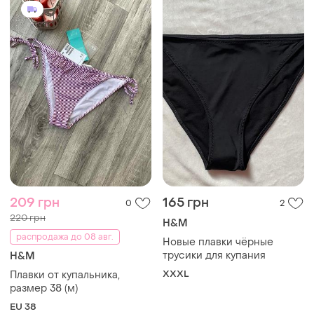
209 грн
165 грн
0
2
220 грн
H&M
распродажа до 08 авг.
Новые плавки чёрные
трусики для купания
H&M
XXXL
Плавки от купальника,
размер 38 (м)
EU 38