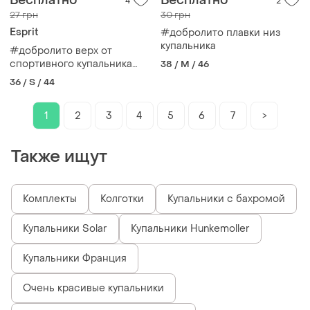
Бесплатно
Бесплатно
4
2
27 грн
30 грн
Esprit
#добролито плавки низ
купальника
#добролито верх от
спортивного купальника
38 / M / 46
esprit
36 / S / 44
1
2
3
4
5
6
7
>
Также ищут
Комплекты
Колготки
Купальники с бахромой
Купальники Solar
Купальники Hunkemoller
Купальники Франция
Очень красивые купальники