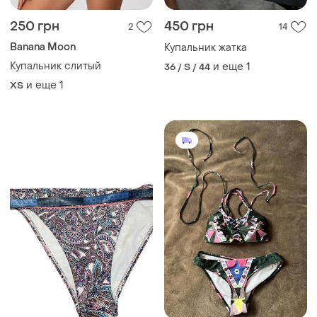
250 грн
450 грн
2
14
Banana Moon
Купальник жатка
Купальник слитый
и еще
1
36 / S / 44
и еще
1
ХS