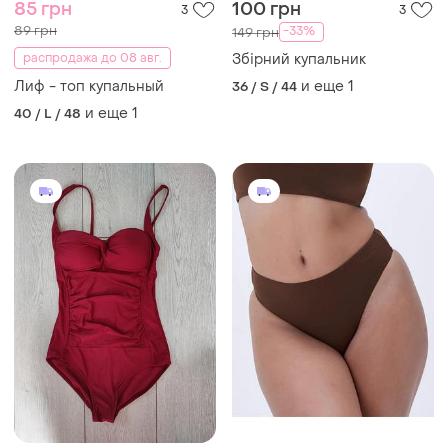
85 грн
100 грн
3
3
89 грн
-33%
149 грн
распродажа до 08 авг.
Збірний купальник
Лиф - топ купальный
и еще
1
36 / S / 44
и еще
1
40 / L / 48