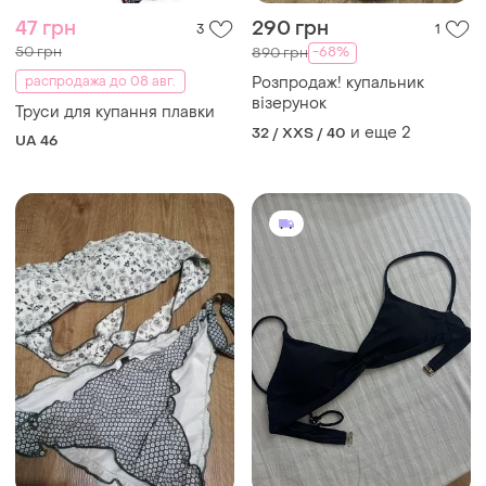
47 грн
290 грн
3
1
50 грн
-68%
890 грн
распродажа до 08 авг.
Розпродаж! купальник
візерунок
Труси для купання плавки
и еще
2
32 / XXS / 40
UA 46