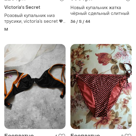
Victoria's Secret
Новый купальник жатка
чёрный сдельный слитный
Розовый купальник низ
трусики, victoria’s secret 💖
36 / S / 44
💖💖
M