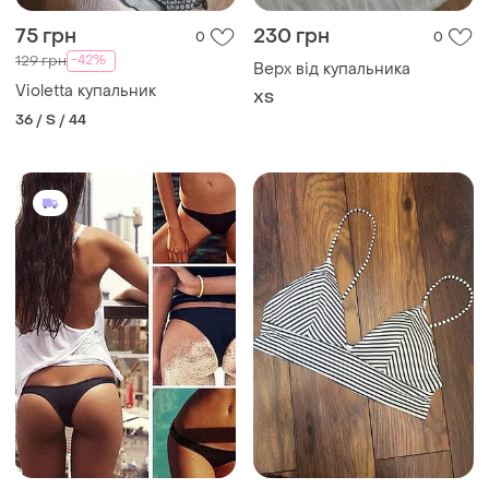
75 грн
230 грн
0
0
-42%
129 грн
Верх від купальника
Violetta купальник
ХS
36 / S / 44