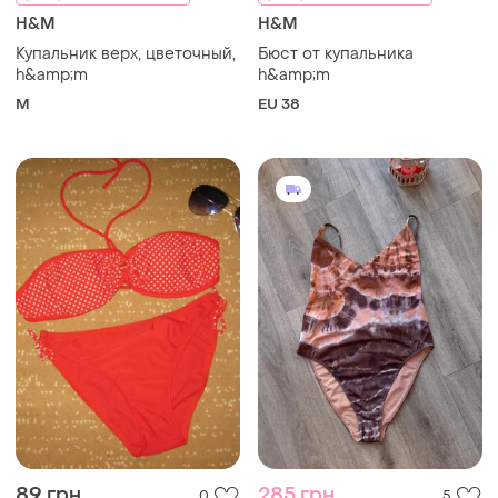
H&M
H&M
Купальник верх, цветочный,
Бюст от купальника
h&amp;m
h&amp;m
M
EU 38
89 грн
285 грн
0
5