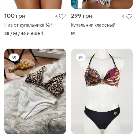
100 грн
299 грн
4
3
Низ от купальника f&f
Купальник классный
и еще
1
M
38 / M / 46