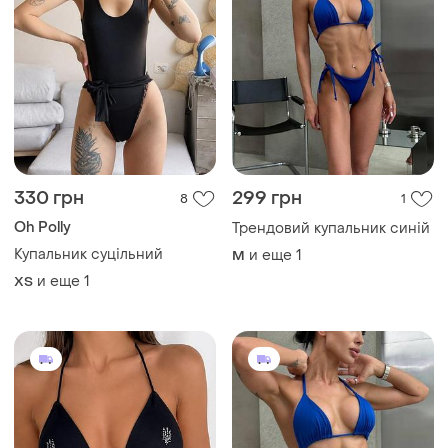
330 грн
299 грн
8
1
Oh Polly
Трендовий купальник синій
Купальник суцільний
и еще
1
M
и еще
1
ХS