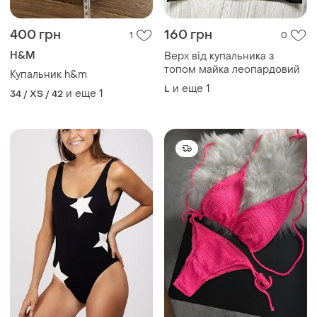
400 грн
160 грн
1
0
H&M
Верх від купальника з
топом майка леопардовий
Купальник h&m
и еще
1
L
и еще
1
34 / XS / 42