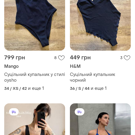
799 грн
449 грн
8
3
Mango
H&M
Суцільний купальник у стилі
Суцільний купальник
oysho
чорний
и еще
1
и еще
1
34 / XS / 42
36 / S / 44