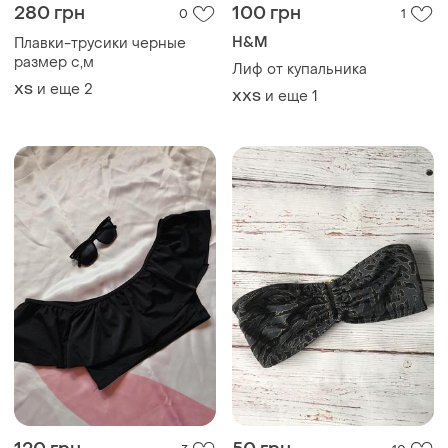
280 грн
100 грн
0
1
H&M
Плавки-трусики черные
размер с,м
Лиф от купальника
и еще
2
ХS
и еще
1
XХS