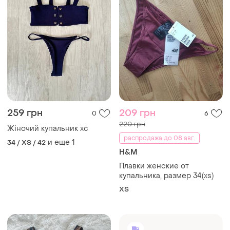
259 грн
209 грн
0
6
220 грн
Жіночий купальник хс
распродажа до 08 авг.
и еще
1
34 / XS / 42
H&M
Плавки женские от
купальника, размер 34(xs)
ХS