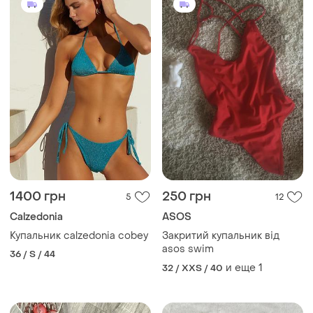
1400 грн
250 грн
5
12
Calzedonia
ASOS
Купальник calzedonia cobey
Закритий купальник від
asos swim
36 / S / 44
и еще
1
32 / XXS / 40