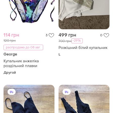
114 грн
499 грн
3
0
120 грн
-29%
700 грн
распродажа до 08 авг.
Розкішний білий купальник
George
L
Купальник анжеліка
роздільний плавки
Другой