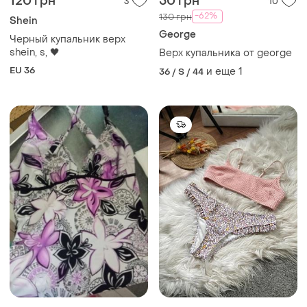
120 грн
50 грн
3
10
-62%
130 грн
Shein
George
Черный купальник верх
shein, s, 🖤
Верх купальника от george
EU 36
и еще
1
36 / S / 44