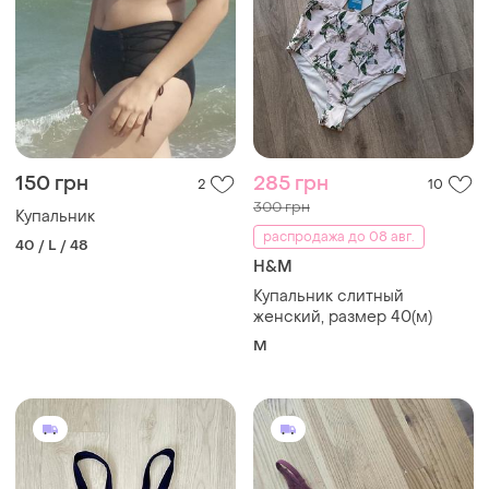
150 грн
285 грн
2
10
300 грн
Купальник
распродажа до 08 авг.
40 / L / 48
H&M
Купальник слитный
женский, размер 40(м)
M