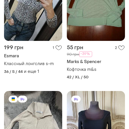
199 грн
55 грн
1
2
-39%
90 грн
Esmara
Marks & Spencer
Классный лонгслив s-m
Кофточка m&s
и еще
1
36 / S / 44
42 / XL / 50