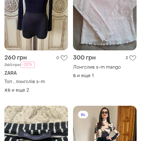
260 грн
300 грн
0
3
-28%
360 грн
Лонгслив s-m mango
ZARA
и еще
1
S
Топ , лонгслів s-m
и еще
2
ХS