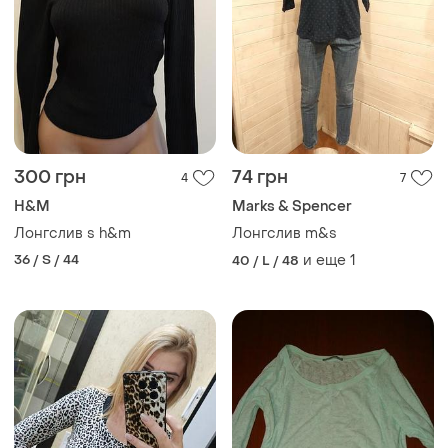
300 грн
74 грн
4
7
H&M
Marks & Spencer
Лонгслив s h&m
Лонгслив m&s
36 / S / 44
и еще
1
40 / L / 48