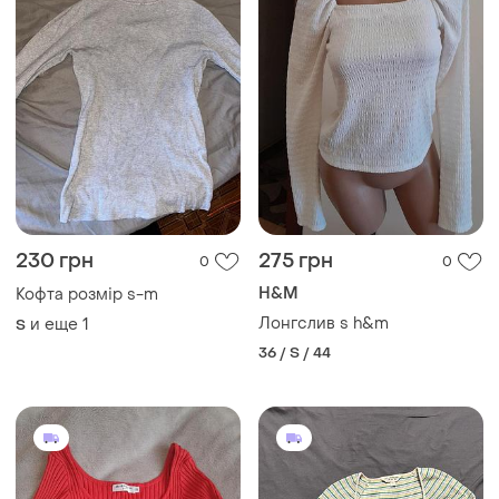
230 грн
275 грн
0
0
H&M
Кофта розмір s-m
Лонгслив s h&m
и еще
1
S
36 / S / 44