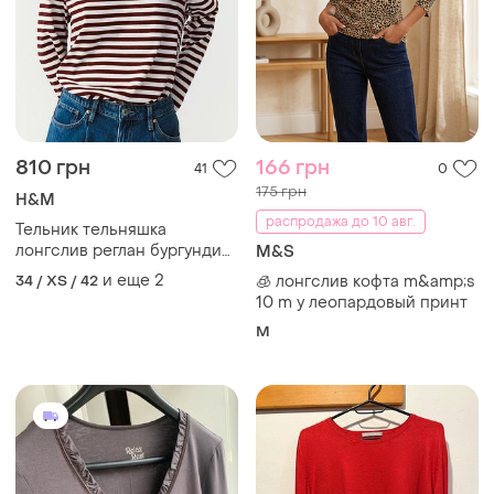
810 грн
166 грн
41
0
175 грн
H&M
распродажа до 10 авг.
Тельник тельняшка
лонгслив реглан бургунди
M&S
h&amp;m s m
и еще
2
34 / XS / 42
🧊 лонгслив кофта m&amp;s
10 m у леопардовый принт
M