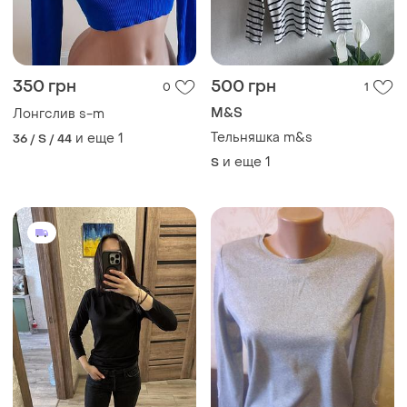
350 грн
500 грн
0
1
M&S
Лонгслив s-m
Тельняшка m&s
и еще
1
36 / S / 44
и еще
1
S