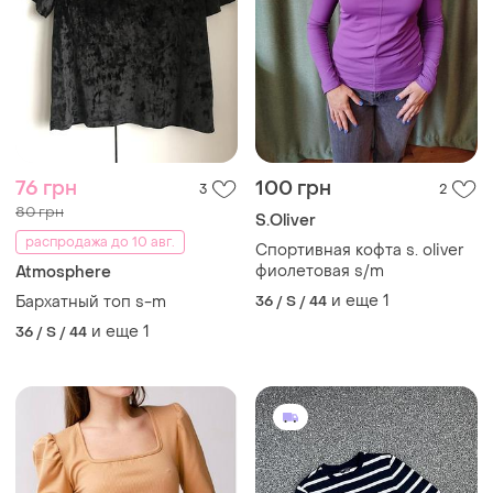
76 грн
100 грн
3
2
80 грн
S.Oliver
распродажа до 10 авг.
Спортивная кофта s. oliver
фиолетовая s/m
Atmosphere
и еще
1
Бархатный топ s-m
36 / S / 44
и еще
1
36 / S / 44