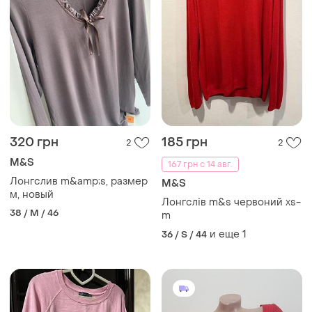
320 грн
185 грн
2
2
M&S
167 грн с 14 авг.
Лонгслив m&amp;s, размер
M&S
м, новый
Лонгслів m&s червоний xs-
38 / M / 46
m
и еще
1
36 / S / 44