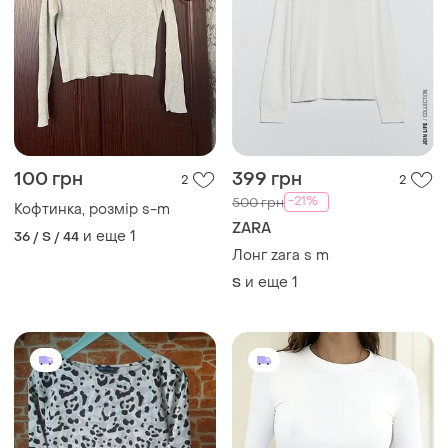
100 грн
399 грн
2
2
-21%
500 грн
Кофтинка, розмір s-m
ZARA
и еще
1
36 / S / 44
Лонг zara s m
и еще
1
S