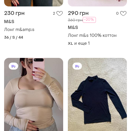
230 грн
290 грн
2
0
-20%
360 грн
M&S
M&S
Лонг m&amp;s
Лонг m&s 100% коттон
36 / S / 44
и еще
1
XL