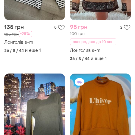
135 грн
95 грн
8
2
100 грн
-28%
185 грн
Лонгслів s-m
распродажа до 10 авг.
и еще
1
Лонгслив s-m
36 / S / 44
и еще
1
36 / S / 44