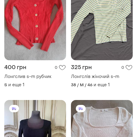
400 грн
325 грн
0
0
Лонгслив s-m рубчик
Лонгслів жіночий s-m
и еще
1
и еще
1
S
38 / M / 46