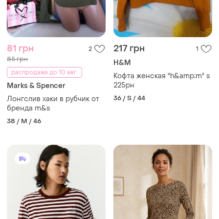
81 грн
217 грн
2
1
85 грн
H&M
распродажа до 10 авг.
Кофта женская "h&amp;m" s
225рн
Marks & Spencer
36 / S / 44
Лонгслив хаки в рубчик от
бренда m&s
38 / M / 46