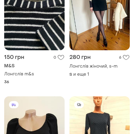
150 грн
280 грн
0
6
M&S
Лонгслів жіночий, s-m
Лонгслів m&s
и еще
1
S
36