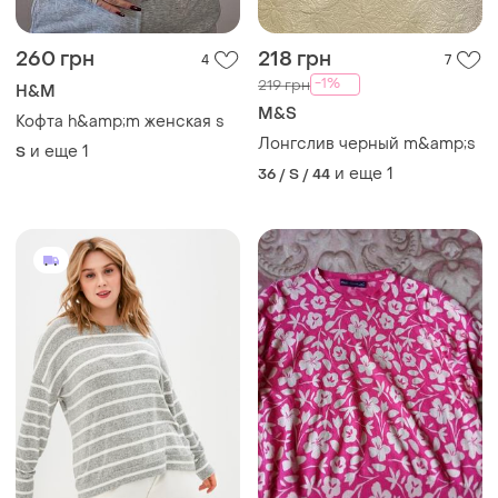
260 грн
218 грн
4
7
-1%
219 грн
H&M
M&S
Кофта h&amp;m женская s
Лонгслив черный m&amp;s
и еще
1
S
и еще
1
36 / S / 44