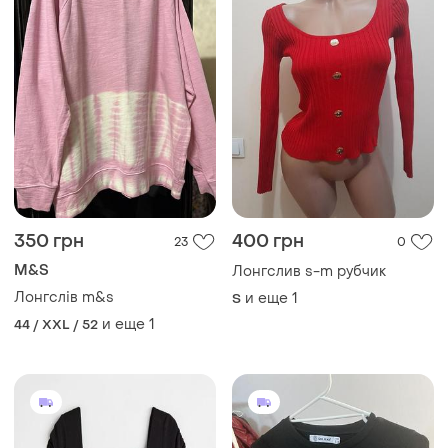
350 грн
400 грн
23
0
M&S
Лонгслив s-m рубчик
Лонгслів m&s
и еще
1
S
и еще
1
44 / XXL / 52