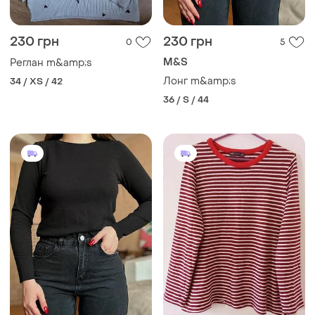
230 грн
230 грн
0
5
M&S
Реглан m&amp;s
Лонг m&amp;s
34 / XS / 42
36 / S / 44