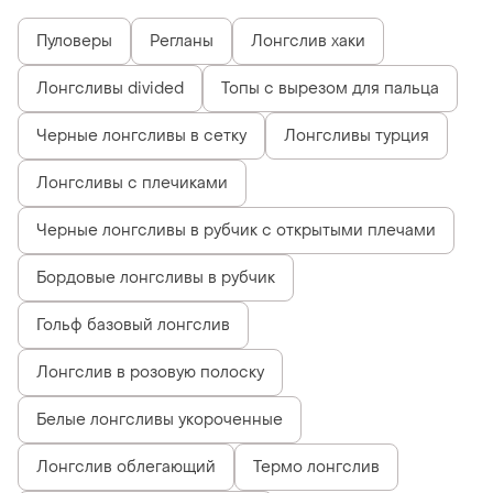
Пуловеры
Регланы
Лонгслив хаки
Лонгсливы divided
Топы с вырезом для пальца
Черные лонгсливы в сетку
Лонгсливы турция
Лонгсливы с плечиками
Черные лонгсливы в рубчик с открытыми плечами
Бордовые лонгсливы в рубчик
Гольф базовый лонгслив
Лонгслив в розовую полоску
Белые лонгсливы укороченные
Лонгслив облегающий
Термо лонгслив