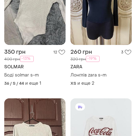
350 грн
260 грн
12
3
-13%
-19%
400 грн
320 грн
SOLMAR
ZARA
Боді solmar s-m
Лонглів zara s-m
и еще
1
и еще
2
36 / S / 44
ХS