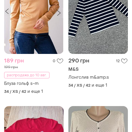
189 грн
290 грн
0
12
199 грн
M&S
распродажа до 10 авг.
Лонгслив m&amp;s
Блуза гольф s-m
и еще
1
34 / XS / 42
и еще
1
34 / XS / 42