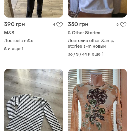
390 грн
350 грн
4
6
M&S
& Other Stories
Лонгслів m&s
Лонгслив other &amp;
stories s-m новый
и еще
1
S
и еще
1
36 / S / 44