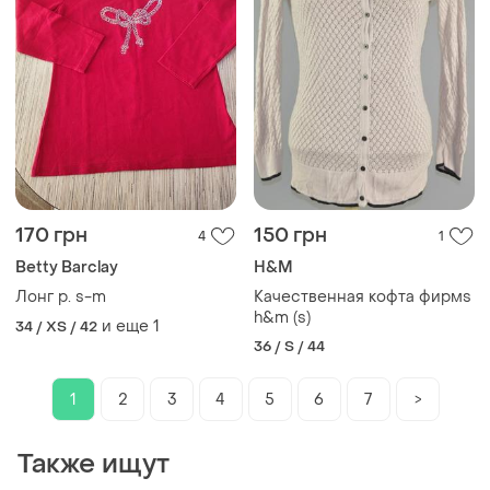
170 грн
150 грн
4
1
Betty Barclay
H&M
Лонг р. s-m
Качественная кофта фирмs
h&m (s)
и еще
1
34 / XS / 42
36 / S / 44
1
2
3
4
5
6
7
>
Также ищут