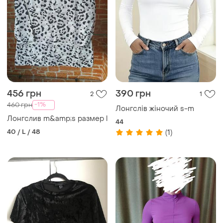
456 грн
390 грн
2
1
-1%
460 грн
Лонгслів жіночий s-m
Лонгслив m&amp;s размер l
44
40 / L / 48
(1)