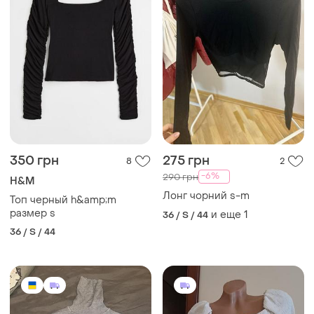
350 грн
275 грн
8
2
-6%
290 грн
H&M
Лонг чорний s-m
Топ черный h&amp;m
размер s
и еще
1
36 / S / 44
36 / S / 44