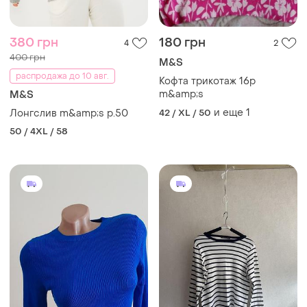
380 грн
180 грн
4
2
400 грн
M&S
распродажа до 10 авг.
Кофта трикотаж 16р
m&amp;s
M&S
и еще
1
Лонгслив m&amp;s p.50
42 / XL / 50
50 / 4XL / 58