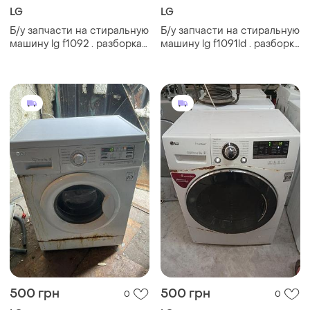
LG
LG
Б/у запчасти на стиральную
Б/у запчасти на стиральную
машину lg f1092 . разборка
машину lg f1091ld . разборка
стиральной машины lg
стиральной машины lg
f1092 . lg f1092 по
f1091ld . lg f1091ld по
запчастям
запчастям
500 грн
500 грн
0
0