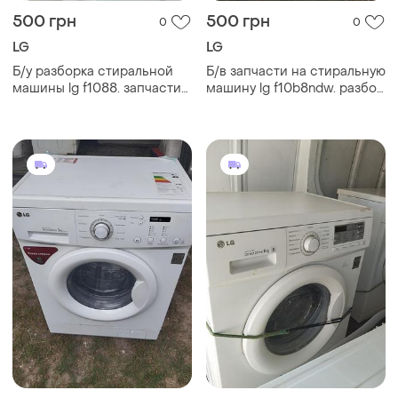
500 грн
500 грн
0
0
LG
LG
Б/у разборка стиральной
Б/в запчасти на стиральную
машины lg f1088. запчасти
машину lg f10b8ndw. разбор
на стиральную машину lg
стиральной машины lg
f1088. lg f1088 по запчастям
f10b8ndw lg f10b8ndw по
запчастям