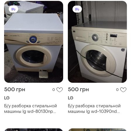
wd-801
80150
500 грн
500 грн
0
0
LG
LG
Б/у разборка стиральной
Б/у разборка стиральной
машины lg wd-80130np.
машины lg wd-10390nd.
запчасти на стиральную
запчасти на стиральную
машину lg wd-80130np. lg
машину lg wd-10390nd. lg
wd-80130np по запчастям
wd-10390nd по запчастям