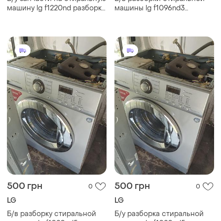
машину lg f1220nd разборка
машины lg f1096nd3
стиральной машины lg
запчасти на стиральную
f1220nd . lg f1220nd по
машину lg f1096nd3
запчастям
500 грн
500 грн
0
0
LG
LG
Б/в разборку стиральной
Б/у разборка стиральной