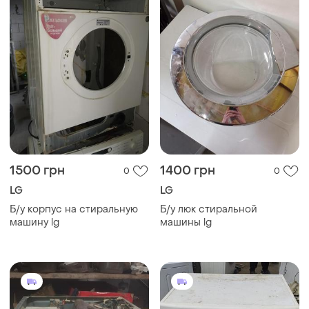
1500 грн
1400 грн
0
0
LG
LG
Б/у корпус на стиральную
Б/у люк стиральной
машину lg
машины lg