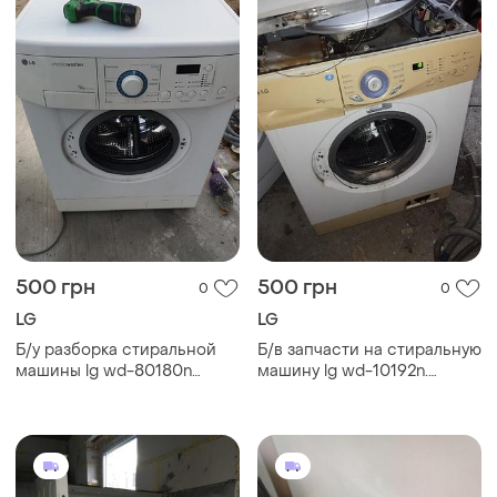
500 грн
500 грн
0
0
LG
LG
Б/у разборка стиральной
Б/в запчасти на стиральную
машины lg wd-80180n
машину lg wd-10192n.
запчасти на стиральную
разбор стиральной
машину lg wd-80180n lg
машины lg wd-10192n. lg
wd-80180n по запчастям
wd-10192n по запчастям