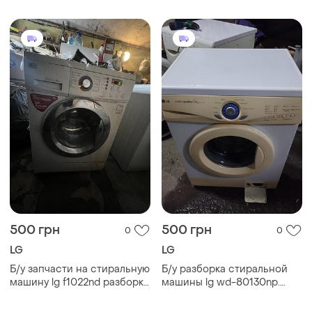
500 грн
500 грн
0
0
LG
LG
Б/у запчасти на стиральную
Б/у разборка стиральной
машину lg f1022nd разборка
машины lg wd-80130np.
стиральной машины lg
запчасти на стиральную
f1022nd по запчастям
машину lg wd-80130np. lg