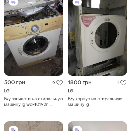
500 грн
1800 грн
0
1
LG
LG
Б/у запчасти на стиральную
Б/у корпус на стиральную
машину lg wd-10192n .
машину lg
разборка стиральной
машины lg wd-10192n . lg
wd-10192n по запчастям