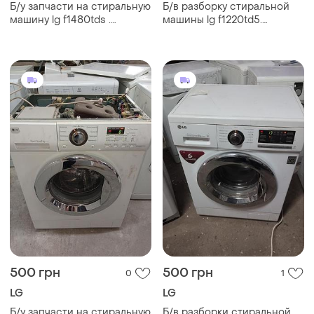
Б/у запчасти на стиральную
Б/в разборку стиральной
машину lg f1480tds .
машины lg f1220td5.
разборка стиральной
запчасти на стиральную
машины lg f1480tds . lg
машину lg f1220td5
f1480tds по запчастям
500 грн
500 грн
0
1
LG
LG
Б/у запчасти на стиральную
Б/в разборки стиральной