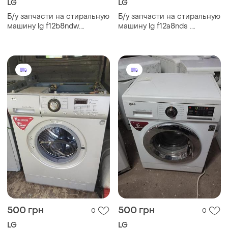
LG
LG
Б/у запчасти на стиральную
Б/у запчасти на стиральную
машину lg f12b8ndw.
машину lg f12a8nds .
разборка стиральной
разборка стиральной
машины lg f12b8ndw lg
машины lg f12a8nds . lg
f12b8ndw по запчастям
f12a8nds по запчастям
500 грн
500 грн
0
0
LG
LG