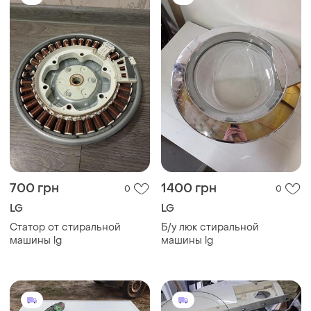
700 грн
1400 грн
0
0
LG
LG
Статор от стиральной
Б/у люк стиральной
машины lg
машины lg