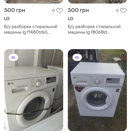
500 грн
500 грн
0
0
LG
LG
Б/у разборки стиральной
Б/у разборка стиральной
машины lg f1480tds5.
машины lg f8068ld.
запчасти на стиральную
запчасти на стиральную
машину lg f1480tds5. lg
машину lg f8068ld. lg
f1480tds5 по запчастям
f8068ld по запчастям