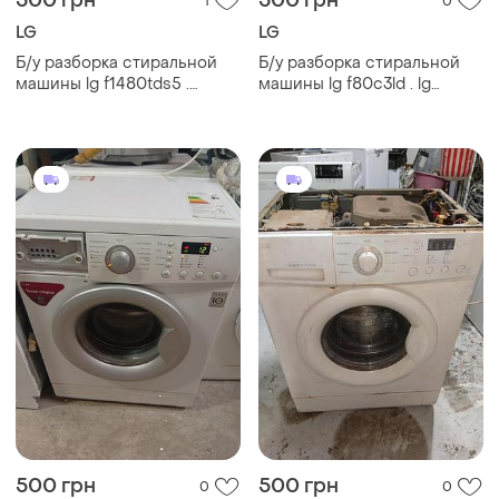
500 грн
500 грн
1
0
LG
LG
Б/у разборка стиральной
Б/у разборка стиральной
машины lg f1480tds5 .
машины lg f80c3ld . lg
запчасти на стиральную
f80c3ld по запчастям.
машину lg f1480tds5 . lg
запчасти на стиральную
f1480tds5 по запчастям
машину lg f80c3ld
500 грн
500 грн
0
0