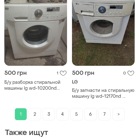
500 грн
500 грн
1
0
LG
Б/у разборка стиральной
машины lg wd-10200nd.
Б/у запчасти на стиральную
запчасти на стиральную
машину lg wd-12170nd .
машину lg wd-10200nd. lg
разборка стиральной
wd-10200nd по запчастям
машины lg wd-12170nd . lg
wd-12170nd по запчастям
1
2
3
4
5
6
7
>
Также ищут