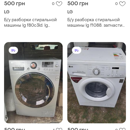
500 грн
500 грн
0
0
LG
LG
Б/у разборки стиральной
Б/у разборка стиральной
машины lg f80c3ld. lg
машины lg f1088. запчасти
f80c3ld по запчастям.
на стиральную машину lg
запчасти на стиральную
f1088. lg f1088 по запч
машину lg f80c3ld