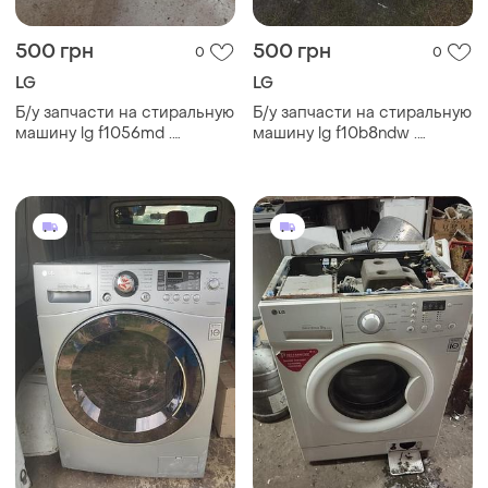
500 грн
500 грн
0
0
LG
LG
Б/у запчасти на стиральную
Б/у запчасти на стиральную
машину lg f1056md .
машину lg f10b8ndw .
разборка стиральной
разборка стиральной
машины lg f1056md . lg
машины lg f10b8ndw lg
f1056md по запчастям
f10b8ndw по запчастям