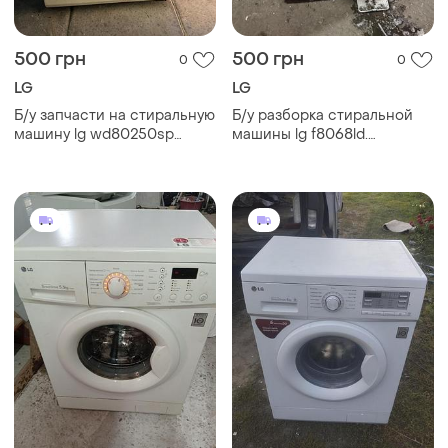
500 грн
500 грн
0
0
LG
LG
Б/у запчасти на стиральную
Б/у разборка стиральной
машину lg wd80250sp
машины lg f8068ld.
разборка стиральной
запчасти на стиральную
машины lg wd80250sp
машину lg f8068ld. lg
запчасти на стиральную
f8068ld
машину lg