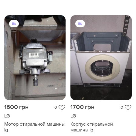
стиральной машины lg
f1021dp .lg f1021dp по
запчастям
1500 грн
1700 грн
0
0
LG
LG
Мотор стиральной машины
Корпус стиральной
lg
машины lg