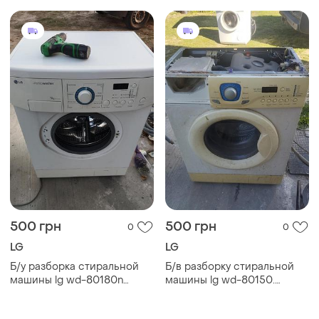
wd-8
500 грн
500 грн
0
0
LG
LG
Б/у разборка стиральной
Б/в разборку стиральной
машины lg wd-80180n
машины lg wd-80150.
запчасти на стиральную
запчасти на стиральную
машину lg wd-80180n lg
машину lg wd-80150. lg wd-