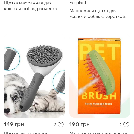
Ferplast
Щетка массажная для
кошек и собак, расческа
Массажная щетка для
самоочищающаяся для
кошек и собак с короткой
шерсти t9 пластиковая
шерстью ferplast gro 5935
эргономичная
149 грн
190 грн
2
2
Щетка для груминга
Массажная паровая щетка