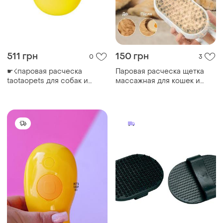
511 грн
150 грн
0
3
☛☇паровая расческа
Паровая расческа щетка
taotaopets для собак и
массажная для кошек и
кошек желтая массажная
собак, животных
щетка для ухода за
аккумуляторная
шерстью и чистки шерст