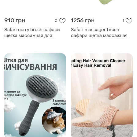
910 грн
1256 грн
0
1
Safari curry brush сафари
Safari massager brush
щетка массажная для
сафари щетка массажная
короткошерстных собак
для короткошерстных
пород собак