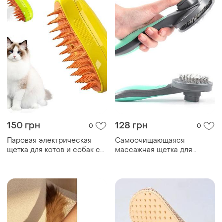
150 грн
128 грн
0
0
Паровая электрическая
Самоочищающаяся
щетка для котов и собак с
массажная щетка для
usb зарядкой. массажная
шерсти кошек и собак t9,
расческа для удаления
пластиковая, эргономичная
шерсти и борьбы с линькой