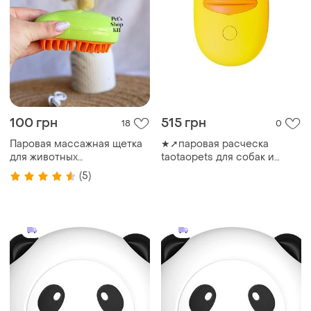
100 грн
515 грн
18
0
Паровая массажная щетка
★➚паровая расческа
для животных
taotaopets для собак и
(собак,кошек,грызунов)
кошек желтая массажная
(5)
щетка для ухода за
шерстью и чистки шерст