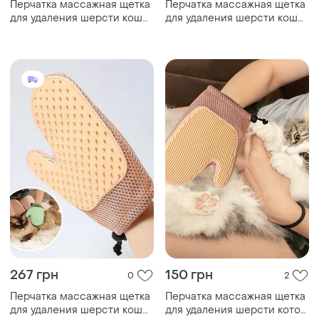
Перчатка массажная щетка
Перчатка массажная щетка
для удаления шерсти кошек
для удаления шерсти кошек
и собак с защитой от
и собак с защитой от
царапин xl-147
царапин xl-147
267 грн
150 грн
0
2
Перчатка массажная щетка
Перчатка массажная щетка
для удаления шерсти кошек
для удаления шерсти котов