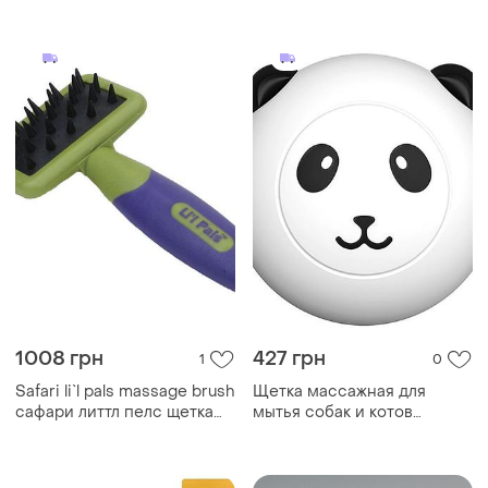
массажным эффектом и
кнопкой очистки t9
1008 грн
427 грн
1
0
Safari li`l pals massage brush
Щетка массажная для
сафари литтл пелс щетка
мытья собак и котов
массажная для щенков и
taotaopets 07a5501 black
собак малых пород
ku-22