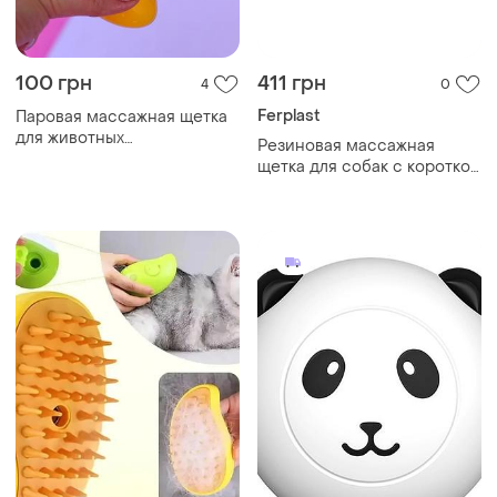
100 грн
411 грн
4
0
Ferplast
Паровая массажная щетка
для животных
Резиновая массажная
(собак,котов,грызунов)
щетка для собак с короткой
желто-оранжевая
шерстью ferplast gro 5932