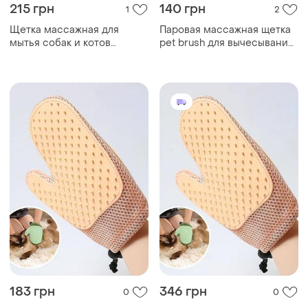
215 грн
140 грн
1
2
Щетка массажная для
Паровая массажная щетка
мытья собак и котов
pet brush для вычесывания
taotaopets 07a5501 black|
шерсти собак и кошек, цвет
топ ціна|
зеленый
183 грн
346 грн
0
0