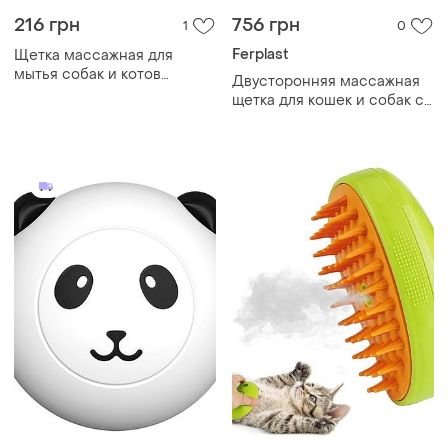
216 грн
756 грн
1
0
Ferplast
Щетка массажная для
мытья собак и котов
Двусторонняя массажная
taotaopets 07a5501 black|
щетка для кошек и собак с
краща ціна|
короткой шерстью ferplast
gro 5933