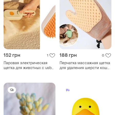
152 грн
188 грн
1
0
Паровая электрическая
Перчатка массажная щетка
щетка для животных с usb
для удаления шерсти кошек
зарядкой. массажная
и собак с защитой от
расческа для котов и собак
царапин xl-147
против линьки и колтунов