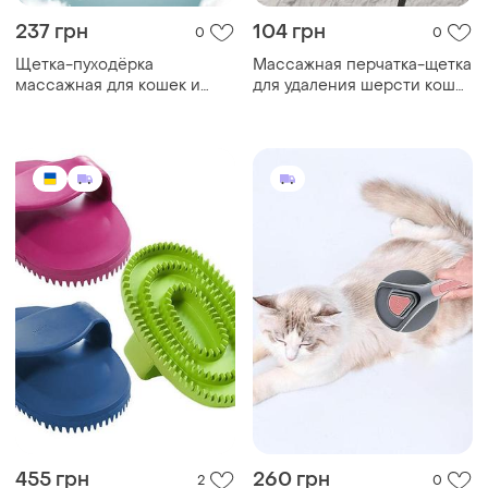
237 грн
104 грн
0
0
Щетка-пуходёрка
Массажная перчатка-щетка
массажная для кошек и
для удаления шерсти кошек
собак, автоматическая
и собак digeus
система очистки,
вычёсывание шерсти
455 грн
260 грн
2
0