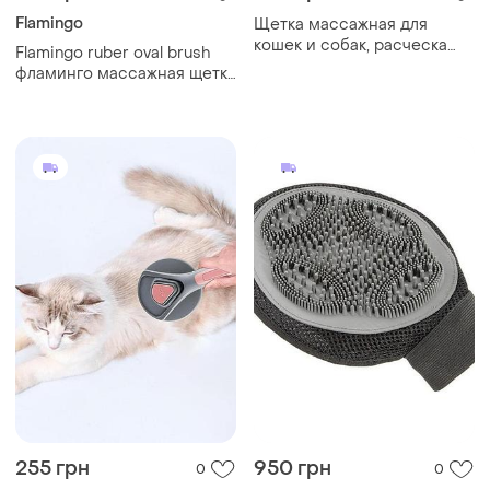
Flamingo
Щетка массажная для
кошек и собак, расческа
Flamingo ruber oval brush
самоочищающаяся для
фламинго массажная щетка
шерсти t9 пластиковая
овальная резиновая для
эргономичная
собак
255 грн
950 грн
0
0