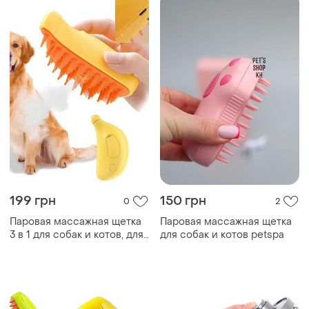
199 грн
150 грн
0
2
Паровая массажная щетка
Паровая массажная щетка
3 в 1 для собак и котов, для
для собак и котов petspa
ухода за шерстью + usb с
увлажнением sbc-1 sale