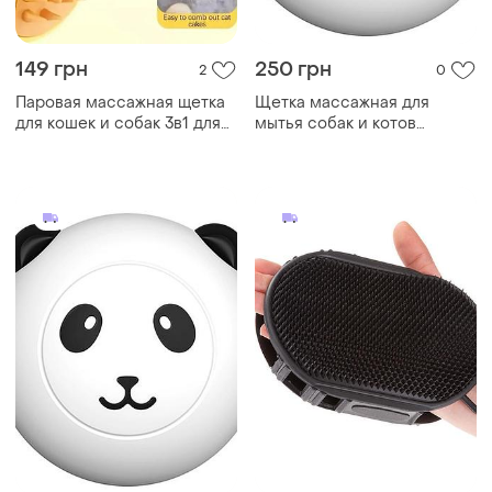
149 грн
250 грн
2
0
Паровая массажная щетка
Щетка массажная для
для кошек и собак 3в1 для
мытья собак и котов
ухода за шерстью с usb
taotaopets 07a5501 black|
зарядкой, щетка для
ціна-якість|
вычесывания шерст