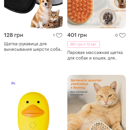
128 грн
401 грн
1
0
Щетка-рукавица для
381 грн с 12 авг.
вычесывания шерсти собак
Паровая массажная щетка
и кошек, массажная drh4
для собак и кошек, для
ухода за шерстью, бежевая