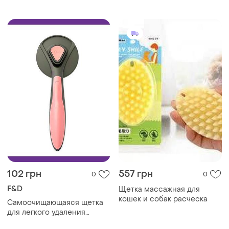
увлажнением sbc-1
102 грн
557 грн
0
0
F&D
Щетка массажная для
кошек и собак расческа
Самоочищающаяся щетка
для легкого удаления
шерсти у собак и кошек с