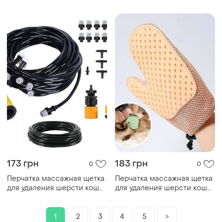
царапин xl-147
173 грн
183 грн
0
0
Перчатка массажная щетка
Перчатка массажная щетка
для удаления шерсти кошек
для удаления шерсти кошек
и собак с защитой от
и собак с защитой от
царапин xl-147
царапин xl-147
1
2
3
4
5
>