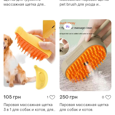
массажная щетка для
pet brush для ухода и
вычесывания кошек и
вычесывания шерсти
собак с функцией
кошек и собак
самоочистки pet brush gray
105 грн
250 грн
1
0
Паровая массажная щетка
Паровая массажная щетка
3 в 1 для собак и котов, для
для собак и котов.
ухода за шерстью + usb с