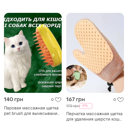
и собак с защитой от
и собак с защитой от
царапин xl-147
царапин xl-147
140 грн
167 грн
0
0
-4%
173 грн
Паровая массажная щетка
pet brush для вычесывания
Перчатка массажная щетка
шерсти собак и кошек, цвет
для удаления шерсти кошек
желтый
и собак с защитой от