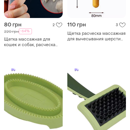
80 грн
110 грн
2
3
-64%
220 грн
Щетка расческа массажная
для вычесывания шерсти
Щетка массажная для
собак и котов.
кошек и собак, расческа
самоочищающаяся t9