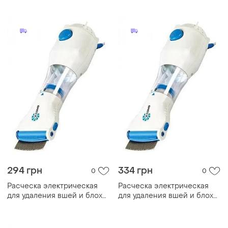
v-comb licetec гребень от
v-comb licetec гребень от
вшей с насадкой из
вшей с насадкой из
нержавеющей стали
нержавеющей стали
294 грн
334 грн
0
0
Расческа электрическая
Расческа электрическая
для удаления вшей и блох
для удаления вшей и блох
v-comb licetec (tm-38)
v-comb licetec (tm-38)
market 47754386