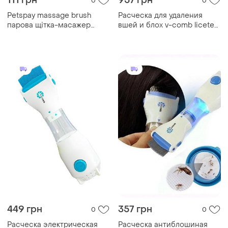
111 грн
957 грн
0
0
Petspay massage brush
Расческа для удаления
парова щітка-масажер
вшей и блох v-comb licetec
спрей 3в1 салатово-
электрическая (white) |
помаранчева
расческа от блох
449 грн
357 грн
0
0
Расческа электрическая
Расческа антиблошиная