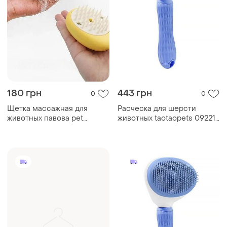
180 грн
443 грн
0
0
Щетка массажная для
Расческа для шерсти
животных павова pet
животных taotaopets 092211
comband924
blue ku-22