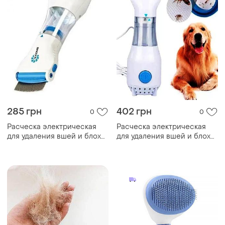
285 грн
402 грн
0
0
Расческа электрическая
Расческа электрическая
для удаления вшей и блох
для удаления вшей и блох
v-comb licetec (tm-38)
v-comb licetec с вытяжкой
электро гребень от
паразитов белый