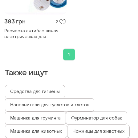
383 грн
2
Расческа антиблошиная
электрическая для
удаления вшей, блох и гнид
v-comb licetec гребень от
вшей с насадкой
1
Также ищут
Средства для гигиены
Наполнители для туалетов и клеток
Машинка для груминга
Фурминатор для собак
Машинка для животных
Ножницы для животных