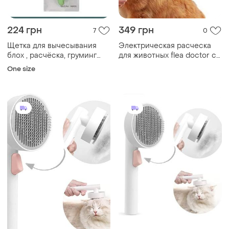
224 грн
349 грн
7
0
Щетка для вычесывания
Электрическая расческа
блох , расчёска, груминг
для животных flea doctor с
для кошек , собак
функцией уничтожения
One size
блох top shop ua_