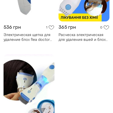
536 грн
365 грн
1
0
Электрическая щетка для
Расческа электрическая
удаление блох flea doctor
для удаления вшей и блох
blue
v-comb licetec для
животных