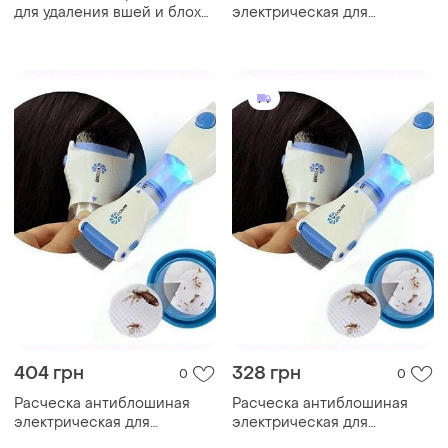
для удаления вшей и блох
электрическая для
v-comb licetec бело-
удаления вшей, блох и гнид
голубой top shop ua_
v-comb licetec гребень от
вшей с насадкой из
нержавеющей стали
404 грн
328 грн
0
0
Расческа антиблошиная
Расческа антиблошиная
электрическая для
электрическая для
удаления вшей, блох и гнид
удаления вшей, блох и гнид