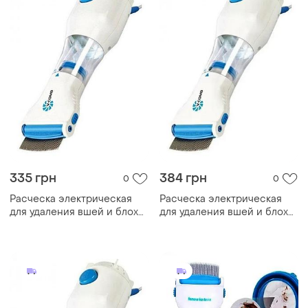
335 грн
384 грн
0
0
Расческа электрическая
Расческа электрическая
для удаления вшей и блох
для удаления вшей и блох
v-comb licetec (tm-38)
v-comb licetec (tm-38) top
shop ua_