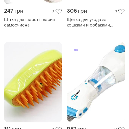
247 грн
305 грн
0
1
Щітка для шерсті тварин
Щетка для ухода за
самоочисна
кошками и собаками,
самоочищающаяся
пуходерка baytion