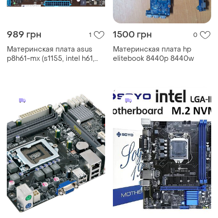
989 грн
1500 грн
1
0
Материнская плата asus
Материнская плата hp
p8h61-mx (s1155, intel h61,
elitebook 8440p 8440w
pci-ex16)