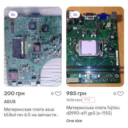
200 грн
985 грн
0
0
-9%
1076 грн
ASUS
Материнська плата fujitsu
Материнская плата asus
d2990-a11 gs5 (s-1155)
k53sd rev 6.0 на запчасти
донора
One size