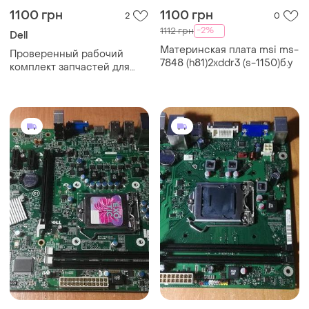
1100 грн
1100 грн
2
0
-2%
1112 грн
Dell
Материнская плата msi ms-
Проверенный рабочий
7848 (h81)2xddr3 (s-1150)б.у
комплект запчастей для
ноутбука dell latitude e6420.