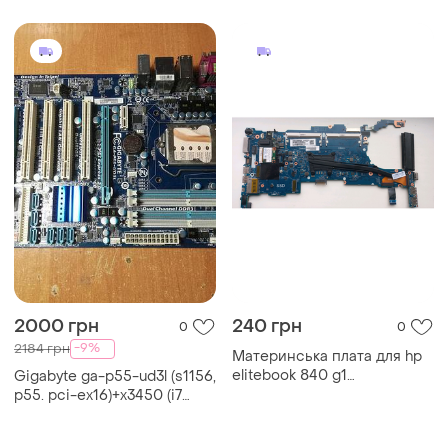
2000 грн
240 грн
0
0
-9%
2184 грн
Материнська плата для hp
elitebook 840 g1
Gigabyte ga-p55-ud3l (s1156,
6050a2560201-mb-a03 i5-
p55. pci-ex16)+x3450 (i7
860)