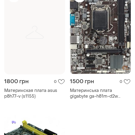
1800 грн
1500 грн
0
0
Материнская плата asus
Материнська плата
p8h77-v (s1155)
gigabyte ga-h81m-d2w
(s1150)