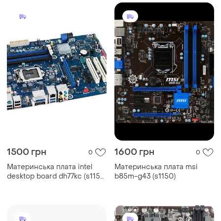
1500 грн
1600 грн
0
0
Материнська плата intel
Материнська плата msi
desktop board dh77kc (s1155
b85m-g43 (s1150)
• 4xddr3)