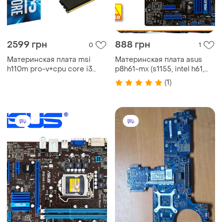
2599 грн
888 грн
0
1
Материнская плата msi
Материнская плата asus
h110m pro-v+cpu core i3
p8h61-mx (s1155, intel h61,
6100+8gb+ssd
pci-ex16) хар
(1)