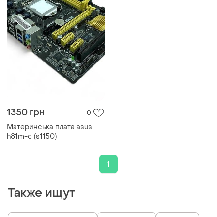
1350 грн
0
Материнська плата asus
h81m-c (s1150)
1
Также ищут