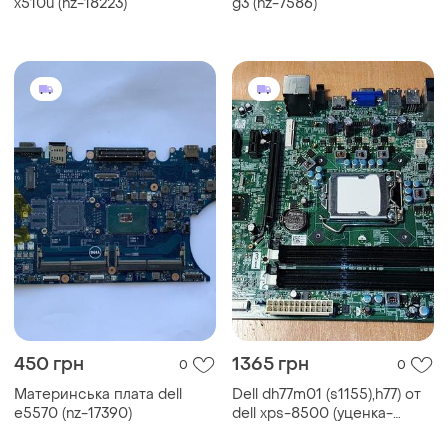
x510u (nz-18223)
g3 (nz-7586)
450 грн
1365 грн
0
0
Материнська плата dell
Dell dh77m01 (s1155),h77) от
e5570 (nz-17390)
dell xps-8500 (уценка-
читать)