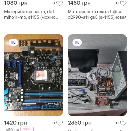
1030 грн
1450 грн
0
0
Материнская плата, dell
Материнська плата fujitsu
mih61r-mb, s1155 (можно
d2990-a11 gs5 (s-1155)новая
под майнинг)
1420 грн
2350 грн
0
0
-14%
1650 грн