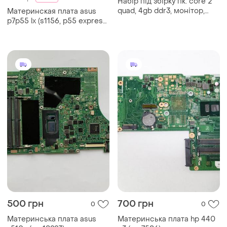
Набір під збірку пк: core 2
quad, 4gb ddr3, монітор,
Материнская плата asus
миша g300
p7p55 lx (s1156, p55 express,
pci-ex16) (уценка-читать
текст)
500 грн
700 грн
0
0
Материнська плата asus
Материнська плата hp 440