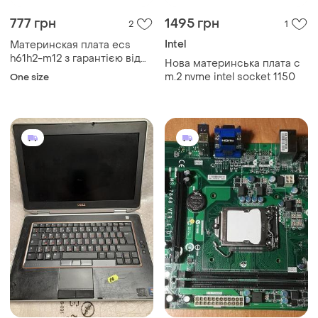
777 грн
1495 грн
2
1
Intel
Материнская плата ecs
h61h2-m12 з гарантією від
Нова материнська плата с
магазину
m.2 nvme intel socket 1150
One size