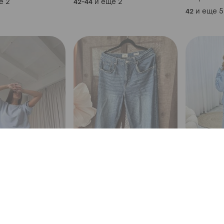
е
2
и еще
2
42-44
и еще
5
42
450 грн
1150 грн
1
1
S&A Laboratory
ортивный с
Костюм сп
плащевки
Джинси палаццо