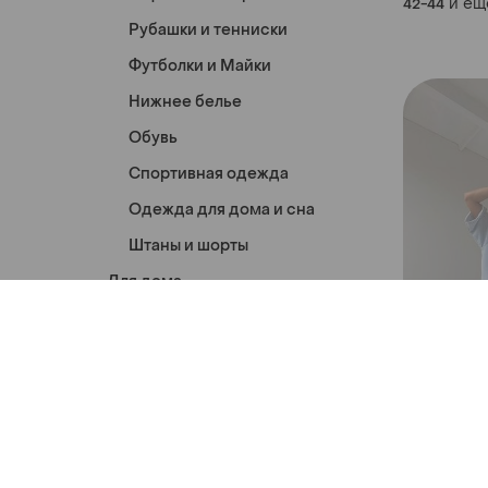
и ещ
42-44
Рубашки и тенниски
Футболки и Майки
Нижнее белье
Обувь
Спортивная одежда
Одежда для дома и сна
Штаны и шорты
Для дома
Декор и дизайн
Красота и здоровье
Декоративная косметика
700 грн
Косметика для волос
Костюм сп
Аксессуары
шортами