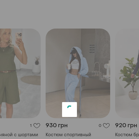
930 грн
920 грн
1
0
няной с шортами
Костюм спортивный
Костюм б