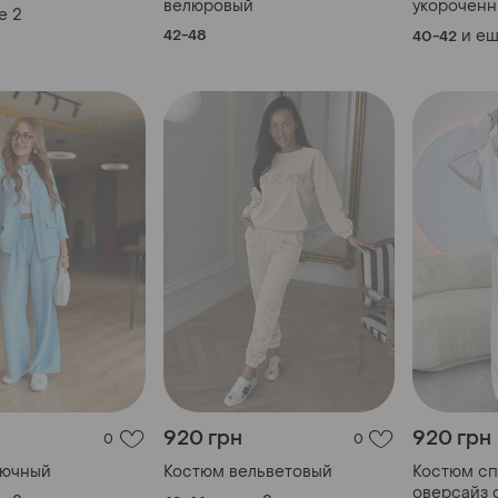
велюровый
укорочен
е
2
42-48
и е
40-42
920 грн
920 грн
0
0
рючный
Костюм вельветовый
Костюм с
оверсайз 