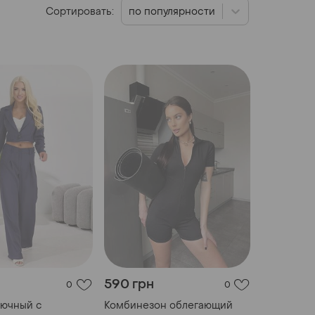
Сортировать:
по популярности
590 грн
0
0
рючный с
Комбинезон облегающий