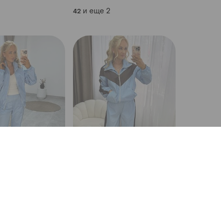
и еще
2
42
1350 грн
0
0
ортивный из
Костюм из плащевки
и еще
2
42-44