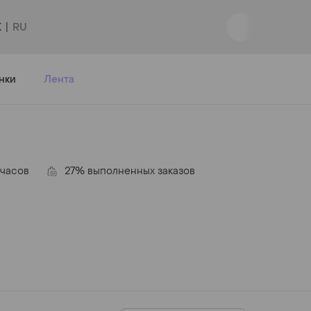
K
Вход
|
Регистрация
нки
Лента
 часов
27% выполненных заказов