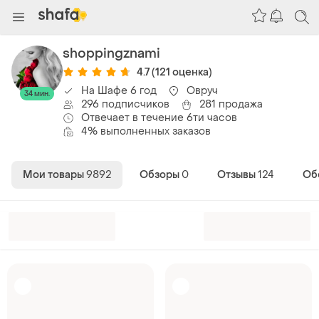
shoppingznami
4.7
(121 оценка)
На Шафе 6 год
Овруч
34 мин.
296 подписчиков
281 продажа
Отвечает в течение 6ти часов
4% выполненных заказов
Мои товары
9892
Обзоры
0
Отзывы
124
Об