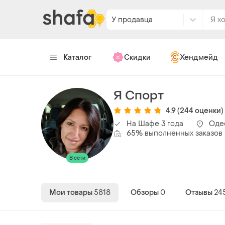
У продавца
Каталог
Скидки
Хендмейд
Я Спорт
4.9
(244 оценки)
На Шафе 3 года
Оде
65% выполненных заказов
В сети
Мои товары
5818
Обзоры
0
Отзывы
24