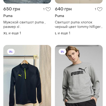
650 грн
640 грн
1
1
Puma
Puma
Мужской свитшот puma ,
Свитшот puma хлопок
размер xl .
черный цвет tommy hilfiger
reebok umbro kappa
и еще
1
и еще
1
XL
L