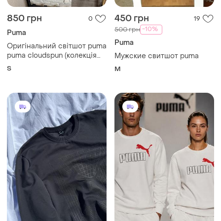
850 грн
450 грн
0
19
-10%
500 грн
Puma
Puma
Оригінальний світшот puma
puma cloudspun (колекція
Мужские свитшот puma
arnold palmer) s
S
M