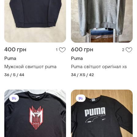
400 грн
600 грн
1
2
Puma
Puma
Мужской свитшот puma
Puma світшот оригінал xs
36 / S / 44
34 / XS / 42