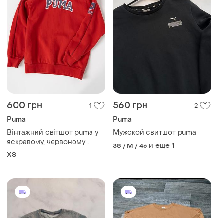
600 грн
560 грн
1
2
Puma
Puma
Вінтажний світшот puma у
Мужской свитшот puma
яскравому, червоному
и еще
1
38 / M / 46
кольорі — стильна та
XS
універсальна річ у
спортивному стилі.
класичний крій з круглою
горловиною (