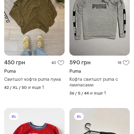
450 грн
590 грн
40
18
Puma
Puma
Свитшот кофта puma пума
Кофта свитшот puma с
лампасами
и еще
1
42 / XL / 50
и еще
1
36 / S / 44