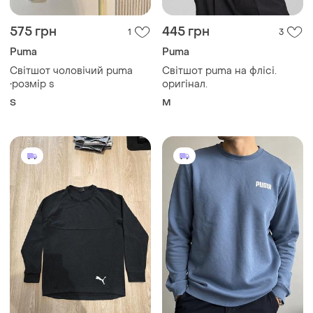
575 грн
445 грн
1
3
Puma
Puma
Світшот чоловічий puma
Світшот puma на флісі.
•розмір s
оригінал.
S
M