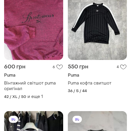
600 грн
550 грн
6
4
Puma
Puma
Вінтажний світшот puma
Puma кофта свитшот
оригінал
36 / S / 44
и еще
1
42 / XL / 50