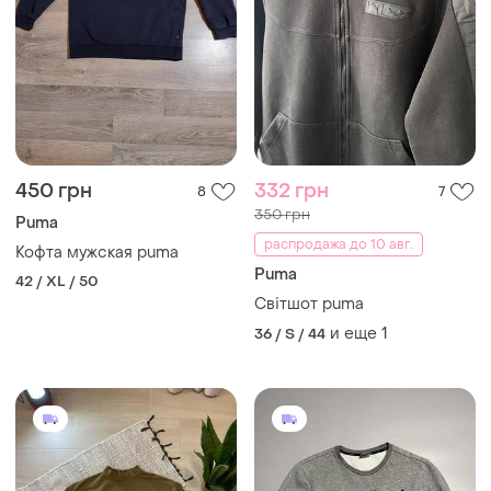
450 грн
332 грн
8
7
350 грн
Puma
распродажа до 10 авг.
Кофта мужская puma
Puma
42 / XL / 50
Світшот puma
и еще
1
36 / S / 44