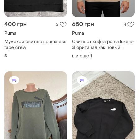
400 грн
650 грн
5
4
Puma
Puma
Мужской свитшот puma ess
Свитшот кофта puma luxe s-
tape crew
xl оригинал как новый
оверсайз унисекс
S
и еще
1
L