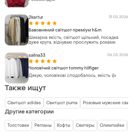
2kartur
31.05.2026
Бавовняний світшот преміум h&m
Шикарна якість, світшот щільний, посадка
дуже крута, відчуваю прослужить роками.
salina33
06.05.2026
Чоловічий світшот tommy hilfiger
Дякую, чоловікові сподобалось, якість 👍
Также ищут
Свитшот adidas
Свитшот puma
Розовые мужские свит
Другие категории
Толстовки
Регланы
Кофты
Свитеры
Олимпийки
Г