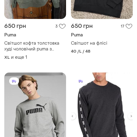
650 грн
650 грн
3
17
Puma
Puma
Світшот кофта толстовка
Світшот на флісі
худі чоловічий puma з
40 /L / 48
німеччини
и еще
1
XL