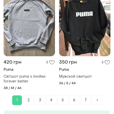
420 грн
350 грн
3
3
Puma
Puma
Світшот puma з лінійки
Мужской свитшот
forever better
36 / S / 44
38 / M / 46
1
2
3
4
5
6
7
>