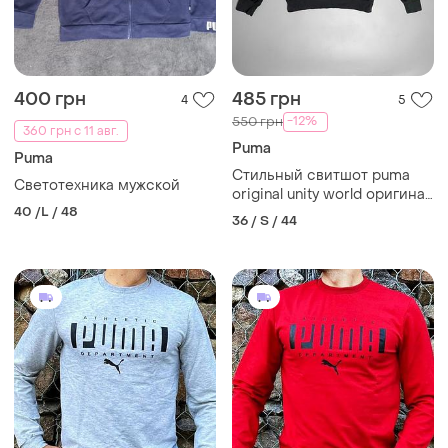
400 грн
485 грн
4
5
-12%
550 грн
360 грн с 11 авг.
Puma
Puma
Стильный свитшот puma
Светотехника мужской
original unity world оригинал
40 /L / 48
original sweatshirt casual
36 / S / 44