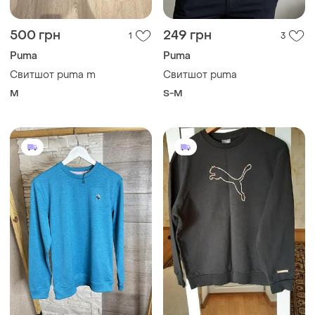
500 грн
249 грн
1
3
Puma
Puma
Свитшот puma m
Свитшот puma
M
S-M