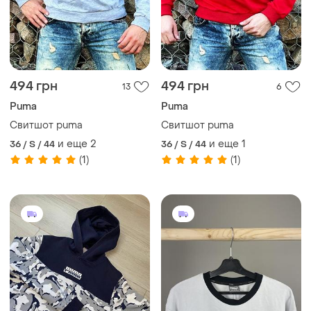
494 грн
494 грн
13
6
Puma
Puma
Свитшот puma
Свитшот puma
и еще
2
и еще
1
36 / S / 44
36 / S / 44
(1)
(1)