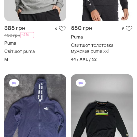
385 грн
550 грн
6
9
-4%
400 грн
Puma
Puma
Свитшот толстовка
мужская puma xxl
Світшот puma
44 / XXL / 52
M