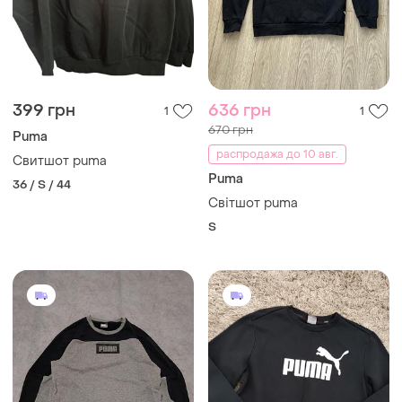
399 грн
636 грн
1
1
670 грн
Puma
распродажа до 10 авг.
Свитшот puma
Puma
36 / S / 44
Світшот puma
S