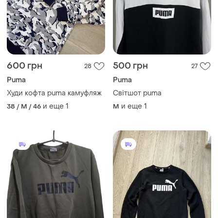
600 грн
500 грн
28
27
Puma
Puma
Худи кофта puma камуфляж
Світшот puma
и еще
1
и еще
1
38 / M / 46
M