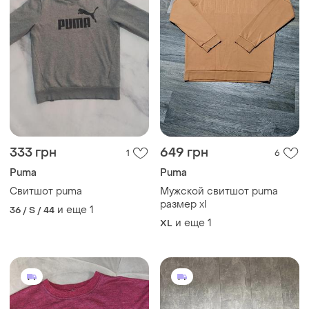
333 грн
649 грн
1
6
Puma
Puma
Свитшот puma
Мужской свитшот puma
размер xl
и еще
1
36 / S / 44
и еще
1
XL