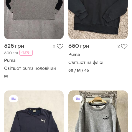
525 грн
650 грн
0
2
-13%
600 грн
Puma
Puma
Світшот на флісі
Світшот puma чоловічий
38 / M / 46
M