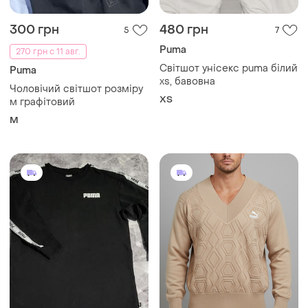
300 грн
480 грн
5
7
Puma
270 грн с 11 авг.
Світшот унісекс puma білий
Puma
xs, бавовна
Чоловічий світшот розміру
XS
м графітовий
M