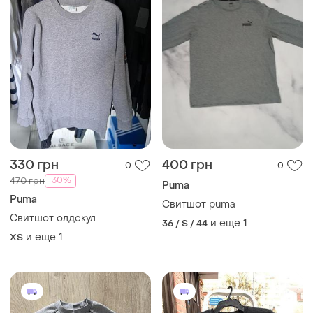
330 грн
400 грн
0
0
-30%
470 грн
Puma
Puma
Свитшот puma
Свитшот олдскул
и еще
1
36 / S / 44
и еще
1
XS