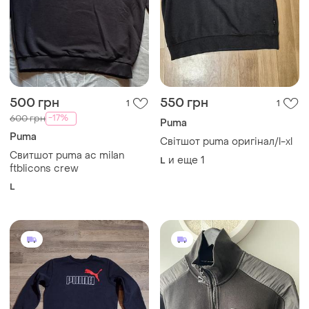
500 грн
550 грн
1
1
-17%
600 грн
Puma
Puma
Свiтшот puma оригiнал/l-xl
Свитшот puma ac milan
и еще
1
L
ftblicons crew
L