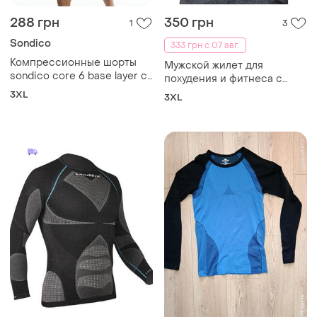
288 грн
350 грн
1
3
Sondico
333 грн с 07 авг.
Компрессионные шорты
Мужской жилет для
sondico core 6 base layer с
похудения и фитнеса с
эластичным поясом и
эффектом сауны и
3XL
3XL
фирменным логотипом роз.
утягивающим корсетом,
3xl
размер 3xl