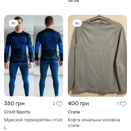
54-56
350 грн
400 грн
2
1
Crivit Sports
Crane
Мужской термореглан crivit
Кофта зональна чоловіча
crane
L