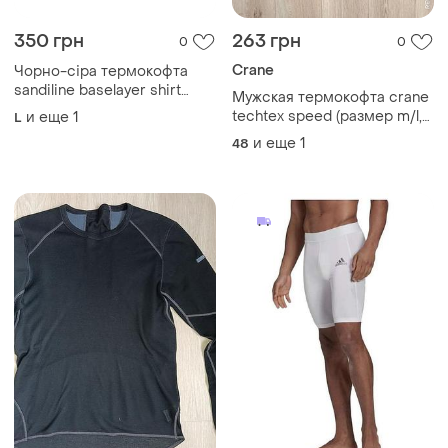
350 грн
263 грн
0
0
Crane
Чорно-сіра термокофта
sandiline baselayer shirt
Мужская термокофта crane
matrix має ергономічний
techtex speed (размер m/l,
и еще
1
L
дизайн із синіми
48/50)
и еще
1
48
акцентами.