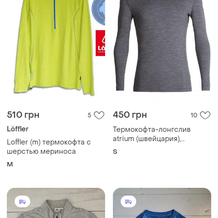
510 грн
450 грн
5
10
Löffler
Термокофта-лонгслив
atrium (швейцария),
Loffler (m) термокофта с
мериносовая шерсть,
шерстью мериноса
S
серый меланж, унисекс, s
M