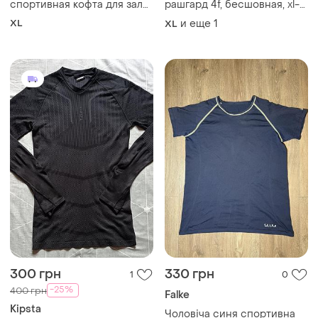
спортивная кофта для зала
рашгард 4f, бесшовная, xl-
оригинал бордовая
xxl, черная
XL
и еще
1
XL
300 грн
330 грн
1
0
-25%
400 грн
Falke
Kipsta
Чоловіча синя спортивна