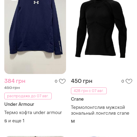
384 грн
450 грн
0
0
450 грн
428 грн с 07 авг.
распродажа до 07 авг.
Crane
Under Armour
Термолонгслив мужской
Термо кофта under armour
зональный лонгслив crane
и еще
1
S
M