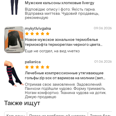
Мужские кальсоны хлопковые livergy
Відповідає опису і фото. Якість гарна.
Відправка миттєва. Чудовий продавець,
рекомендую
mykytlvivgalna
09.06.2026
Новое мужское зональное термобелье
термокофта термореглан черного цвета
размер xl crivit
Еще не оотдел, на вид ччетко
palianica
01.06.2026
Лечебные компрессионные утягивающие
гольфы zip sox от варикоза на молнии (зип
сокс) s/m черные
Отримав своє замовлення. Задоволений.
Панчохи підійшли чудово. Форму тримають.
Ногам комфортно. Тканина чудова на дотик.
Дякую продавцю
Также ищут