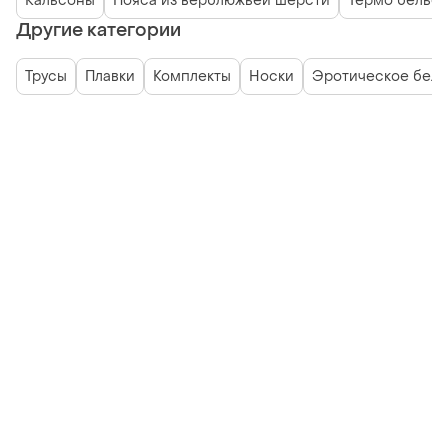
Кальсоны
Пояса из верблюжьей шерсти
Термо белье 
Другие категории
Трусы
Плавки
Комплекты
Носки
Эротическое бель