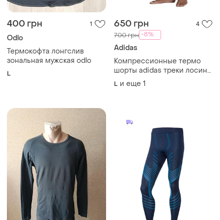
400 грн
650 грн
1
4
-8%
700 грн
Odlo
Adidas
Термокофта лонгслив
зональная мужская odlo
Компрессионные термо
шорты adidas треки лосины
L
спортивные беговые nike
и еще
1
L
pro тайтсы для спорта зала
бега тренировок
велосипедки футбольные
under armour