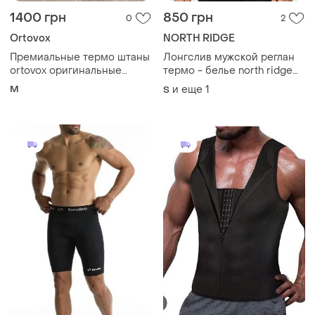
1400 грн
850 грн
0
2
Ortovox
NORTH RIDGE
Премиальные термо штаны
Лонгслив мужской реглан
ortovox оригинальные
термо - белье north ridge
бриджи шерсть мериноса
футболка длинный рукав из
M
и еще
1
S
теплые подштанники
мериносовой шерсти