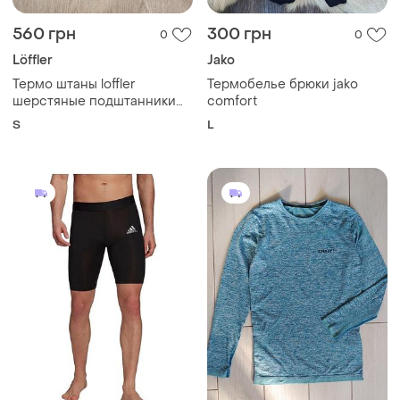
560 грн
300 грн
0
0
Löffler
Jako
Термо штаны loffler
Термобелье брюки jako
шерстяные подштанники
comfort
теплые поддевка
S
L