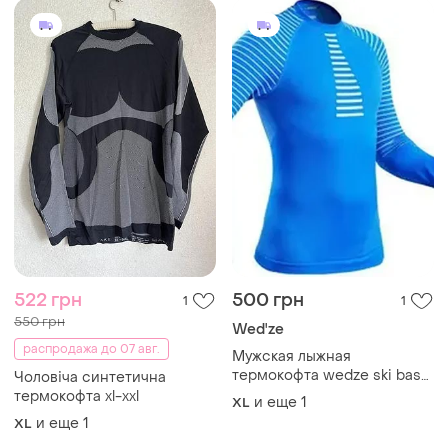
522 грн
500 грн
1
1
550 грн
Wed'ze
распродажа до 07 авг.
Мужская лыжная
термокофта wedze ski base
Чоловіча синтетична
layer top 900 (x-warm) от
термокофта xl-xxl
и еще
1
XL
бренда decathlon.
и еще
1
XL