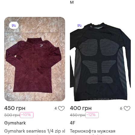
M
450 грн
400 грн
4
6
-10%
-12%
500 грн
450 грн
Gymshark
4F
Gymshark seamless 1/4 zip xl
Термокофта мужская