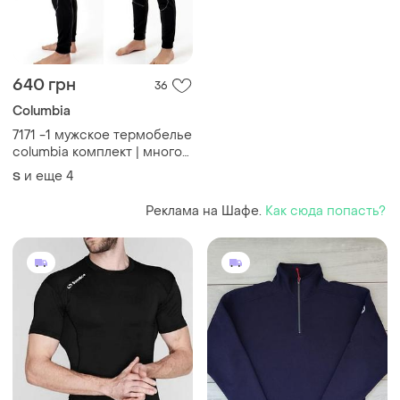
640 грн
36
Columbia
7171 -1 мужское термобелье
columbia комплект | много
размеров s-xxl | тепла +
и еще
4
S
влагоотводящая | для зимы
и активного отдыха
Реклама на Шафе.
Как сюда попасть?