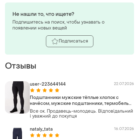
Не нашли то, что ищете?
Подпишитесь на поиск, чтобы узнавать о
появлении новых вещей
Подписаться
Отзывы
user-223644144
22.07.2026
Подштанники мужские тёплые хлопок с
начёсом, мужские подштанники, термобелье
кальсони гамаши байка, термо подштанники
Все ок. Продавець-молодець. Відповідальний
на байке
і уважний до покупця
nataly_tata
16.07.2026