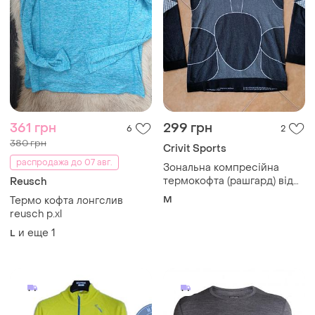
361 грн
299 грн
6
2
380 грн
Crivit Sports
распродажа до 07 авг.
Зональна компресійна
термокофта (рашгард) від
Reusch
німецького бренду crivit
M
Термо кофта лонгслив
sports.
reusch p.xl
и еще
1
L