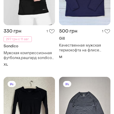
330 грн
500 грн
1
1
Gill
297 грн с 11 авг.
Качественная мужская
Sondico
термокофта на флисе
Мужская компрессионная
кофта для яхтинга
M
футболка,рашгард sondico
британского бренда
core base, размер
XL
xl,термолонгслив