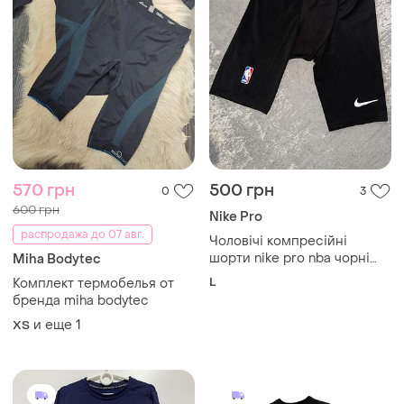
570 грн
500 грн
0
3
600 грн
Nike Pro
распродажа до 07 авг.
Чоловічі компресійні
шорти nike pro nba чорні
Miha Bodytec
тайтси l
L
Комплект термобелья от
бренда miha bodytec
и еще
1
XS