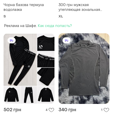
Чорна базова термуха
300 грн мужская
водолазка
утепляющая зональная
термокофтина kingcraft
S
XL
размер xl
Реклама на Шафе.
Как сюда попасть?
502 грн
340 грн
4
1