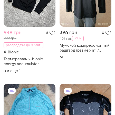
949 грн
396 грн
5
0
999 грн
-21%
496 грн
распродажа до 07 авг.
Мужской компрессионный
рашгард (размер m) /
X-Bionic
спортивная кофта
M
Термореглан x-bionic
energy accumulator
и еще
1
S