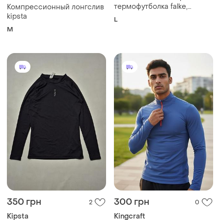
термофутболка falke,
Компрессионный лонгслив
розмір l
kipsta
L
M
350 грн
300 грн
2
0
Kipsta
Kingcraft