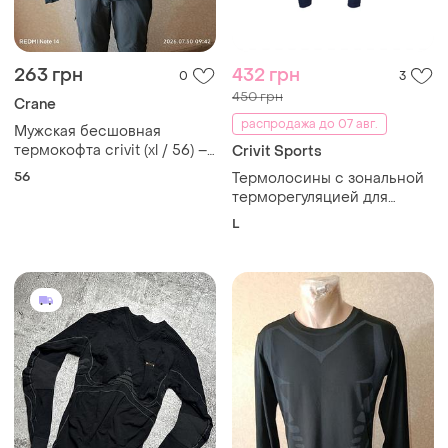
263 грн
432 грн
0
3
450 грн
Crane
распродажа до 07 авг.
Мужская бесшовная
термокофта crivit (xl / 56) –
Crivit Sports
отличное качество
56
Термолосины с зональной
терморегуляцией для
мужчин crivit темно-синий
L