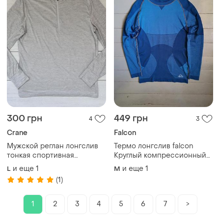
300 грн
449 грн
4
3
Crane
Falcon
Мужской реглан лонгслив
Термо лонгслив falcon
тонкая спортивная
Круглый компрессионный
термокофта
salomon endura
и еще
1
и еще
1
L
M
(1)
1
2
3
4
5
6
7
>