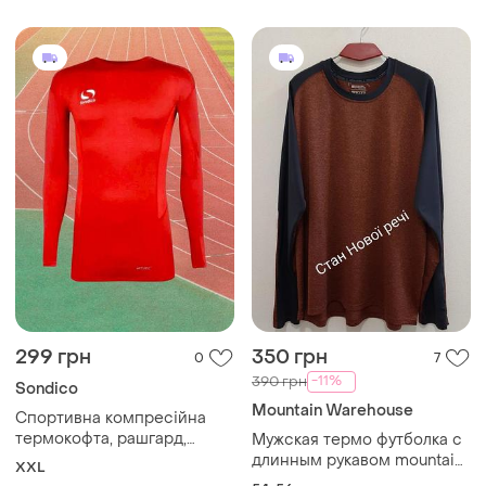
299 грн
350 грн
0
7
-11%
390 грн
Sondico
Mountain Warehouse
Спортивна компресійна
термокофта, рашгард,
Мужская термо футболка с
лонгслив, термобілизна.
длинным рукавом mountain
XXL
warehouse, р. 54-56