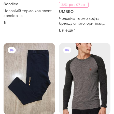
Sondico
323 грн с 07 авг.
Чоловічій термо комплект
UMBRO
sondico , s
Чоловіча термо кофта
S
бренду umbro, оригінал,
розмір l
и еще
1
L