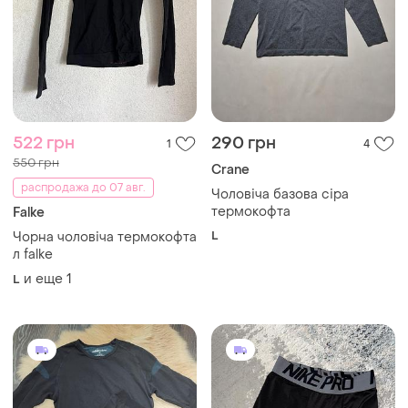
522 грн
290 грн
1
4
550 грн
Crane
распродажа до 07 авг.
Чоловіча базова сіра
термокофта
Falke
L
Чорна чоловіча термокофта
л falke
и еще
1
L