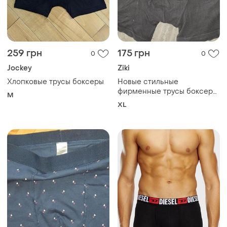
259 грн
175 грн
0
0
Jockey
Ziki
Хлопковые трусы боксеры
Новые стильные
фирменные трусы боксеры
M
ziki.хл
XL