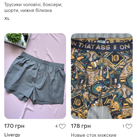
Трусики чоловічі, боксери,
шорти, нижня білизна
XL
170 грн
178 грн
4
1
Livergy
Новые сток мужские