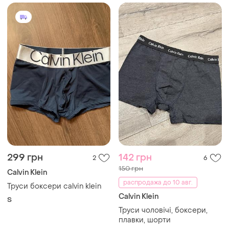
299 грн
142 грн
2
6
150 грн
Calvin Klein
распродажа до 10 авг.
Труси боксери calvin klein
Calvin Klein
S
Труси чоловічі, боксери,
плавки, шорти