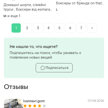
боксеры от бренда on that
Домашні шорти, сімейні
ass выполнены в дизайне
труси , боксери від esmara
L
"decade" с ярким принтом
men
и еще
1
M
попугаев и шахматных
фигур.л
1
2
3
4
5
6
7
>
Не нашли то, что ищете?
Подпишитесь на поиск, чтобы узнавать о
появлении новых вещей
Подписаться
Отзывы
ivannavi.gom
07.08.2026