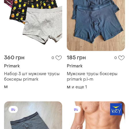
360 грн
185 грн
0
0
Primark
Primark
Набор 3 шт мужские трусы
Мужские трусы боксеры
боксеры primark
primark р.l-m
M
и еще
1
M