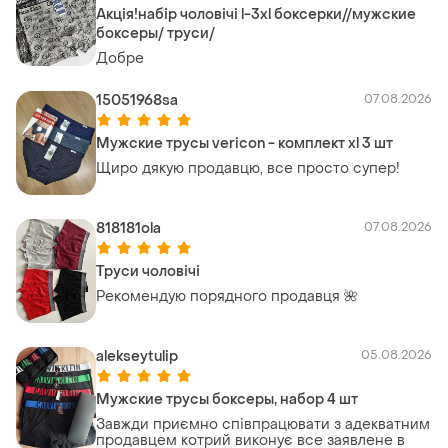
Акція!набір чоловічі l-3xl боксерки//мужские
боксеры/ труси/
Добре
15051968sa
07.08.2026
Мужские трусы vericon - комплект xl 3 шт
Щиро дякую продавцю, все просто супер!
818181ola
07.08.2026
Труси чоловічі
Рекомендую порядного продавця 🌺
alekseytulip
05.08.2026
Мужские трусы боксеры, набор 4 шт
Завжди приємно співпрацювати з адекватним
продавцем котрий виконує все заявлене в