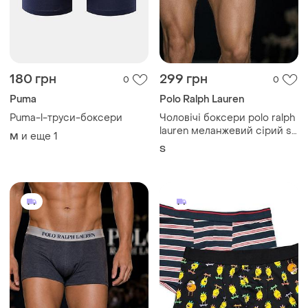
180 грн
299 грн
0
0
Puma
Polo Ralph Lauren
Puma-l-труси-боксери
Чоловічі боксери polo ralph
lauren меланжевий сірий s
и еще
1
M
бавовна
S