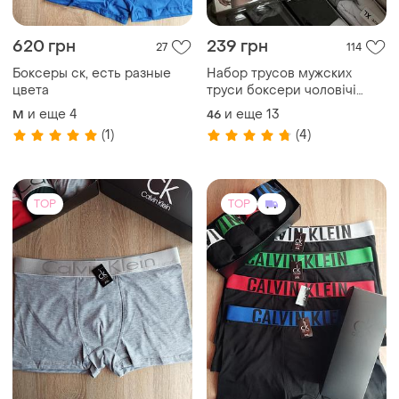
620 грн
239 грн
27
114
Боксеры ск, есть разные
Набор трусов мужских
цвета
труси боксери чоловічі
кельвін кляйн calvin klein
и еще
4
и еще
13
M
46
плавки чолові чорні
(1)
(4)
TOP
TOP