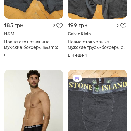
185 грн
199 грн
2
2
H&M
Calvin Klein
Новые сток стильные
Новые сток черные
мужские боксеры h&amp;m
мужские трусы-боксеры от
черного цвета с
бренда calvin klein с
L
и еще
1
L
эластичным поясом.л
фирменной широкой
эластичной резинкой.л-хл