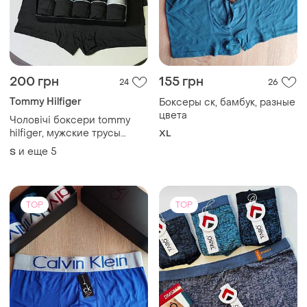
200 грн
155 грн
24
26
Tommy Hilfiger
Боксеры ск, бамбук, разные
цвета
Чоловічі боксери tommy
hilfiger, мужские трусы
XL
tommy hilfiger
и еще
5
S
TOP
TOP