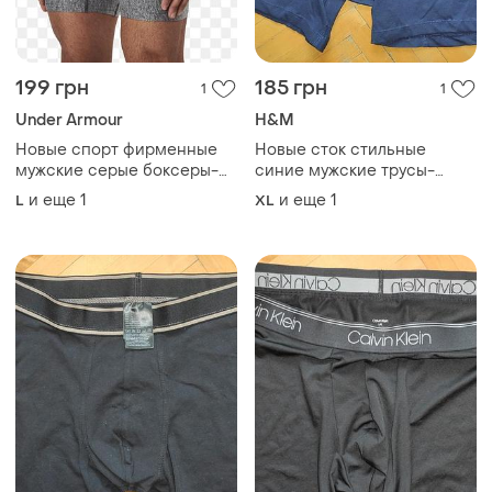
199 грн
185 грн
1
1
Under Armour
H&M
Новые спорт фирменные
Новые сток стильные
мужские серые боксеры-
синие мужские трусы-
боксеры under armour с
боксеры имеют широкую
и еще
1
и еще
1
L
XL
красным брендированным
эластичную резинку бренд
поясом.л-хл
h&amp;м.хл-xxl