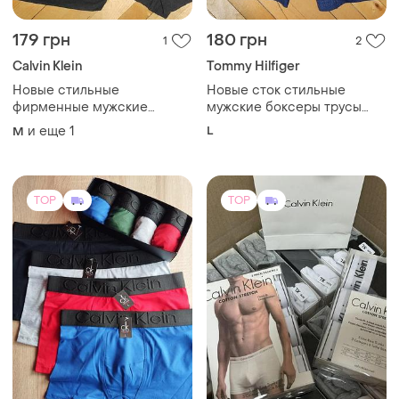
179 грн
180 грн
1
2
Calvin Klein
Tommy Hilfiger
Новые стильные
Новые сток стильные
фирменные мужские
мужские боксеры трусы
боксеры-шорты черного
выполнены брендом tommy
и еще
1
L
M
цвета от calvin klein
hilfiger и отличаются
underwear.м
эластичным поясом с
фирменным логотипом.л
TOP
TOP