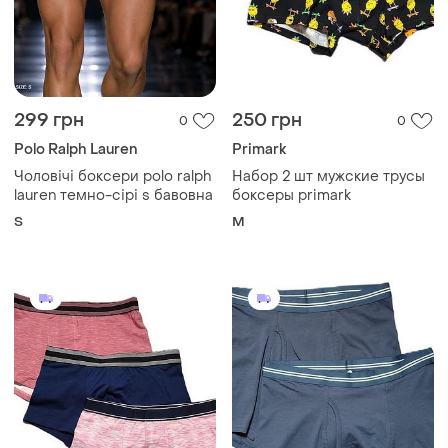
299 грн
250 грн
0
0
Polo Ralph Lauren
Primark
Чоловічі боксери polo ralph
Набор 2 шт мужские трусы
lauren темно-сірі s бавовна
боксеры primark
S
M