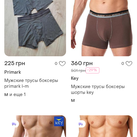
225 грн
360 грн
0
0
-29%
501 грн
Primark
Key
Мужскиe трусы боксеры
primark l-m
Мужские трусы боксеры
шорты key
и еще
1
M
M