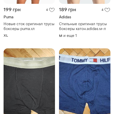
199 грн
189 грн
4
4
Puma
Adidas
Новые сток оригинал трусы
Стильные оригинал трусы
боксеры puma.хл
боксеры катон.adidas.м-л
XL
и еще
1
M