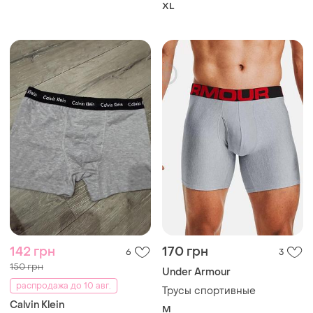
XL
142 грн
170 грн
6
3
150 грн
Under Armour
распродажа до 10 авг.
Трусы спортивные
Calvin Klein
M