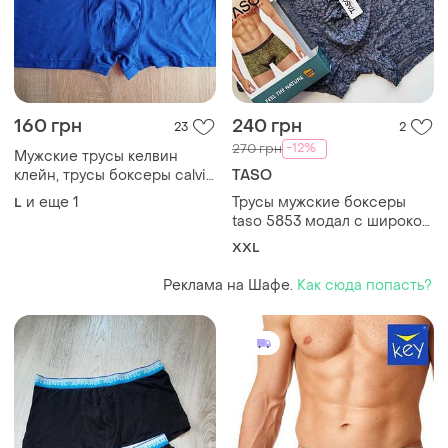
160 грн
240 грн
23
2
-12%
270 грн
Мужские трусы келвин
клейн, трусы боксеры calvin
TASO
klein, мужские боксеры
и еще
1
Трусы мужские боксеры
L
taso 5853 модал с широкой
резинкой. размер 2xl
XXL
Реклама на Шафе.
Как сюда попасть?