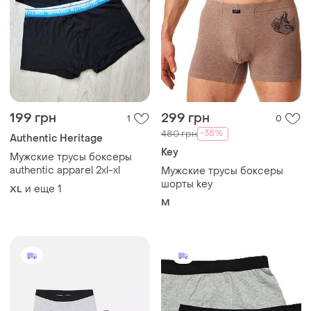
199 грн
299 грн
1
0
-38%
480 грн
Authentic Heritage
Key
Мужские трусы боксеры
authentic apparel 2xl-xl
Мужские трусы боксеры
шорты key
и еще
1
XL
M