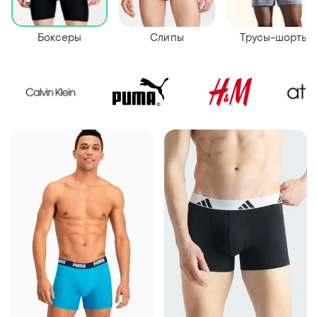
Боксеры
Cлипы
Трусы-шорты