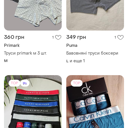
360 грн
349 грн
1
1
Primark
Puma
Труси primark м 3 шт.
Бавовняні труси боксери
M
и еще
1
L
TOP
TOP