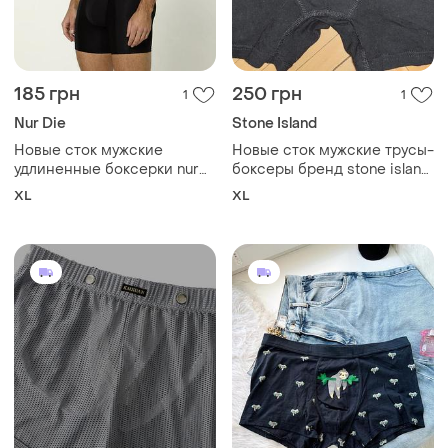
185 грн
250 грн
1
1
Nur Die
Stone Island
Новые сток мужские
Новые сток мужские трусы-
удлиненные боксерки nur
боксеры бренд stone island,
die cotton active черного
хл
XL
XL
цвета с эластичным
поясом.хл