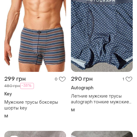
299 грн
290 грн
0
1
-38%
480 грн
Autograph
Key
Летние мужские трусы
autograph тонкие мужские
Мужские трусы боксеры
трусы autograph мужские
шорты key
M
боксеры на лето
M