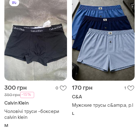
300 грн
170 грн
0
1
-15%
350 грн
C&A
Calvin Klein
Мужские трусы c&amp;a, р.l
Чоловічі труси -боксери
L
calvin klein
M