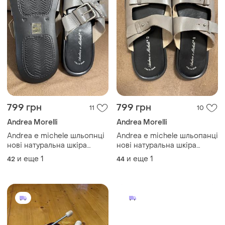
799 грн
799 грн
11
10
Andrea Morelli
Andrea Morelli
Andrea e michele шльопнці
Andrea e michele шльопанці
нові натуральна шкіра
нові натуральна шкіра
оригінал
зручні оригінал!
и еще
1
и еще
1
42
44