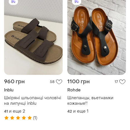
960 грн
1100 грн
58
17
Inblu
Rohde
Шкіряні шльопанці чоловічі
Шлепанцы, вьетнамки
на липучці inblu
кожаные!!
и еще
2
и еще
1
41
42
(1)