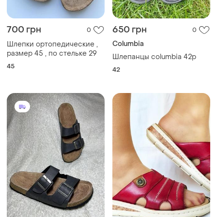
700 грн
650 грн
0
0
Columbia
Шлепки ортопедические ,
размер 45 , по стельке 29
Шлепанцы columbia 42р
45
42