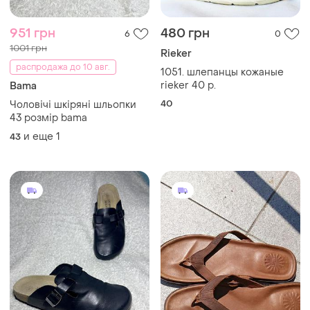
951 грн
480 грн
6
0
1001 грн
Rieker
распродажа до 10 авг.
1051. шлепанцы кожаные
rieker 40 р.
Bama
40
Чоловічі шкіряні шльопки
43 розмір bama
и еще
1
43