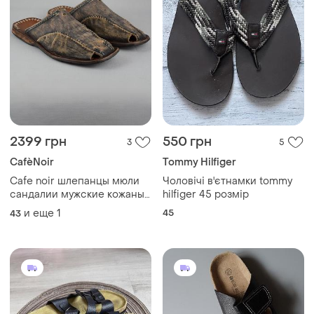
2399 грн
550 грн
3
5
CafèNoir
Tommy Hilfiger
Cafe noir шлепанцы мюли
Чоловічі в'єтнамки tommy
сандалии мужские кожаные
hilfiger 45 розмір
коричневые обувь летняя
и еще
1
45
43
италия оригинал 43 р/28 см
birkenstock pikolinos ecco