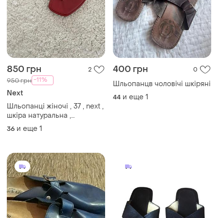
850 грн
400 грн
2
0
-11%
950 грн
Шльопанцв чоловічі шкіряні
Next
и еще
1
44
Шльопанці жіночі , 37 , next ,
шкіра натуральна ,
червоний
и еще
1
36