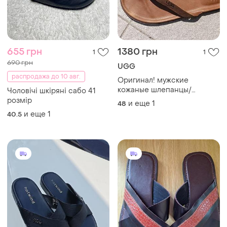
655 грн
1380 грн
1
1
690 грн
UGG
распродажа до 10 авг.
Оригинал! мужские
кожаные шлепанцы/
Чоловічі шкіряні сабо 41
вьетнамки ugg australia, р.
розмір
и еще
1
48
48.5–49 (32 см) —
и еще
1
40.5
коричневые