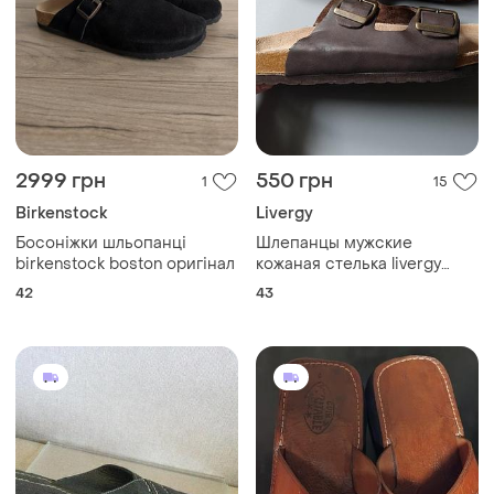
2999 грн
550 грн
1
15
Birkenstock
Livergy
Босоніжки шльопанці
Шлепанцы мужские
birkenstock boston оригінал
кожаная стелька livergy
нитевичка, р. eu 43
42
43