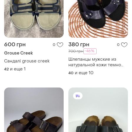
600 грн
380 грн
0
0
-46%
700 грн
Grouse Creek
Шлепанцы мужские из
Сандалі grouse creek
натуральной кожи темно
и еще
1
42
синие р. 40-45
и еще
10
40