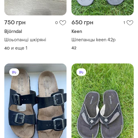
750 грн
650 грн
0
1
Björndal
Keen
Шоьопанці шкіряні
Шлепанцы keen 42р
и еще
1
42
40