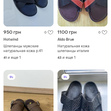
950 грн
1100 грн
0
0
Hotwind
Aldo Brue
Шлепанцы мужские
Натуральная кожа
натуральная кожа р.41
шлепанцы италия
и еще
1
и еще
1
41
43