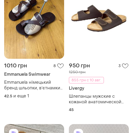
1010 грн
950 грн
8
3
1250 грн
Emmanuela Swimwear
855 грн с 10 авг.
Emmanuela німецький
бренд шльопки, вʼєтнамки
Livergy
шкіряні
и еще
1
42.5
Шлепанцы мужские с
кожаной анатомической
стелькой 45, 28,5 см livergy
45