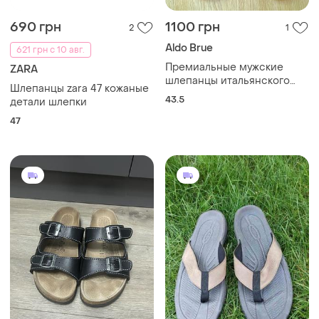
690 грн
1100 грн
2
1
Aldo Brue
621 грн с 10 авг.
Премиальные мужские
ZARA
шлепанцы итальянского
Шлепанцы zara 47 кожаные
бренда aldo brue.из гладкой
43.5
детали шлепки
темно-коричневой кожи
47