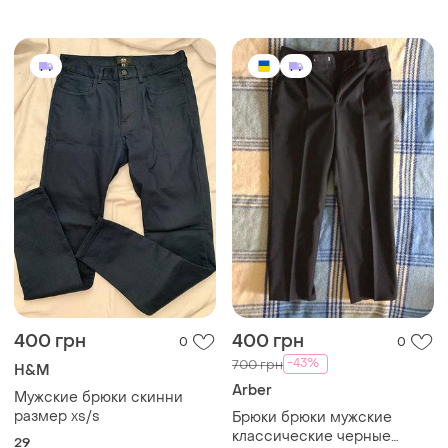
брюки зара
400 грн
400 грн
0
0
-43%
700 грн
H&M
Arber
Мужские брюки скинни
размер xs/s
Брюки брюки мужские
классические черные
29