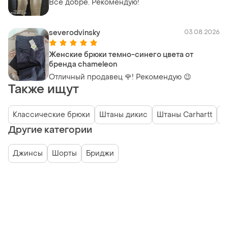
Все добре. Рекомендую!
severodvinsky
03.08.2026
Женские брюки темно-синего цвета от
бренда chameleon
Отличный продавец 🌹! Рекомендую 😉
Также ищут
Классические брюки
Штаны дикис
Штаны Carhartt
Л
Другие категории
Джинсы
Шорты
Бриджи