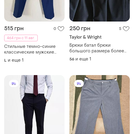
515 грн
250 грн
0
5
​Taylor & Wright
464 грн с 11 авг.
Брюки батал брюки
Стильные темно-синие
большого размера более
классические мужские
болевого размера.
брюки (размер 176-100-88 /
и еще
1
56
и еще
1
L
l-xl)