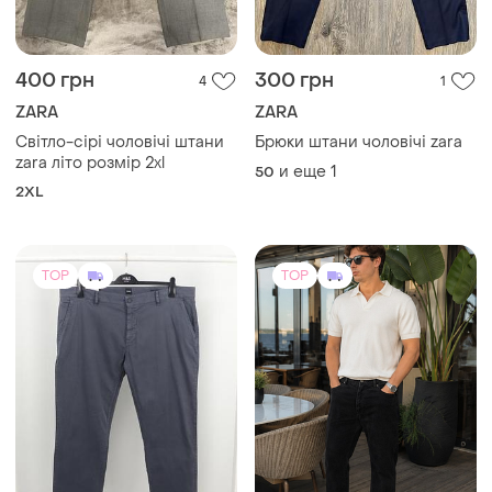
400 грн
300 грн
4
1
ZARA
ZARA
Світло-сірі чоловічі штани
Брюки штани чоловічі zara
zara літо розмір 2xl
и еще
1
50
2XL
TOP
TOP