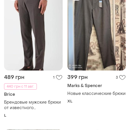
489 грн
399 грн
1
3
Marks & Spencer
440 грн с 11 авг.
Новые классические брюки
Brice
XL
Брендовые мужские брюки
от известного
французского бренда brice.
L
размер l