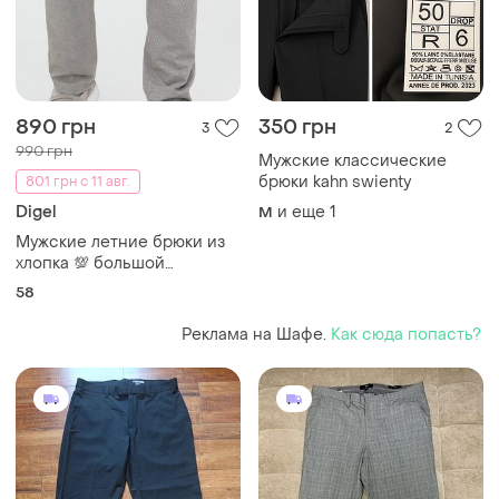
890 грн
350 грн
3
2
990 грн
Мужские классические
брюки kahn swienty
801 грн с 11 авг.
Digel
и еще
1
M
Мужские летние брюки из
хлопка 💯 большой
размер!!!👍
58
Реклама на Шафе.
Как сюда попасть?