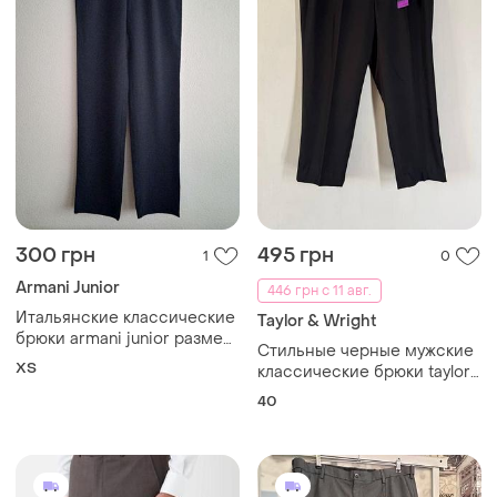
300 грн
495 грн
1
0
Armani Junior
446 грн с 11 авг.
Итальянские классические
​Taylor & Wright
брюки armani junior размер
Стильные черные мужские
xs/42 (100% шерсть)
XS
классические брюки taylor
&amp; wright regular fit
40
(размер 40s)