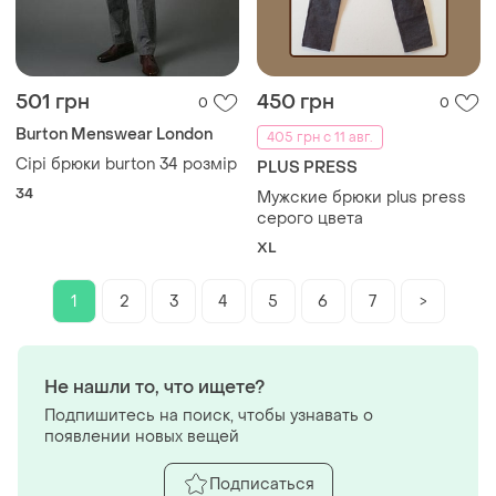
501 грн
450 грн
0
0
Burton Menswear London
405 грн с 11 авг.
Сірі брюки burton 34 розмір
PLUS PRESS
34
Мужские брюки plus press
серого цвета
XL
1
2
3
4
5
6
7
>
Не нашли то, что ищете?
Подпишитесь на поиск, чтобы узнавать о
появлении новых вещей
Подписаться