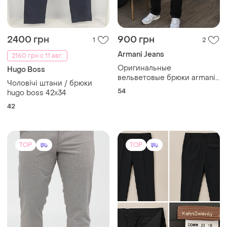
2400 грн
900 грн
1
2
Armani Jeans
2160 грн с 11 авг.
Оригинальные
Hugo Boss
вельветовые брюки armani
Чоловічі штани / брюки
jeans черные w34 l33 xl 54
54
hugo boss 42x34
прямые 98% хлопок
42
TOP
TOP