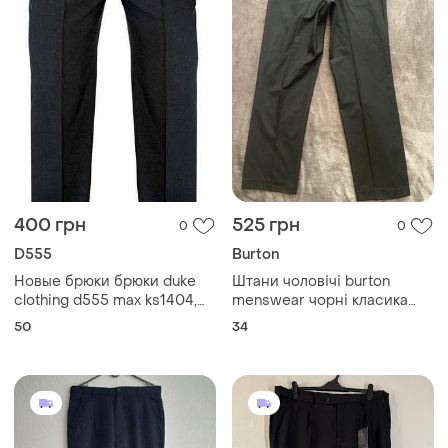
400 грн
525 грн
0
0
D555
Burton
Новые брюки брюки duke
Штани чоловічі burton
clothing d555 max ks1404,
menswear чорні класика
размер 50l
нові розмір 34
50
34