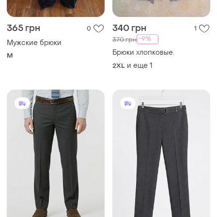
365 грн
340 грн
0
1
-9%
370 грн
Мужские брюки
Брюки хлопковые.
M
и еще
1
2XL