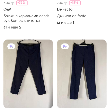
-38%
-15%
800 грн
700 грн
C&A
De Facto
Брюки с карманами canda
Джинси de facto
by c&amp;a этикетка
и еще
1
M
и еще
2
31