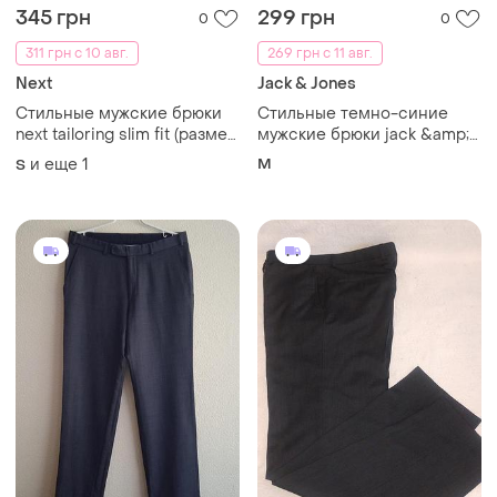
345 грн
299 грн
0
0
311 грн с 10 авг.
269 грн с 11 авг.
Next
Jack & Jones
Стильные мужские брюки
Стильные темно-синие
next tailoring slim fit (размер
мужские брюки jack &amp;
30s)
jones slim marco (размер
и еще
1
M
S
w30 / l32)