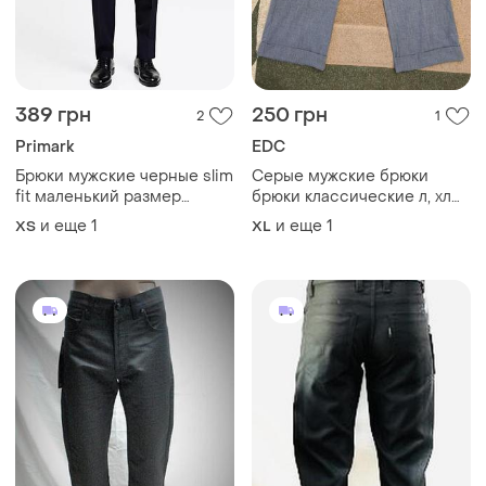
389 грн
250 грн
2
1
Primark
EDC
Брюки мужские черные slim
Серые мужские брюки
fit маленький размер
брюки классические л, хл
30/30s, штаны
размер 46,48,32, 44, хл, 2хл
и еще
1
и еще
1
XS
XL
классические для мальчика
подростка primark