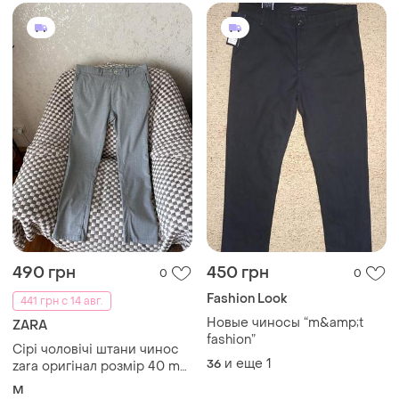
490 грн
450 грн
0
0
Fashion Look
441 грн с 14 авг.
Новые чиносы “m&amp;t
ZARA
fashion”
Сірі чоловічі штани чинос
и еще
1
36
zara оригінал розмір 40 m
бавовна класичні легкі
M