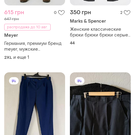
615 грн
350 грн
0
2
647 грн
Marks & Spencer
распродажа до 10 авг.
Женские классические
брюки брюки брюки серые
Meyer
новые marks &amp; spencer
44
Германия, премиум бренд
meyer, мужские
классические брюки, брюки
и еще
1
2XL
чинос томно оливкового
цвета.