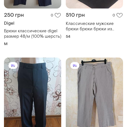
250 грн
510 грн
0
0
Digel
Классические мужские
брюки брюки брюки из
Брюки классические digel
шерстяной смеси
размер 48/м (100% шерсть)
54
графитового цвета
M