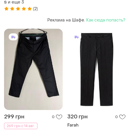
и еще
3
S
коттон
(2)
Реклама на Шафе.
Как сюда попасть?
299 грн
320 грн
0
0
Farah
269 грн с 14 авг.