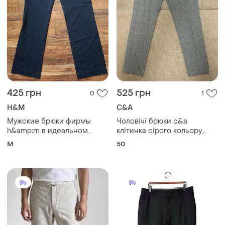
425 грн
525 грн
0
1
H&M
C&A
Мужские брюки фирмы
Чоловічі брюки c&a
h&amp;m в идеальном
клітинка сірого кольору,
состоянии
літо розмір 50
M
50