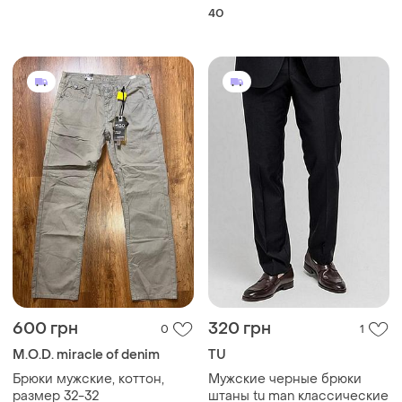
прямые gregory arber m
40
600 грн
320 грн
0
1
M.O.D. miracle of denim
TU
Брюки мужские, коттон,
Мужские черные брюки
размер 32-32
штаны tu man классические