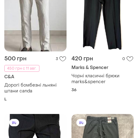
500 грн
420 грн
3
0
Marks & Spencer
450 грн с 11 авг.
Чорні класичні брюки
C&A
marks&spencer
Дорогі бомбезні льняні
36
штани canda
L