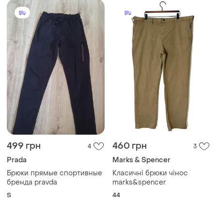
499 грн
460 грн
4
3
Prada
Marks & Spencer
Брюки прямые спортивные
Класичні брюки чінос
бренда pravda
marks&spencer
S
44