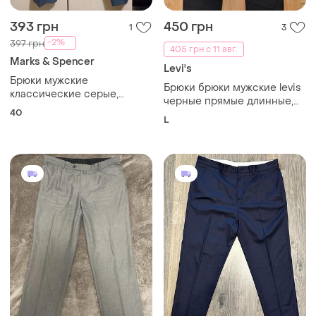
393 грн
450 грн
1
3
-2%
397 грн
405 грн с 11 авг.
Marks & Spencer
Levi's
Брюки мужские
Брюки брюки мужские levis
классические серые,
черные прямые длинные,
новые, размер 40.
40
размер l
L