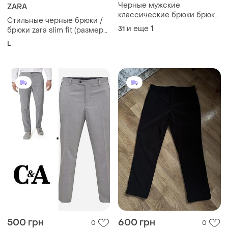
Черные мужские
ZARA
классические брюки брюки
Стильные черные брюки /
брюки новые farah w32 l31
и еще
1
31
брюки zara slim fit (размер
34 / eur 44)
L
500 грн
600 грн
0
0