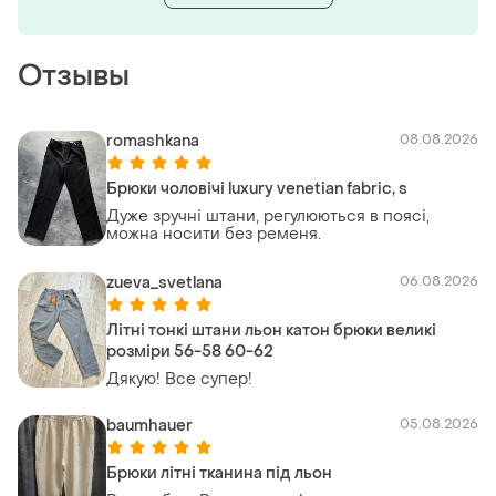
Отзывы
romashkana
08.08.2026
Брюки чоловічі luxury venetian fabric, s
Дуже зручні штани, регулюються в поясі,
можна носити без ременя.
zueva_svetlana
06.08.2026
Літні тонкі штани льон катон брюки великі
розміри 56-58 60-62
Дякую! Все супер!
baumhauer
05.08.2026
Брюки літні тканина під льон