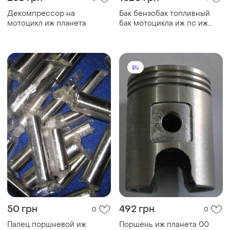
Декомпрессор на
Бак бензобак топливный
мотоцикл иж планета
бак мотоцикла иж пс иж
планета спорт идеал ссср
50 грн
492 грн
0
0
Палец поршневой иж
Поршень иж планета 00