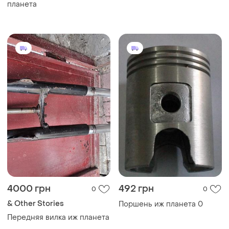
планета
4000 грн
492 грн
0
0
& Other Stories
Поршень иж планета 0
Передняя вилка иж планета