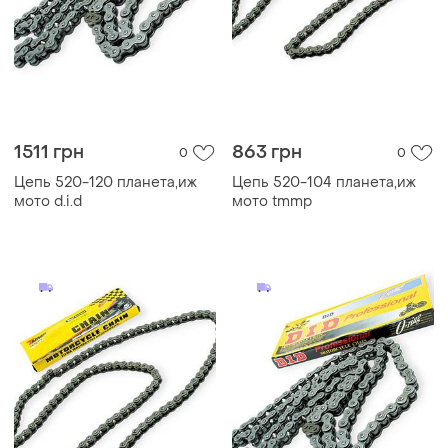
1511 грн
863 грн
0
0
Цепь 520-120 планета,иж
Цепь 520-104 планета,иж
мото d.i.d
мото tmmp