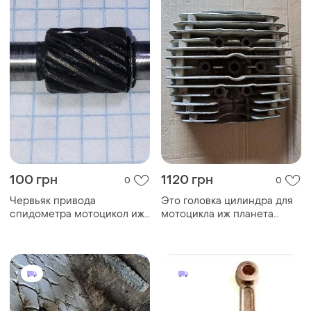
100 грн
1120 грн
0
0
Червьяк привода
Это головка цилиндра для
спидометра мотоцикол иж
мотоцикла иж планета
пс планета спорт
(например, моделей
планета спорт, 4 или 5).