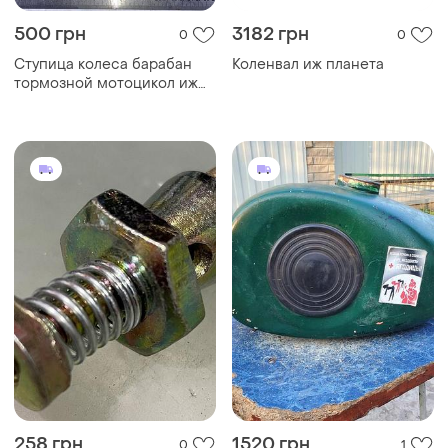
500 грн
3182 грн
0
0
Ступица колеса барабан
Коленвал иж планета
тормозной мотоцикол иж
пс планета спорт
258 грн
1520 грн
0
1