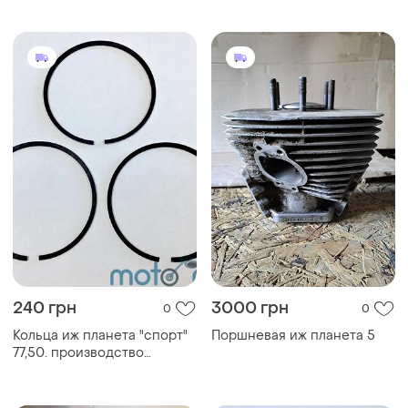
240 грн
3000 грн
0
0
Кольца иж планета "спорт"
Поршневая иж планета 5
77,50. производство
польша.(комплект 3-шт.).