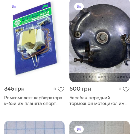
345 грн
500 грн
0
0
Ремкомплект карбюратора
Барабан передний
к-65и иж планета спорт
тормозной мотоцикол иж
(квадратный)
пс планета спорт