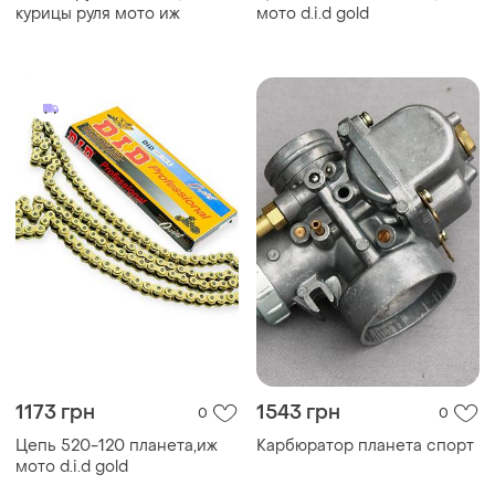
курицы руля мото иж
мото d.i.d gold
1173 грн
1543 грн
0
0
Цепь 520-120 планета,иж
Карбюратор планета спорт
мото d.i.d gold