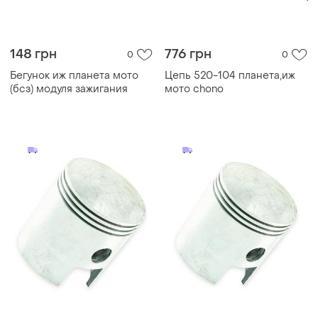
148 грн
776 грн
0
0
Бегунок иж планета мото
Цепь 520-104 планета,иж
(бсз) модуля зажигания
мото chono