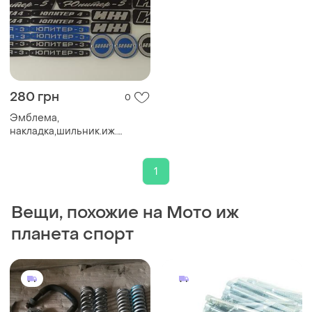
280 грн
0
Эмблема,
накладка,шильник.иж.
восков,верховина,минск,днепр,
чз. cz
1
Вещи, похожие на Мото иж
планета спорт