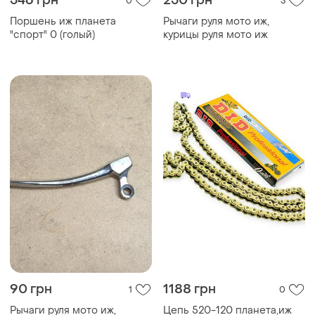
546 грн
250 грн
0
3
Поршень иж планета
Рычаги руля мото иж,
"спорт" 0 (голый)
курицы руля мото иж
90 грн
1188 грн
1
0
Рычаги руля мото иж,
Цепь 520-120 планета,иж