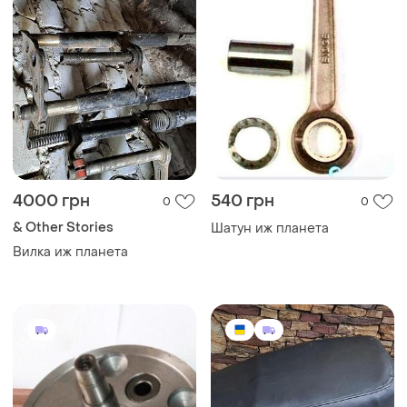
4000 грн
540 грн
0
0
& Other Stories
Шатун иж планета
Вилка иж планета