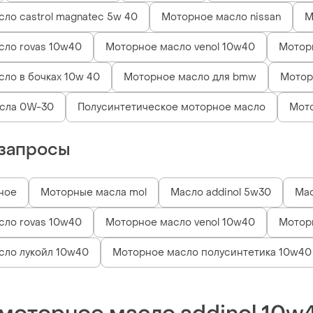
ло castrol magnatec 5w 40
Моторное масло nissan
М
сло rovas 10w40
Моторное масло venol 10w40
Мотор
ло в бочках 10w 40
Моторное масло для bmw
Мотор
сла 0W-30
Полусинтетическое моторное масло
Мото
запросы
ное
Моторные масла mol
Масло addinol 5w30
Ма
сло rovas 10w40
Моторное масло venol 10w40
Мотор
сло лукойл 10w40
Моторное масло полусинтетика 10w40