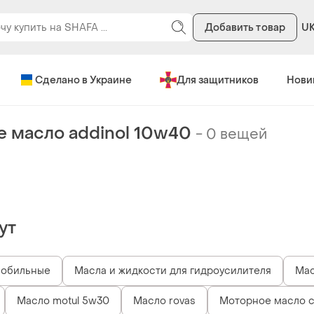
Добавить товар
U
Сделано в Украине
Для защитников
Нови
 масло addinol 10w40
-
0 вещей
ут
мобильные
Масла и жидкости для гидроусилителя
Мас
Масло motul 5w30
Масло rovas
Моторное масло ca