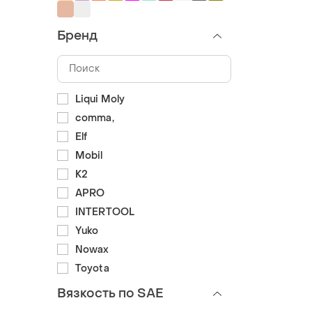
Бренд
Liqui Moly
comma,
Elf
Mobil
K2
APRO
INTERTOOL
Yuko
Nowax
Toyota
Вязкость по SAE