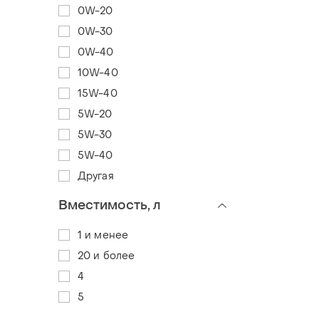
0W-20
0W-30
0W-40
10W-40
15W-40
5W-20
5W-30
5W-40
Другая
Вместимость, л
1 и менее
20 и более
4
5