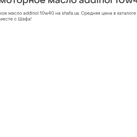
 моторное масло addinol 10w
е масло addinol 10w40 на shafa.ua. Средняя цена в каталоге
вместе с Шафа!