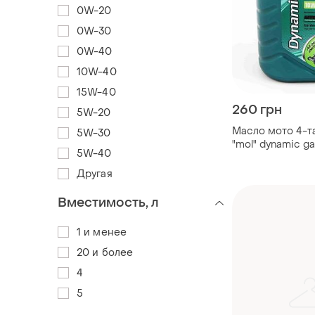
0W-20
0W-30
0W-40
10W-40
15W-40
260 грн
5W-20
Масло мото 4-т
5W-30
"mol" dynamic ga
5W-40
Другая
Вместимость, л
1 и менее
20 и более
4
5