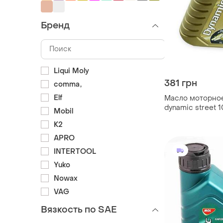
Бренд
Liqui Moly
381 грн
comma,
Elf
Масло моторное
dynamic street 
Mobil
полусинтетика 1
K2
APRO
INTERTOOL
Yuko
Nowax
VAG
Вязкость по SAE