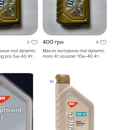
400 грн
0
0
ное mol dynamic
Масло моторное mol dynamic
ng pro 5w-60 4т
moto 4т scooter 10w-40 4т
ля мотоциклов,
полусинтетика для скутеров