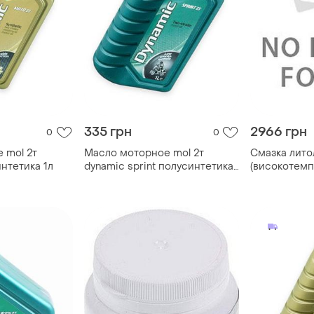
335 грн
2966 грн
0
0
 mol 2т
Масло моторное mol 2т
Смазка литол
нтетика 1л
dynamic sprint полусинтетика
(високотемп)
1л