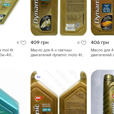
409 грн
406 грн
0
0
 mol 4t
Масло для 4-х тактных
Масло для 4
10w-40
двигателей dynamic moto 4t
двигателей 
л
street10w-40 mol
40 mol 1л п
полусинтетика1л