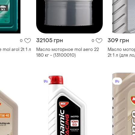
32105 грн
309 грн
0
0
ol arol 2t 1 л
Масло моторное mol aero 22
Масло мотор
180 кг - (13100010)
2t 1 л (для ло