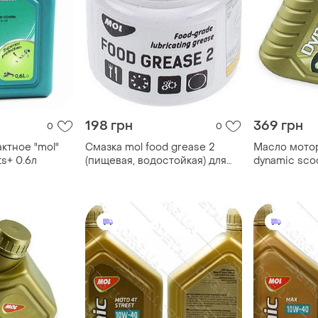
198 грн
369 грн
0
0
ктное "mol"
Смазка mol food grease 2
Масло мотор
ts+ 0.6л
(пищевая, водостойкая) для
dynamic sco
кухонной техники 50ml
полусинтети