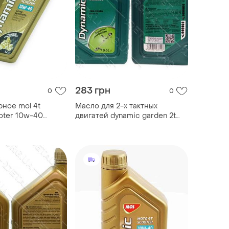
283 грн
0
0
ное mol 4t
Масло для 2-х тактных
oter 10w-40
двигатей dynamic garden 2t
ка 1л
mol 0,6л