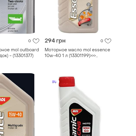
294 грн
0
0
ное mol outboard
Моторное масло mol essence
док) - (13301377)
10w-40 1 л (13301199)>>>
задайте вопрос по товару в
чате prom или viber