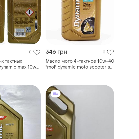
346 грн
0
0
-х тактных
Масло мото 4-тактное 10w-40
dynamic max 10w-
"mol" dynamic moto scooter sg
олусинтетика
1л