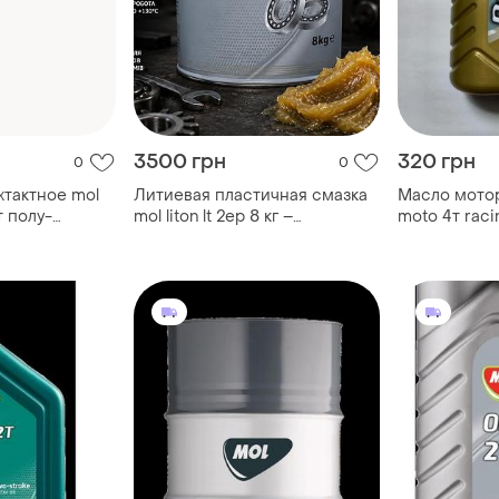
3500 грн
320 грн
0
0
хтактное mol
Литиевая пластичная смазка
Масло мотор
т полу-
mol liton lt 2ep 8 кг –
moto 4т raci
мототехники
универсальная ep-смазка для
синтетика д
рия)
подшипников, узлов трения и
мопедов
промышленного оборудова