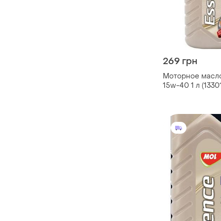
269 грн
Моторное масло
15w-40 1 л (1330
задайте вопрос 
чате prom или v