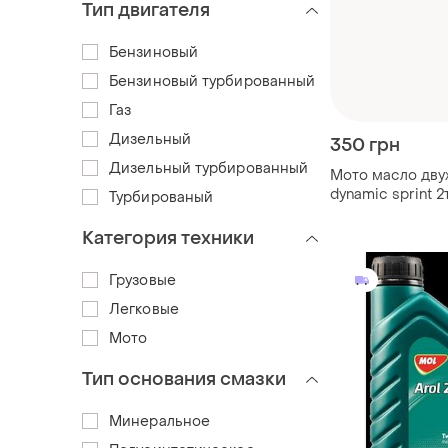
Тип двигателя
Бензиновый
Бензиновый турбированный
Газ
Дизельный
350 грн
Дизельный турбированный
Мото масло дву
dynamic sprint 2
Турбированый
синтетика для 
(оригинал) (венг
Категория техники
Грузовые
Легковые
Мото
Тип основания смазки
Минеральное