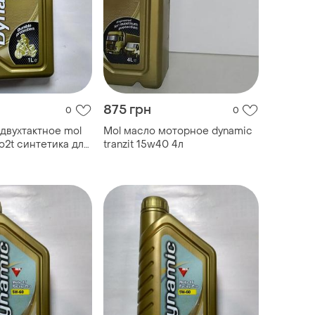
875 грн
0
0
двухтактное mol
Mol масло моторное dynamic
o2t синтетика для
tranzit 15w40 4л
 (оригинал)