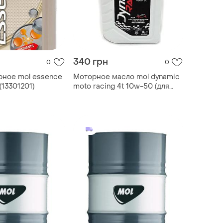
340 грн
0
0
рное mol essence
Моторное масло mol dynamic
(13301201)
moto racing 4t 10w-50 (для
эндуро)