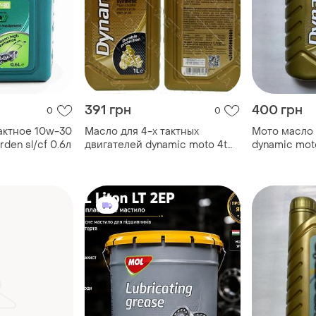
391 грн
400 грн
0
0
актное 10w-30
Масло для 4-х тактных
Мото масло 
rden sl/cf 0.6л
двигателей dynamic moto 4t
dynamic mot
scooter 10w-40 mol 1л
мототехники
полусинтетика
венгрия