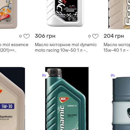
306 грн
204 грн
0
0
 mol essence
Масло моторное mol dynamic
Масло мото
1201)>>>
moto racing 10w-50 1 л -
15w-40 1 л - 
по товару в
(13303753)
iber