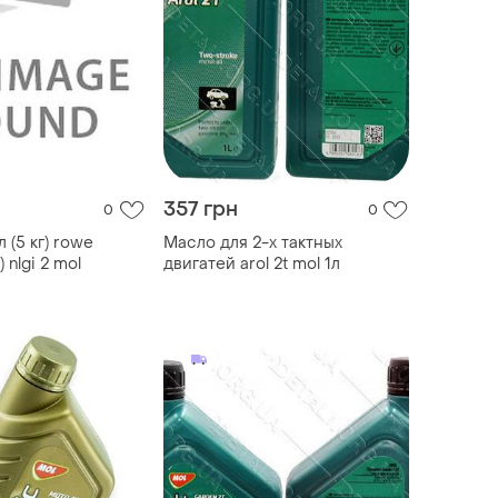
357 грн
0
0
 (5 кг) rowe
Масло для 2-х тактных
 nlgi 2 mol
двигатей arol 2t mol 1л