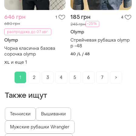
646 грн
185 грн
1
4
680 грн
-25%
245 грн
Olymp
распродажа до 07 авг.
Olymp
Стрейчевая рубашка olymp
p -48
Чорна класична базова
сорочка olymp
40 /L / 48
и еще
1
XL
1
2
3
4
5
6
7
>
Также ищут
Тенниски
Вышиванки
Мужские рубашки Wrangler