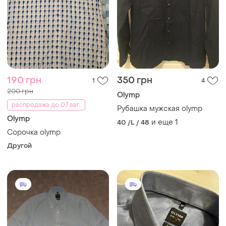
190 грн
350 грн
1
4
200 грн
Olymp
распродажа до 07 авг.
Рубашка мужская olymp
Olymp
и еще
1
40 /L / 48
Сорочка olymp
Другой