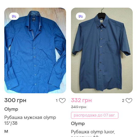
300 грн
332 грн
1
2
349 грн
Olymp
распродажа до 07 авг.
Рубашка мужская olymp
15"/38
Olymp
M
Рубашка olymp luxor,