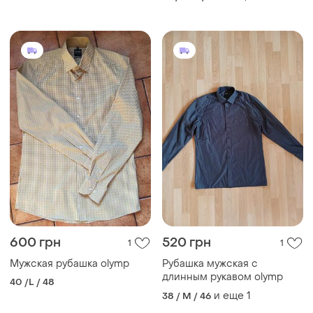
600 грн
520 грн
1
1
Мужская рубашка olymp
Рубашка мужская с
длинным рукавом olymp
40 /L / 48
и еще
1
38 / M / 46