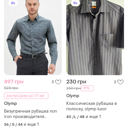
497 грн
230 грн
3
2
523 грн
-8%
250 грн
Olymp
распродажа до 07 авг.
Olymp
Классическая рубашка в
полоску, olymp luxor
Безупречная рубашка non
iron производителя
и еще
1
40 /L / 48
элитных рубашек из
и еще
1
36 / S / 44
нитеньки olymp