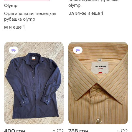
olymp
Olymp
и еще
1
Оригинальная немецкая
UA 54-56
рубашка olymp
и еще
1
M
400 грн
738 грн
0
5