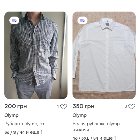
200 грн
350 грн
1
8
Olymp
Olymp
Рубашка olymp, р.s
Белая рубашка olymp
нижняя
и еще
1
36 / S / 44
и еще
1
46 / 3XL / 54