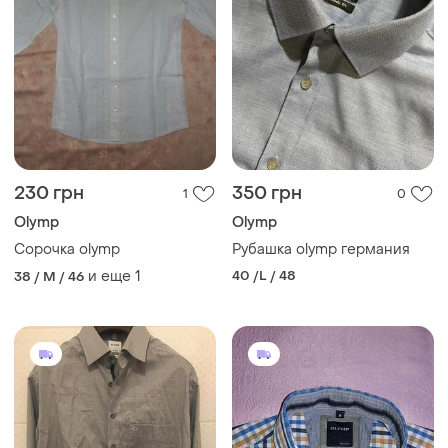
230 грн
350 грн
1
0
Olymp
Olymp
Сорочка olymp
Рубашка olymp германия
и еще
1
40 /L / 48
38 / M / 46