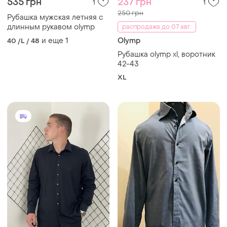
535 грн
237 грн
1
1
250 грн
Рубашка мужская летняя с
длинным рукавом olymp
распродажа до 07 авг.
и еще
1
Olymp
40 /L / 48
Рубашка olymp xl, воротник
42-43
XL