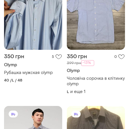
350 грн
350 грн
5
0
-13%
399 грн
Olymp
Olymp
Рубашка мужская olymp
Чоловіча сорочка в клітинку
40 /L / 48
olymp
и еще
1
L