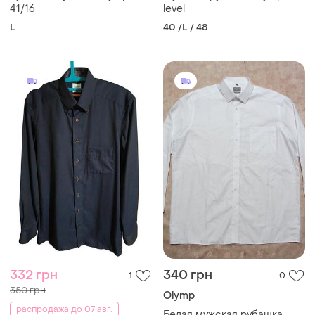
41/16
level
L
40 /L / 48
332 грн
340 грн
1
0
350 грн
Olymp
распродажа до 07 авг.
Белая мужская рубашка