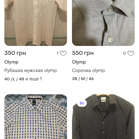
350 грн
550 грн
1
0
Olymp
Olymp
Рубашка мужская olymp
Сорочка olymp
и еще
1
38 / M / 46
40 /L / 48