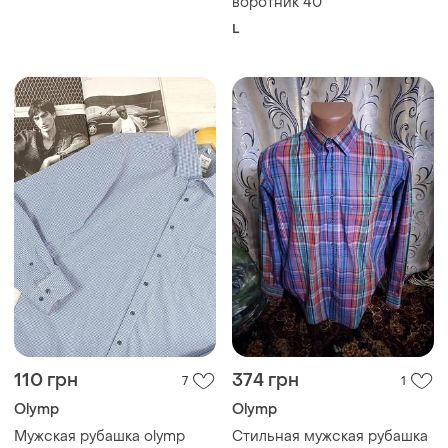
воротник 40
L
110 грн
374 грн
7
1
Olymp
Olymp
Мужская рубашка olymp
Стильная мужская рубашка