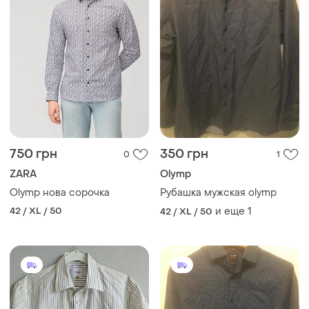
750 грн
350 грн
0
1
ZARA
Olymp
Olymp нова сорочка
Рубашка мужская olymp
42 / XL / 50
и еще
1
42 / XL / 50