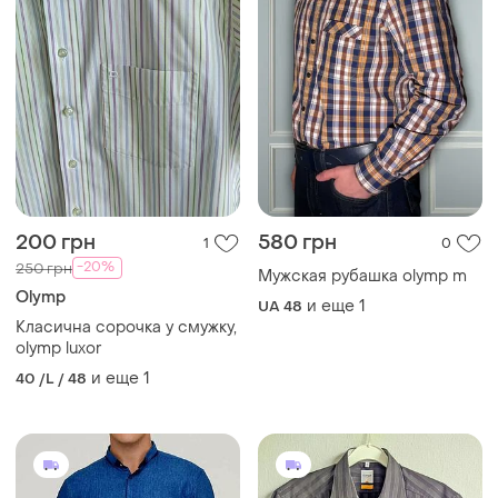
200 грн
580 грн
1
0
-20%
250 грн
Мужская рубашка olymp m
Olymp
и еще
1
UA 48
Класична сорочка у смужку,
olymp luxor
и еще
1
40 /L / 48