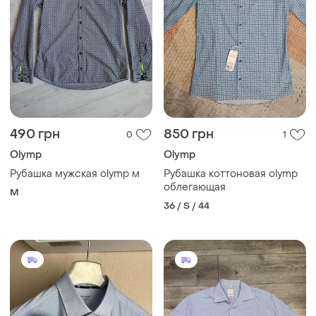
490 грн
850 грн
0
1
Olymp
Olymp
Рубашка мужская olymp м
Рубашка коттоновая olymp
облегающая
M
36 / S / 44