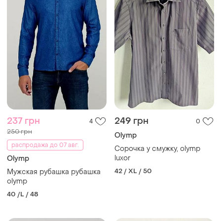
237 грн
249 грн
4
0
250 грн
Olymp
распродажа до 07 авг.
Сорочка у смужку, olymp
luxor
Olymp
42 / XL / 50
Мужская рубашка рубашка
olymp
40 /L / 48