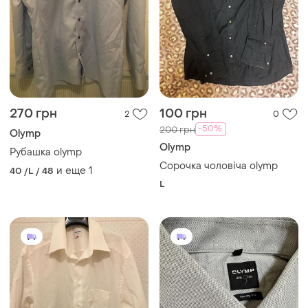
270 грн
100 грн
2
0
-50%
200 грн
Olymp
Olymp
Рубашка olymp
Сорочка чоловіча olymp
и еще
1
40 /L / 48
L