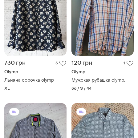
730 грн
120 грн
5
1
Olymp
Olymp
Льняна сорочка olymp
Мужская рубашка olymp.
XL
36 / S / 44