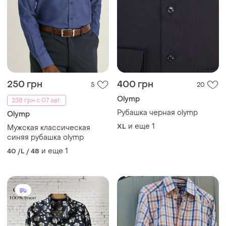
250 грн
400 грн
5
20
Olymp
238 грн с 07 авг.
Рубашка черная olymp
Olymp
и еще
1
XL
Мужская классическая
синяя рубашка olymp
и еще
1
40 /L / 48