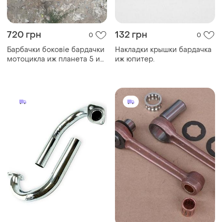
720 грн
132 грн
0
0
Барбачки боковіе бардачки
Накладки крышки бардачка
мотоцикла иж планета 5 иж
иж юпитер.
юпитер 5 идеал ссср