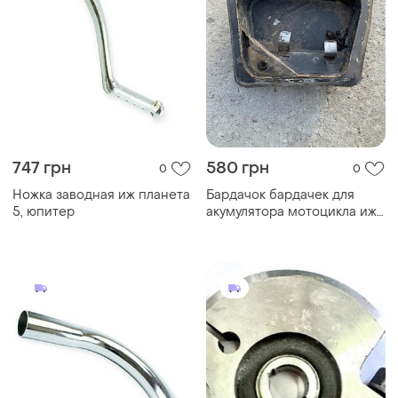
747 грн
580 грн
0
0
Ножка заводная иж планета
Бардачок бардачек для
5, юпитер
акумулятора мотоцикла иж
планета 5 иж юпитер 5
ссср