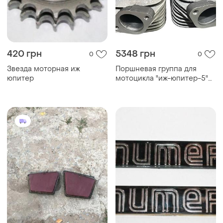
420 грн
5348 грн
0
0
Звезда моторная иж
Поршневая группа для
юпитер
мотоцикла "иж-юпитер-5"
(комплект без колец)