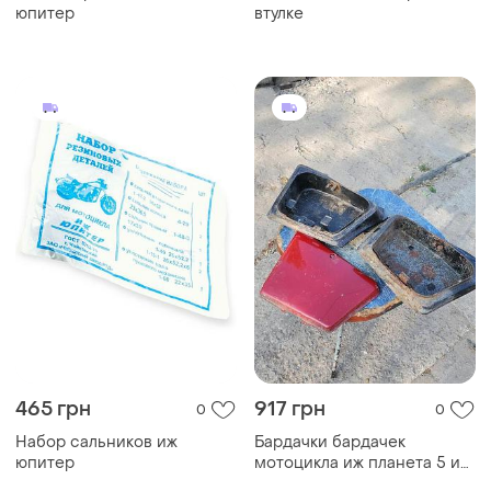
юпитер
втулке
465 грн
917 грн
0
0
Набор сальников иж
Бардачки бардачек
юпитер
мотоцикла иж планета 5 иж
юпитер 5 ссср