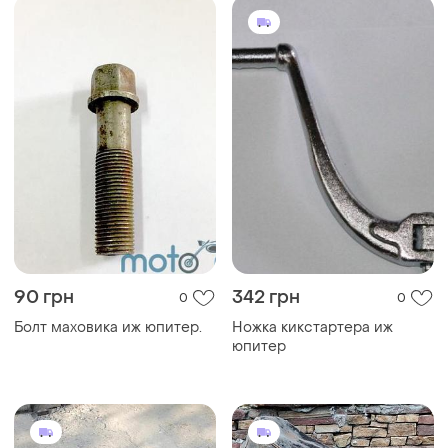
90 грн
342 грн
0
0
Болт маховика иж юпитер.
Ножка кикстартера иж
юпитер