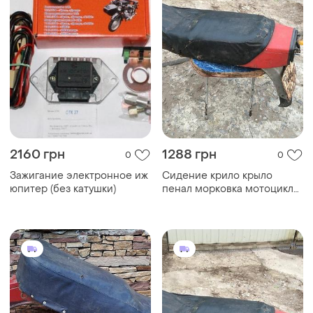
2160 грн
1288 грн
0
0
Зажигание электронное иж
Сидение крило крыло
юпитер (без катушки)
пенал морковка мотоцикла
иж планета 5 иж юпитер 5
ссср