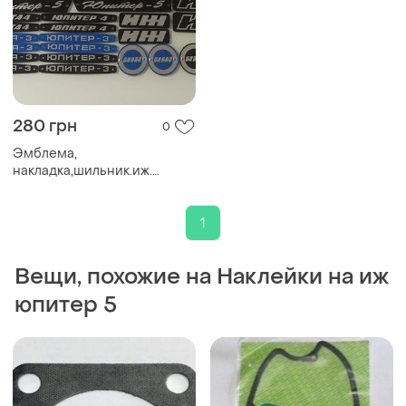
280 грн
0
Эмблема,
накладка,шильник.иж.
восков,верховина,минск,днепр,
чз. cz
1
Вещи, похожие на Наклейки на иж
юпитер 5