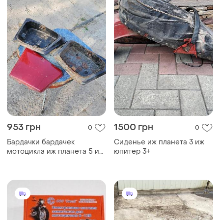
953 грн
1500 грн
0
0
Бардачки бардачек
Сиденье иж планета 3 иж
мотоцикла иж планета 5 иж
юпитер 3+
юпитер 5 ссср