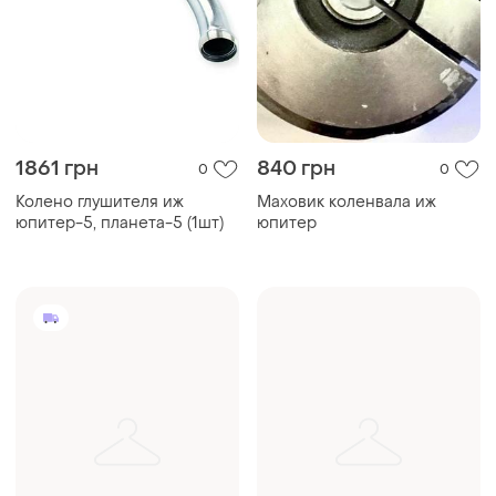
1861 грн
840 грн
0
0
Колено глушителя иж
Маховик коленвала иж
юпитер-5, планета-5 (1шт)
юпитер