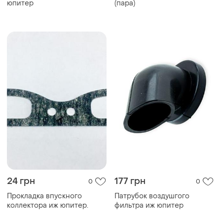
юпитер
(пара)
24 грн
177 грн
0
0
Прокладка впускного
Патрубок воздушгого
коллектора иж юпитер.
фильтра иж юпитер