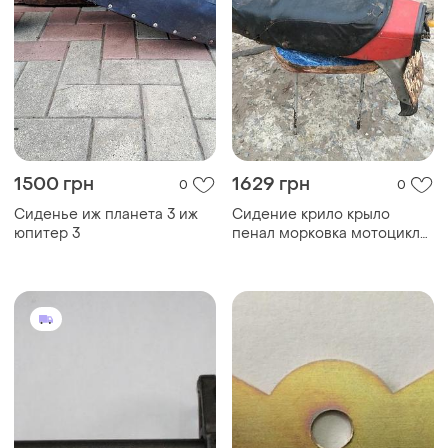
1500 грн
1629 грн
0
0
Сиденье иж планета 3 иж
Сидение крило крыло
юпитер 3
пенал морковка мотоцикла
иж планета 5 иж юпитер 5
ссср