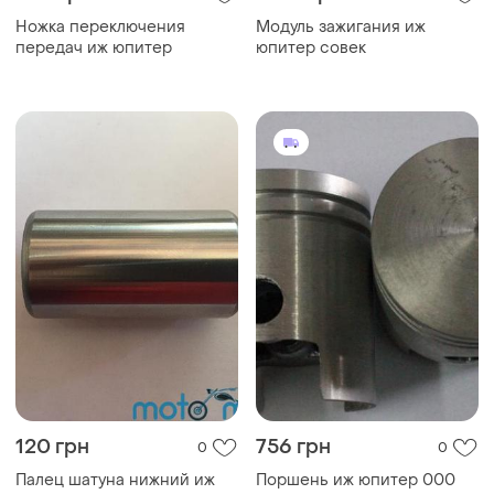
Ножка переключения
Модуль зажигания иж
передач иж юпитер
юпитер совек
120 грн
756 грн
0
0
Палец шатуна нижний иж
Поршень иж юпитер 000