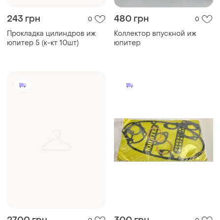
243 грн
480 грн
0
0
Прокладка цилиндров иж
Коллектор впускной иж
юпитер 5 (к-кт 10шт)
юпитер