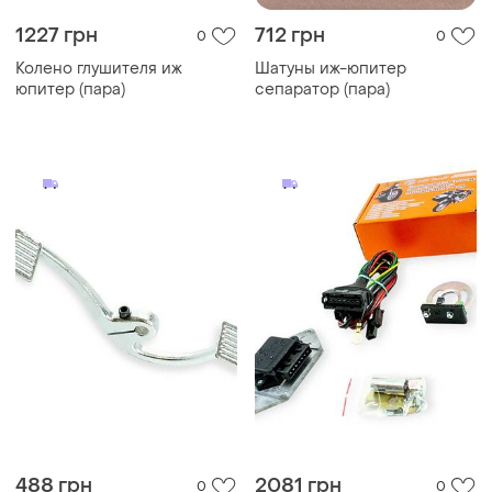
1227 грн
712 грн
0
0
Колено глушителя иж
Шатуны иж-юпитер
юпитер (пара)
сепаратор (пара)
488 грн
2081 грн
0
0