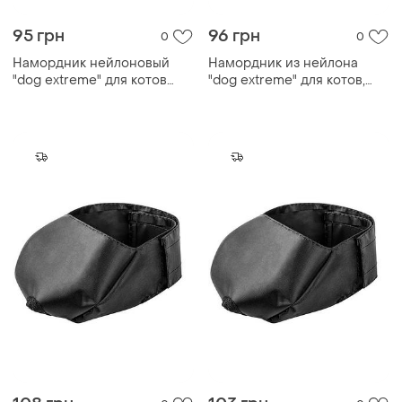
95 грн
96 грн
0
0
Намордник нейлоновый
Намордник из нейлона
"dog extremе" для котов
"dog extremе" для котов,
малый
средний