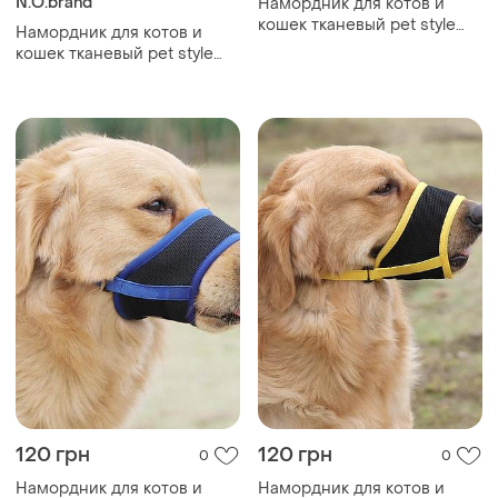
N.O.brand
Намордник для котов и
кошек тканевый pet style
Намордник для котов и
"urban" серый s
кошек тканевый pet style
"urban" оранжевый xl
120 грн
120 грн
0
0
Намордник для котов и
Намордник для котов и