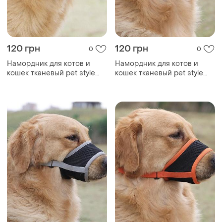
120 грн
120 грн
0
0
Намордник для котов и
Намордник для котов и
кошек тканевый pet style
кошек тканевый pet style
"urban" синий xl
"urban" оранжевый l