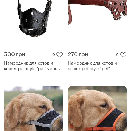
300 грн
270 грн
0
0
Намордник для котов и
Намордник для котов и
кошек pet style "pet" черный
кошек pet style "pet"
l
коричневый m