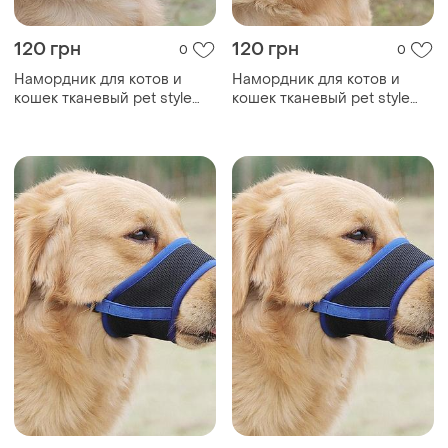
120 грн
120 грн
0
0
Намордник для котов и
Намордник для котов и
кошек тканевый pet style
кошек тканевый pet style
"urban" серый l
"urban" желтый m