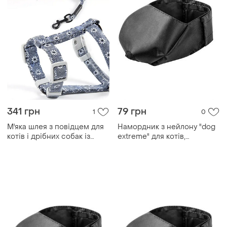
341 грн
79 грн
1
0
М'яка шлея з повідцем для
Намордник з нейлону "dog
котів і дрібних собак із
extremе" для котів,
малюнком
середній