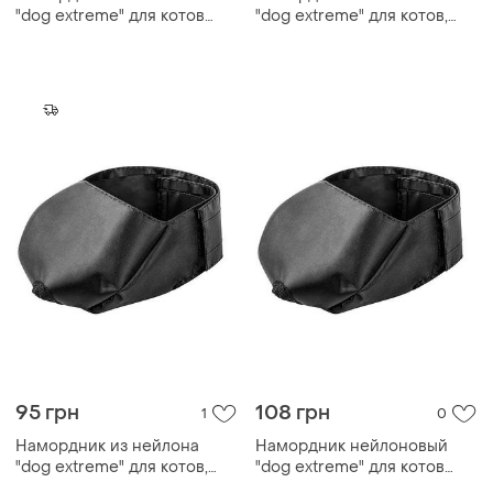
"dog extremе" для котов
"dog extremе" для котов,
средний
большой
95 грн
108 грн
1
0
Намордник из нейлона
Намордник нейлоновый
"dog extremе" для котов,
"dog extremе" для котов
малый
большой