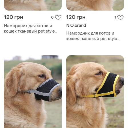
120 грн
120 грн
0
1
N.O.brand
Намордник для котов и
кошек тканевый pet style
Намордник для котов и
"urban" серый 2xl
кошек тканевый pet style
"urban" оранжевый m