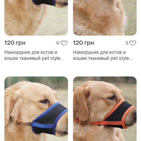
120 грн
120 грн
0
3
Намордник для котов и
Намордник для котов и
кошек тканевый pet style
кошек тканевый pet style
"urban" синий s
"urban" оранжевый s