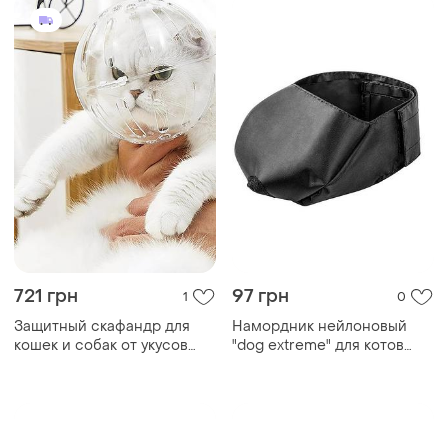
721 грн
97 грн
1
0
Защитный скафандр для
Намордник нейлоновый
кошек и собак от укусов
"dog extremе" для котов
обхват шеи до 29см размер
большой
xl