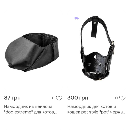
87 грн
300 грн
0
0
Намордник из нейлона
Намордник для котов и
"dog extremе" для котов,
кошек pet style "pet" черный
малый
xl