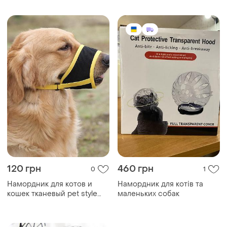
120 грн
460 грн
0
1
Намордник для котов и
Намордник для котів та
кошек тканевый pet style
маленьких собак
"urban" желтый s