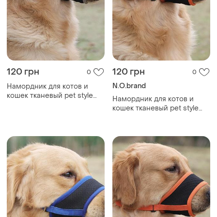
120 грн
120 грн
0
0
N.O.brand
Намордник для котов и
кошек тканевый pet style
Намордник для котов и
"urban" серый m
кошек тканевый pet style
"urban" оранжевый 2xl