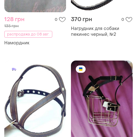
128 грн
370 грн
0
0
135 грн
Нагрудник для собаки
пекинес черный, №2
распродажа до 08 авг.
Намордник