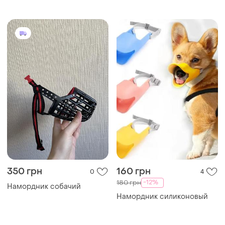
350 грн
160 грн
0
4
-12%
180 грн
Намордник собачий
Намордник силиконовый