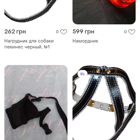
262 грн
599 грн
0
0
Нагрудник для собаки
Намордник
пекинес черный, №1