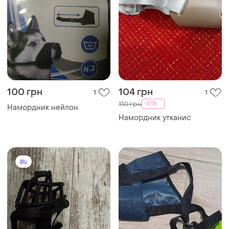
100 грн
104 грн
1
1
-6%
110 грн
Намордник нейлон
Намордник утканис