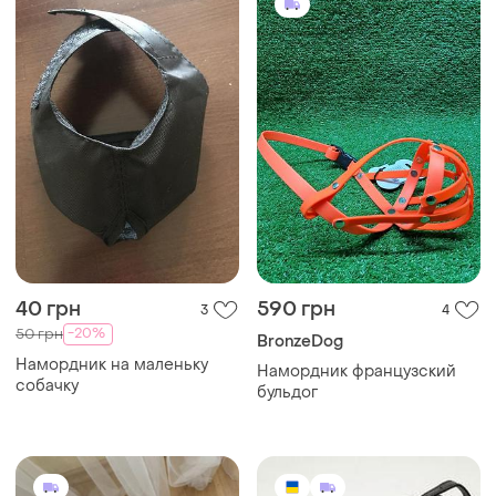
40 грн
590 грн
3
4
-20%
50 грн
BronzeDog
Намордник на маленьку
Намордник французский
собачку
бульдог