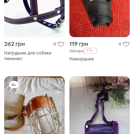
262 грн
119 грн
0
0
-5%
125 грн
Нагрудник для собаки
пекинес
Намордник