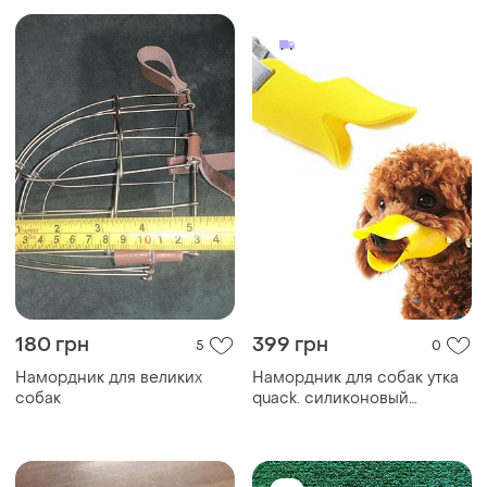
180 грн
399 грн
5
0
Намордник для великих
Намордник для собак утка
собак
quack. силиконовый
намордник для домашних
животных