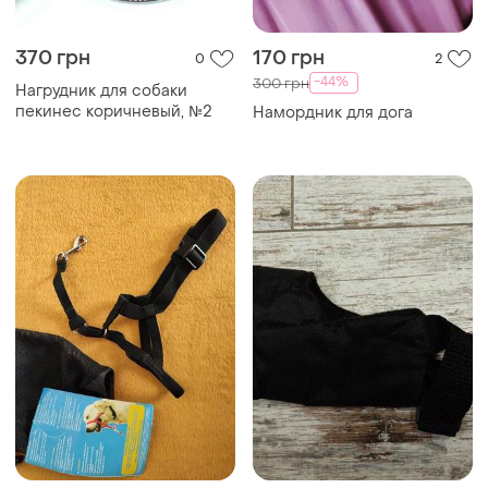
370 грн
170 грн
0
2
-44%
300 грн
Нагрудник для собаки
пекинес коричневый, №2
Намордник для дога