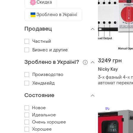
Скидка
Зроблено в Україні
Продавец
Частный
Бизнес и другие
3249 грн
Зроблено в Україні?
Nicky Kay
Производство
3-х фазный 4-х
автомат перекл
Хендмейд
резерва авр 125
от earu
Состояние
Новое
Идеальное
Очень хорошее
Хорошее