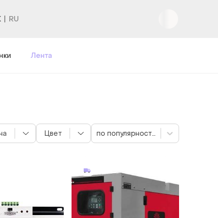
K
Вход
|
Регистрация
нки
Лента
на
Цвет
по популярности