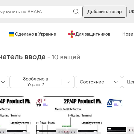
Добавить товар
U
Сделано в Украине
Для защитников
Нови
атель ввода
-
10 вещей
Зроблено в
Состояние
Це
Україні?