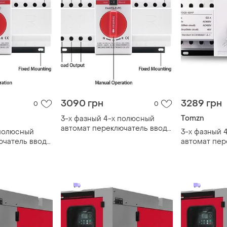
3090 грн
3289 грн
0
0
Tomzn
3-х фазный 4-х полюсный
автомат переключатель ввода
 полюсный
3-х фазный 
резерва авр 63а 230в/380в от
ючатель ввода
автомат пер
earu
а 230в/380в
резерва авр
2 нагрузки