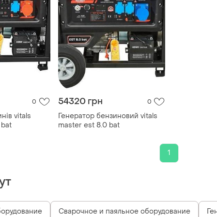
54320 грн
0
0
ів vitals
Генератор бензиновий vitals
 bat
master est 8.0 bat
1
ут
борудование
Сварочное и паяльное оборудование
Ге