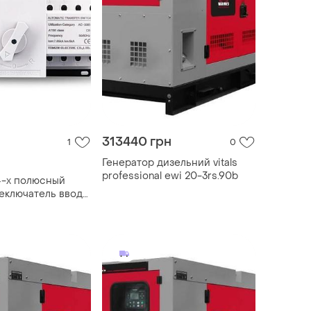
313440 грн
1
0
Генератор дизельний vitals
professional ewi 20-3rs.90b
4-х полюсный
еключатель ввода
 63а 230в/380в на