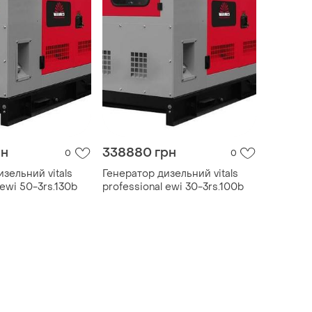
рн
338880 грн
0
0
зельний vitals
Генератор дизельний vitals
 ewi 50-3rs.130b
professional ewi 30-3rs.100b