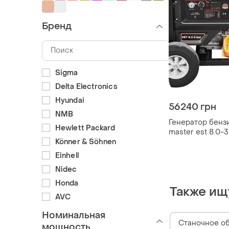
Бренд
Sigma
Delta Electronics
Hyundai
56240 грн
NMB
Генератор бензин
Hewlett Packard
master est 8.0-3
Könner & Söhnen
Einhell
Nidec
Honda
Также ищ
AVC
Номинальная
Станочное о
мощность