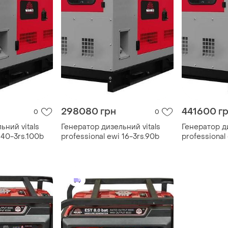
298080 грн
441600 г
0
0
ьний vitals
Генератор дизельний vitals
Генератор ди
 40-3rs.100b
professional ewi 16-3rs.90b
professional