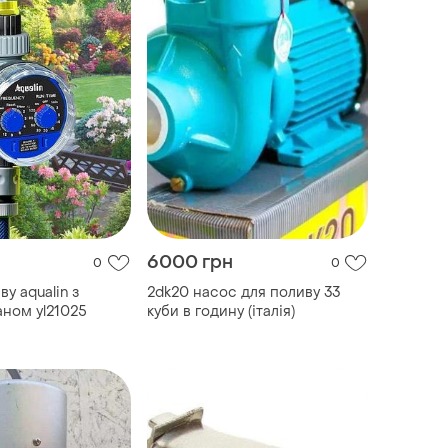
6000 грн
0
0
у aqualin з
2dk20 насос для поливу 33
аном yl21025
куби в годину (італія)