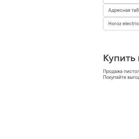
Адресная таб
Horoz electri
Купить 
Продажа пистоле
Покупайте выго