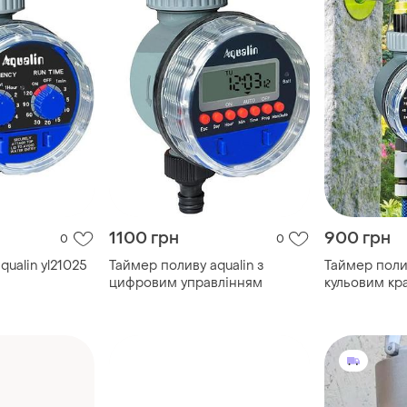
1100 грн
900 грн
0
0
qualin yl21025
Таймер поливу aqualin з
Таймер полив
цифровим управлінням
кульовим кр