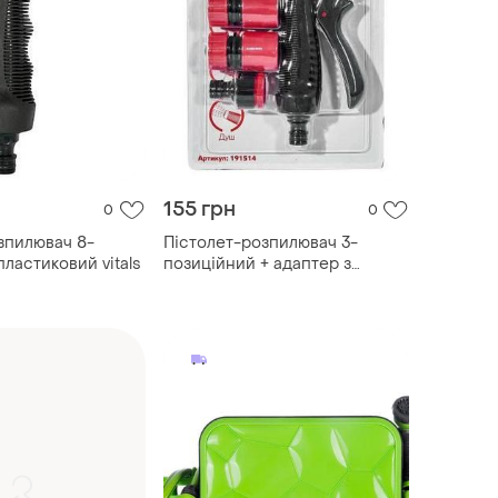
155 грн
0
0
зпилювач 8-
Пістолет-розпилювач 3-
ластиковий vitals
позиційний + адаптер з
різьбленням 1/2",...