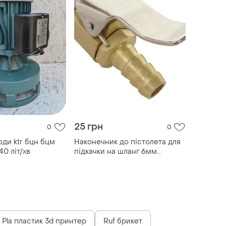
25 грн
0
0
оди ktr бцн бцм
Наконечник до пістолета для
40 літ/хв
підкачки на шланг 6мм
intertool pt...
Pla пластик 3d принтер
Ruf брикет