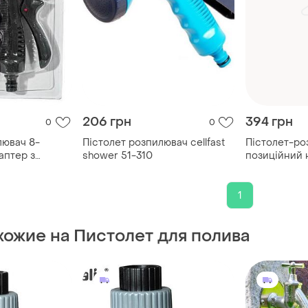
206 грн
394 грн
0
0
лювач 8-
Пістолет розпилювач cellfast
Пістолет-ро
аптер з
shower 51-310
позиційний 
..
штанзі 90-12.
1
хожие на Пистолет для полива