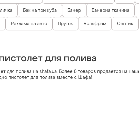
личка
Бак на три куба
Банер
Банерна тканина
c
Реклама на авто
Пруток
Вольфрам
Септик
пистолет для полива
т для полива на shafa.ua. Более 8 товаров продается на наше
дно пистолет для полива вместе с Шафа!