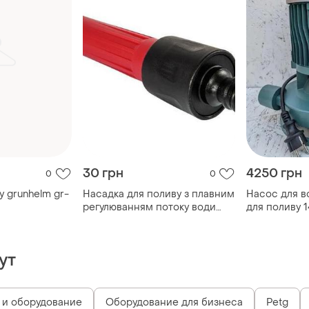
30 грн
4250 грн
0
0
у grunhelm gr-
Насадка для поливу з плавним
Насос для в
регулюванням потоку води
для поливу 1
для коне...
ут
 и оборудование
Оборудование для бизнеса
Petg