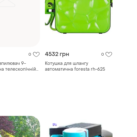
4532 грн
0
0
зпилювач 9-
Котушка для шлангу
на телескопічній
автоматична foresta rh-625
..