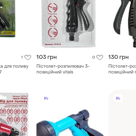
103 грн
130 грн
1
0
а для поливу
Пістолет-розпилювач 3-
Пістолет-ро
7
позиційний vitals
позиційний п