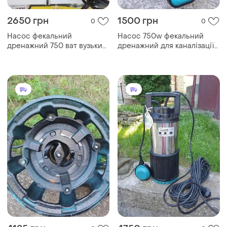
2650 грн
1500 грн
0
0
Насос фекальний
Насос 750w фекальний
дренажний 750 ват вузький
дренажний для каналізації
14см септик каналізація
септика