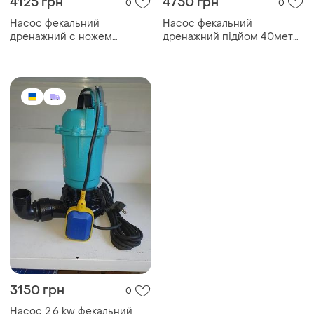
4125 грн
4750 грн
0
0
Насос фекальний
Насос фекальний
дренажний с ножем
дренажний підйом 40метр
фрезою септик каналізація
септик каналізація полив
3150 грн
0
Насос 2,6 kw фекальний