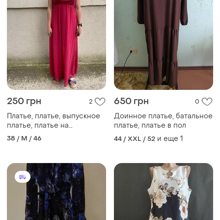
250 грн
650 грн
2
0
Платье, платье, выпускное
Доинное платье, батальное
платье, платье на
платье, платье в пол
выпускной, вечернее
38 / M / 46
и еще
1
44 / XXL / 52
платье