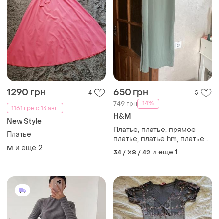
1290 грн
650 грн
4
5
-14%
749 грн
1161 грн с 13 авг.
H&M
New Style
Платье, платье, прямое
Платье
платье, платье hm, платье
и еще
2
M
хм
и еще
1
34 / XS / 42