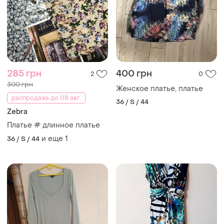
285 грн
400 грн
2
0
300 грн
Женское платье, платье
распродажа до 08 авг.
36 / S / 44
Zebra
Платье # длинное платье
и еще
1
36 / S / 44