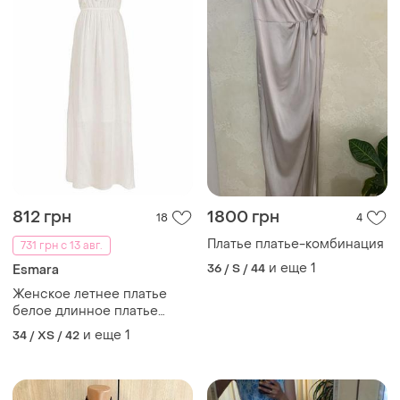
812 грн
1800 грн
18
4
Платье платье-комбинация
731 грн с 13 авг.
и еще
1
36 / S / 44
Esmara
Женское летнее платье
белое длинное платье
муслиновое платье платья
и еще
1
34 / XS / 42
до пола молочное платье