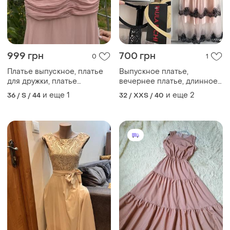
999 грн
700 грн
0
1
Платье выпускное, платье
Выпускное платье,
для дружки, платье
вечернее платье, длинное
нарядное, платье длинное,
платье, короткое платье,
и еще
1
и еще
2
36 / S / 44
32 / XXS / 40
платье кружевное
платье