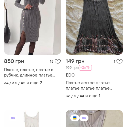
850 грн
149 грн
13
1
-26%
199 грн
Платье, платье, платье в
рубчик, длинное платье,
EDC
длинное платье, длинное
и еще
2
Платье легкое платье
34 / XS / 42
платье, туника, платье
платье платье платье
теплое
платье
и еще
1
36 / S / 44