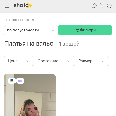
Длинные платья
по популярности
Фильтры
Платья на вальс
-
1 вещей
Цена
Состояние
Размер
Ц