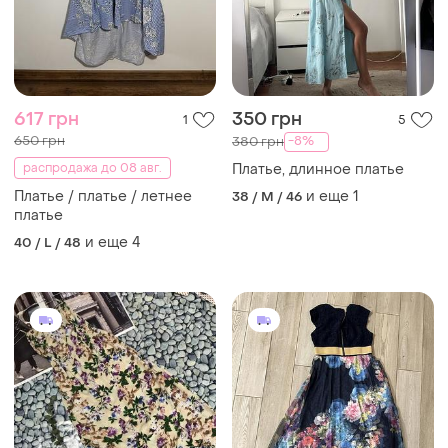
617 грн
350 грн
1
5
650 грн
-8%
380 грн
распродажа до 08 авг.
Платье, длинное платье
Платье / платье / летнее
и еще
1
38 / M / 46
платье
и еще
4
40 / L / 48