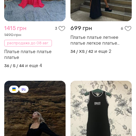
1415 грн
699 грн
3
6
1490 грн
Платье платье летнее
платье легкое платье
распродажа до 08 авг.
длинное платье платья на
и еще
2
Платье платье платье
34 / XS / 42
лето
платье
и еще
4
36 / S / 44