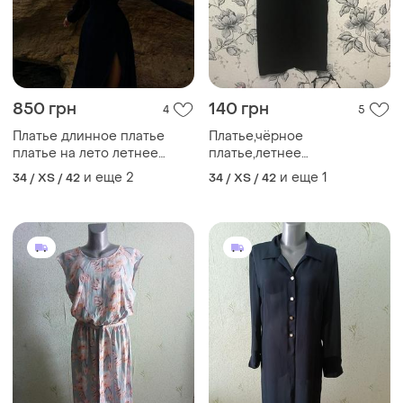
850 грн
140 грн
4
5
Платье длинное платье
Платье,чёрное
платье на лето летнее
платье,летнее
платье
платье,женское платье
и еще
2
и еще
1
34 / XS / 42
34 / XS / 42