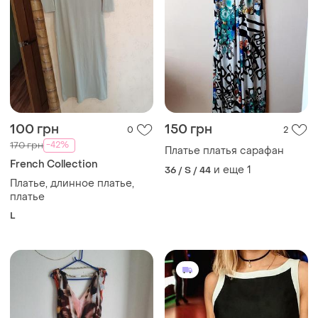
100 грн
150 грн
0
2
-42%
170 грн
Платье платья сарафан
French Collection
и еще
1
36 / S / 44
Платье, длинное платье,
платье
L