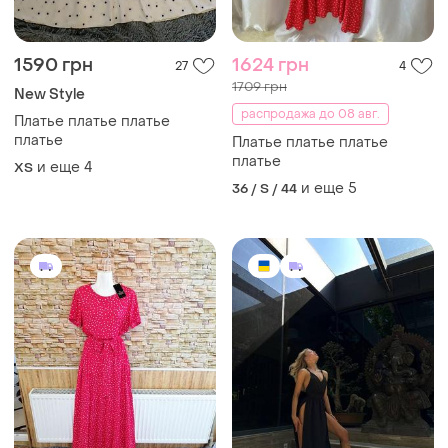
1590 грн
1624 грн
27
4
1709 грн
New Style
распродажа до 08 авг.
Платье платье платье
платье
Платье платье платье
платье
и еще
4
ХS
и еще
5
36 / S / 44