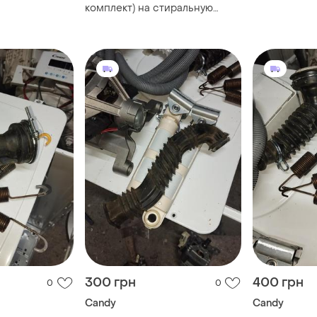
грузкой.
загрузкой
комплект) на стиральную
машину whirlpool awe 6628
вертикальной загрузки. под
300 грн
400 грн
0
0
Candy
Candy