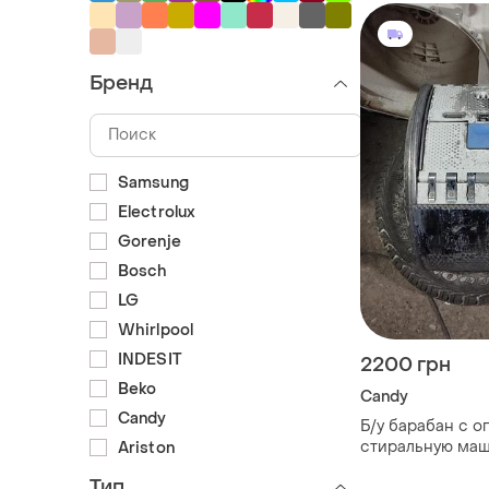
Бренд
Samsung
Electrolux
Gorenje
Bosch
LG
Whirlpool
INDESIT
2200 грн
Beko
Candy
Candy
Б/у барабан с о
стиральную маш
Ariston
вертикальной за
Тип