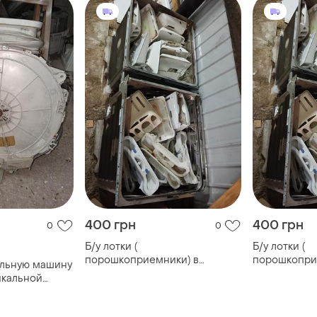
400 грн
400 грн
0
0
Б/у лотки (
Б/у лотки (
порошкоприемники) в
порошкопри
альную машину
ассортименте на стиральную
ассортимент
тикальной
машину с вертикальной
машину с ве
загрузкой
загрузкой