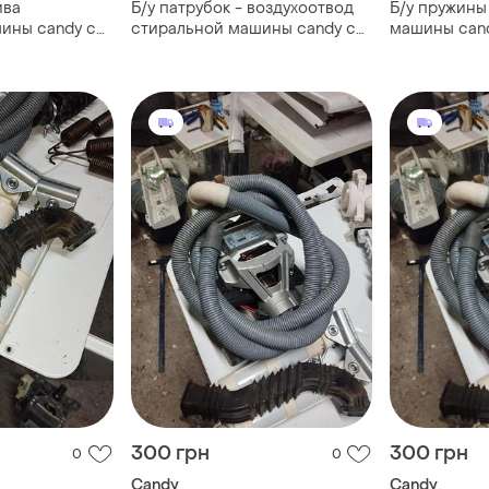
ива
Б/у патрубок - воздухоотвод
Б/у пружины
ины candy с
стиральной машины candy с
машины cand
грузкой
вертикальной загрузкой
загрузкой
300 грн
300 грн
0
0
Candy
Candy