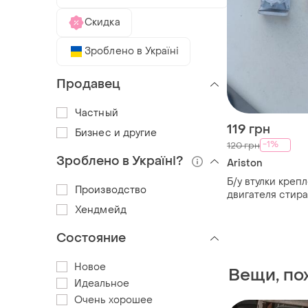
Скидка
Зроблено в Україні
Продавец
Частный
119 грн
Бизнес и другие
-1%
120 грн
Зроблено в Україні?
Ariston
Б/у втулки креп
Производство
двигателя стир
машины ariston
Хендмейд
загрузки
Состояние
Новое
Вещи, по
Идеальное
Очень хорошее