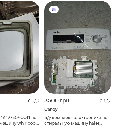
3500 грн
0
0
Candy
 461973090011 на
Б/у комплект электроники на
машину whirlpool,
стиральную машину haier,
ртикальной
candy. инвертор .
вертикальной загрузкой.