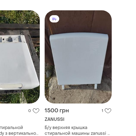
вертикальная загрузка
1500 грн
0
1
ZANUSSI
стиральной
Б/у верхняя крышка
y з вертикальной
стиральной машины zanussi с