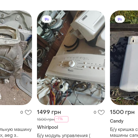
икальной
electrolux вертикальной
1469402
загрузки
1499 грн
1500 грн
0
0
-1%
1500 грн
Candy
Whirlpool
альную машину
Б/у кришка 
x, aeg з
машины cand
Б/у модуль управления (