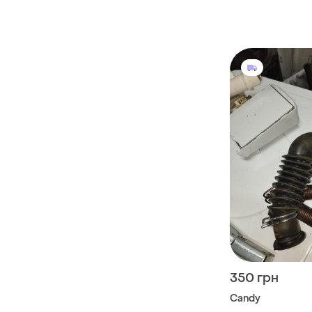
вертикальной за
1469402
350 грн
Candy