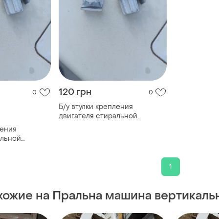
120 грн
0
0
Б/у втулки крепления
двигателя стиральной
машины ariston вертикальной
ления
загрузки
альной
 вертикальной
1
хожие на Пральна машина вертикальн