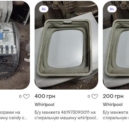
400 грн
200 грн
0
0
Whirlpool
Whirlpool
порами на
Б/у манжета 461973090011 на
Б/у манжета
ину candy с
стиральную машину whirlpool,
стиральную 
грузкой
indesit с вертикальной
indesit с ве
загрузкой
загрузкой