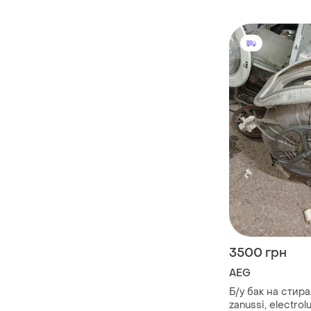
electrolux верт
загрузки
3500 грн
AEG
Б/у бак на стир
zanussi, electrolu