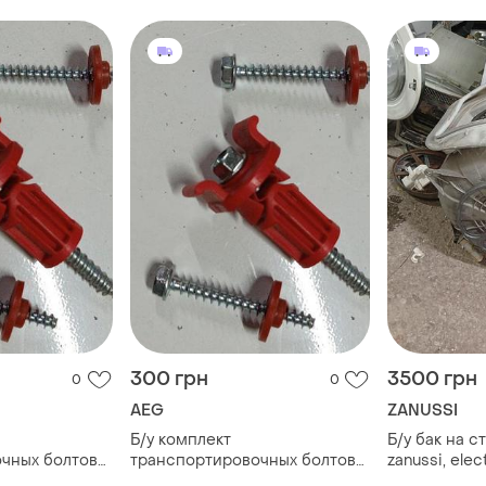
300 грн
3500 грн
0
0
AEG
ZANUSSI
Б/у комплект
Б/у бак на 
чных болтов
транспортировочных болтов
zanussi, elec
машину aeg,
на стиральную машину aeg,
вертикально