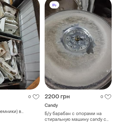
2200 грн
0
0
Candy
емники) в
Б/у барабан с опорами на
е на стиральную
стиральную машину candy с
ртикальной
вертикальной загрузкой