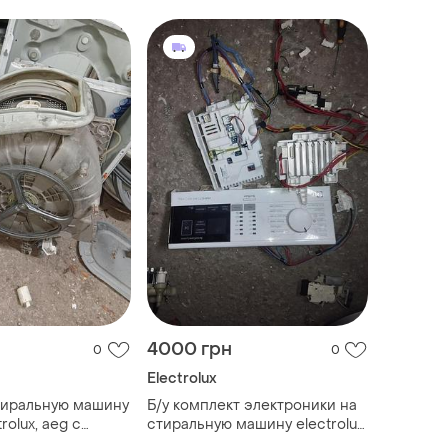
4000 грн
0
0
Electrolux
стиральную машину
Б/у комплект электроники на
trolux, aeg с
стиральную машину electrolux,
й загрузкой.
zanussi, aeg . инвертор .