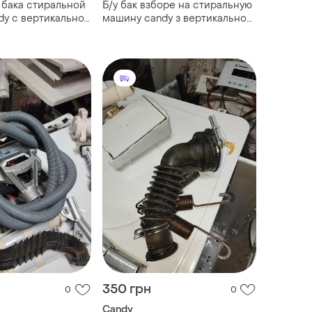
 бака стиральной
Б/у бак взборе на стиральную
y с вертикальной
машину candy з вертикальной
загрузкой. 46000104
46000164 46000163
350 грн
0
0
Candy