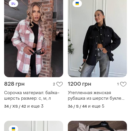
828 грн
1200 грн
2
1
Сорочка материал: байка-
Утепленная женская
шерсть размер: с, м, л
рубашка из шерсти букле.
на осень-весну
и еще
3
и еще
5
34 / XS / 42
36 / S / 44