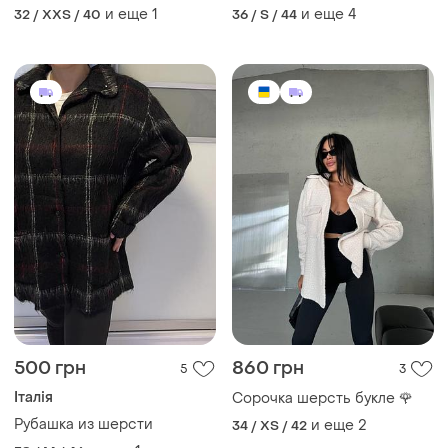
и еще
1
и еще
4
32 / XXS / 40
36 / S / 44
500 грн
860 грн
5
3
Італія
Сорочка шерсть букле 🌹
Рубашка из шерсти
и еще
2
34 / XS / 42