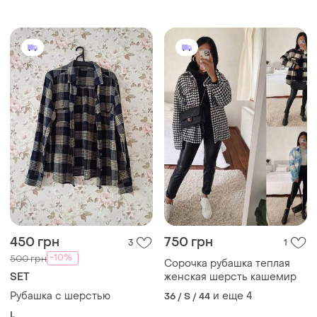
450 грн
750 грн
3
1
-10%
500 грн
Сорочка рубашка теплая
SET
женская шерсть кашемир
Рубашка с шерстью
и еще
4
36 / S / 44
L