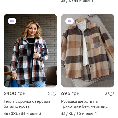
и еще
1
36 / S / 44
2400 грн
695 грн
2
2
Тепла сорочка оверсайз
Рубашка шерсть на
батал шерсть
трикотаже беж, черный,
синий
и еще
3
и еще
4
46 / 3XL / 54
42 / XL / 50