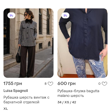
1755 грн
600 грн
8
0
Luisa Spagnoli
Рубашка-блузка baguttа
malano шерсть
Рубашка шерсть винтаж с
бархатной отделкой
34 / XS / 42
XL