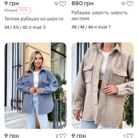
9 грн
880 грн
12
12
-10%
10 грн
Рубашка. шерсть. шерсть.
австрия
Теплая рубашка из шерсти
и еще
1
и еще
5
38 / M / 46
34 / XS / 42
9 грн
9 грн
2
1