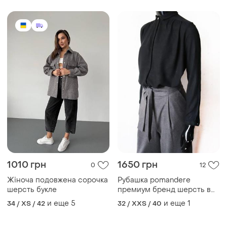
1010 грн
1650 грн
0
12
Жіноча подовжена сорочка
Рубашка pomandere
шерсть букле
премиум бренд шерсть в
составе
и еще
5
и еще
1
34 / XS / 42
32 / XXS / 40