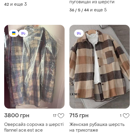
пуговицах из шерсти
и еще
3
42
и еще
5
36 / S / 44
3800 грн
715 грн
17
1
Оверсайз сорочка з шерсті
Женская рубашка шерсть
flannel ace.est ace
на трикотаже