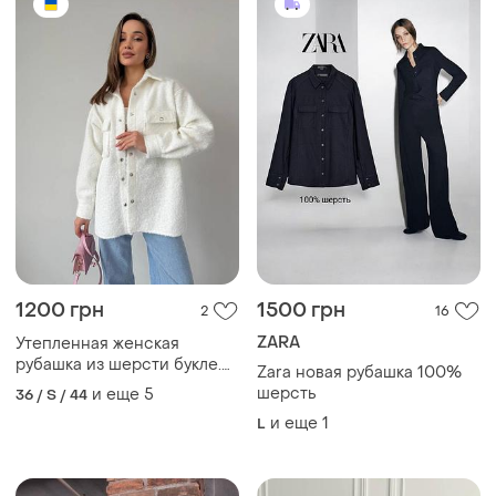
1200 грн
1500 грн
2
16
ZARA
Утепленная женская
рубашка из шерсти букле.
Zara новая рубашка 100%
на осень-весну
шерсть
и еще
5
36 / S / 44
и еще
1
L