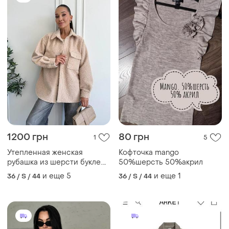
1200 грн
80 грн
1
5
Утепленная женская
Кофточка mango
рубашка из шерсти букле.
50%шерсть 50%акрил
на осень-весну
и еще
5
и еще
1
36 / S / 44
36 / S / 44