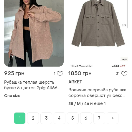
925 грн
1850 грн
1
31
ARKET
Рубашка теплая шерсть
букле 5 цветов 2plgu1466-
Вовняна оверсайз рубашка
056rве
сорочка овершот унісекс
One size
шерсть arket
и еще
1
38 / M / 46
1
2
3
4
5
6
7
>