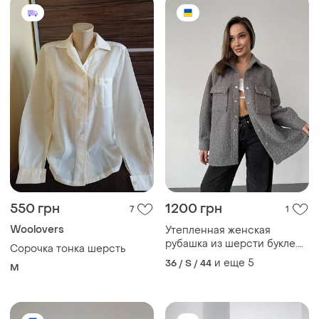
550 грн
1200 грн
7
1
Woolovers
Утепленная женская
рубашка из шерсти букле.
Сорочка тонка шерсть
на осень-весну
и еще
5
36 / S / 44
M