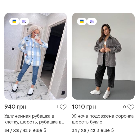
940 грн
1010 грн
1
0
Удлиненная рубашка в
Жіноча подовжена сорочка
клетку, шерсть, рубашка в
шерсть букле
клетку
и еще
5
и еще
5
34 / XS / 42
34 / XS / 42