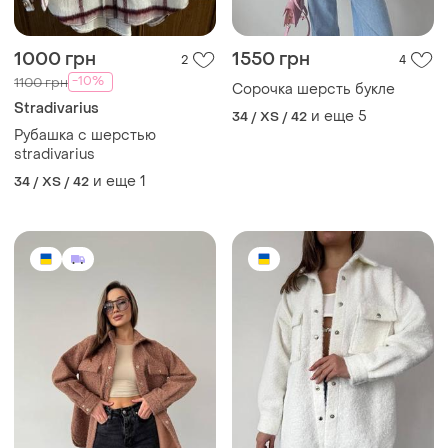
1000 грн
1550 грн
2
4
-10%
1100 грн
Сорочка шерсть букле
Stradivarius
и еще
5
34 / XS / 42
Рубашка с шерстью
stradivarius
и еще
1
34 / XS / 42