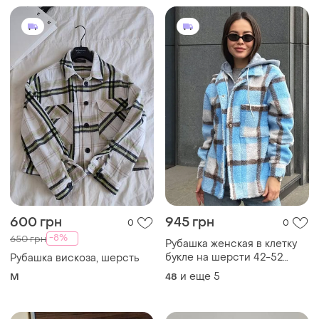
600 грн
945 грн
0
0
-8%
650 грн
Рубашка женская в клетку
букле на шерсти 42-52
Рубашка вискоза, шерсть
razg6260-4216yве
и еще
5
M
48