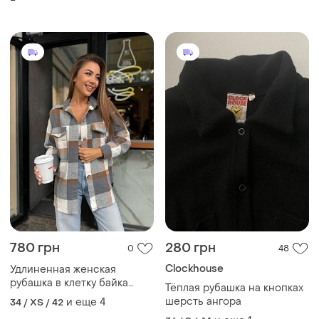
780 грн
280 грн
0
48
Clockhouse
Удлиненная женская
рубашка в клетку байка
Тёплая рубашка на кнопках
шерсть
шерсть ангора
и еще
4
34 / XS / 42