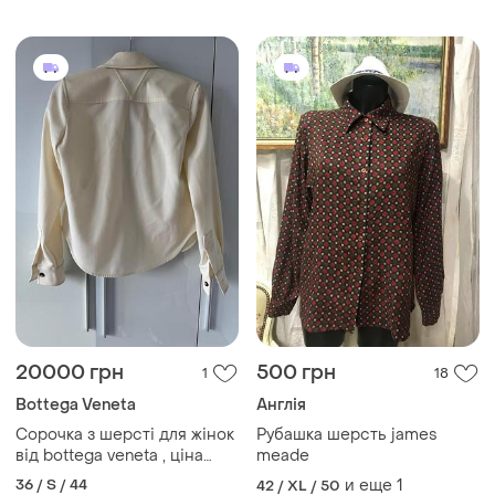
20000 грн
500 грн
1
18
Bottega Veneta
Англія
Сорочка з шерсті для жінок
Рубашка шерсть james
від bottega veneta , ціна
meade
400$ ,оригінал, нова
36 / S / 44
и еще
1
42 / XL / 50