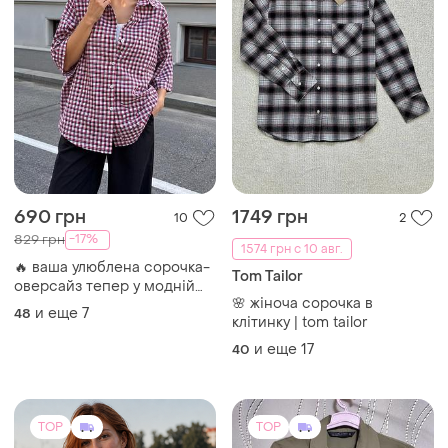
690 грн
1749 грн
10
2
-17%
829 грн
1574 грн с 10 авг.
🔥 ваша улюблена сорочка-
Tom Tailor
оверсайз тепер у модній
🌸 жіноча сорочка в
клітинці. ✔ котон із
и еще
7
48
клітинку | tom tailor
люрексовою ниткою
и еще
17
40
TOP
TOP