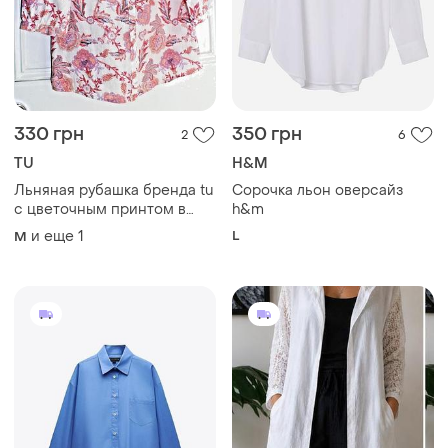
330 грн
350 грн
2
6
TU
H&M
Льняная рубашка бренда tu
Сорочка льон оверсайз
с цветочным принтом в
h&m
розовых тонах.
и еще
1
L
M