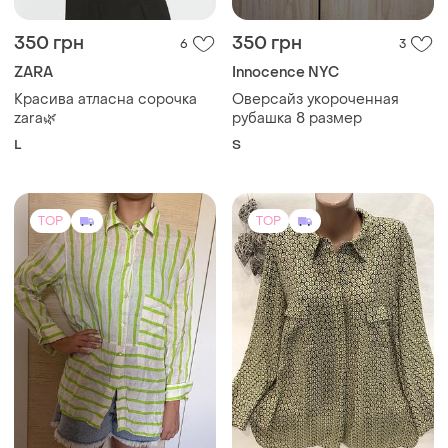
350 грн
350 грн
6
3
ZARA
Innocence NYC
Красива атласна сорочка
Оверсайз укороченная
zara🌿
рубашка 8 размер
L
S
TOP
TOP