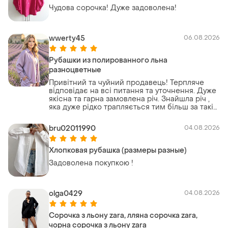
Чудова сорочка! Дуже задоволена!
wwerty45
06.08.2026
Рубашки из полированного льна
разноцветные
Привітний та чуйний продавець! Терпляче
відповідає на всі питання та уточнення. Дуже
якісна та гарна замовлена річ. Знайшла річ ,
яка дуже рідко трапляється тим більш за такі
гроші. Дуже задоволена! Буду замовляти ще!
bru02011990
04.08.2026
Хлопковая рубашка (размеры разные)
Задоволена покупкою !
olga0429
04.08.2026
Сорочка з льону zara, лляна сорочка zara,
чорна сорочка з льону zara