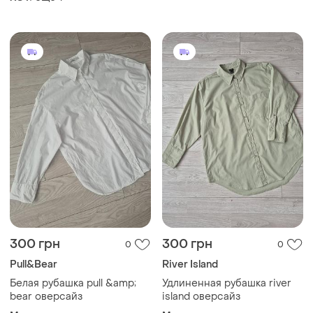
300 грн
300 грн
0
0
Pull&Bear
River Island
Белая рубашка pull &amp;
Удлиненная рубашка river
bear оверсайз
island оверсайз