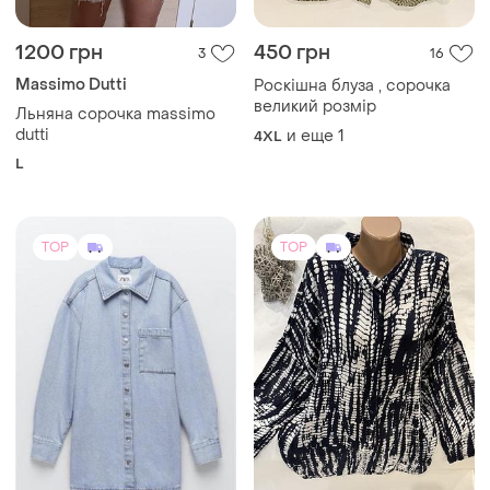
1200 грн
450 грн
3
16
Massimo Dutti
Роскішна блуза , сорочка
великий розмір
Льняна сорочка massimo
dutti
и еще
1
4XL
L
TOP
TOP