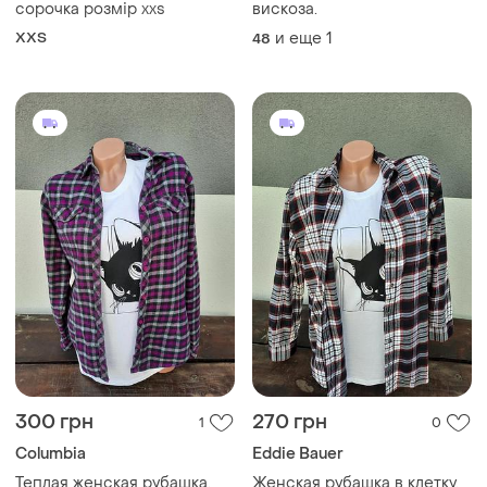
сорочка розмір xxs
вискоза.
XХS
и еще
1
48
300 грн
270 грн
1
0
Columbia
Eddie Bauer
Теплая женская рубашка.
Женская рубашка в клетку.