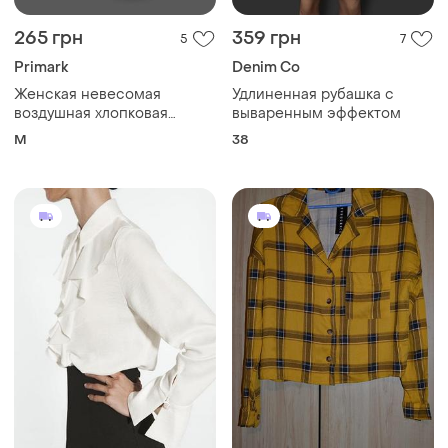
265 грн
359 грн
5
7
Primark
Denim Co
Женская невесомая
Удлиненная рубашка с
воздушная хлопковая
вываренным эффектом
рубашка primark.
M
38