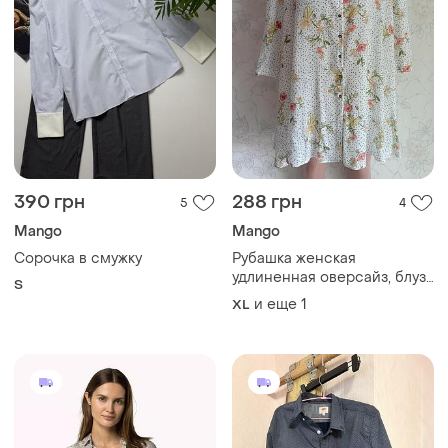
390 грн
288 грн
5
4
Mango
Mango
Сорочка в смужку
Рубашка женская
удлиненная оверсайз, блуза
S
на пуговицах с цветочным
и еще
1
XL
принтом mango