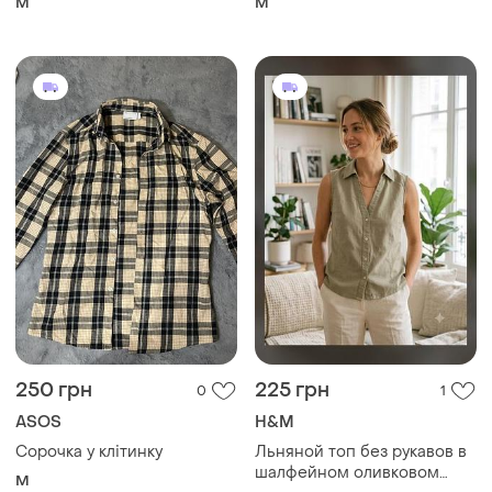
M
M
250 грн
225 грн
0
1
ASOS
H&M
Сорочка у клітинку
Льняной топ без рукавов в
шалфейном оливковом
M