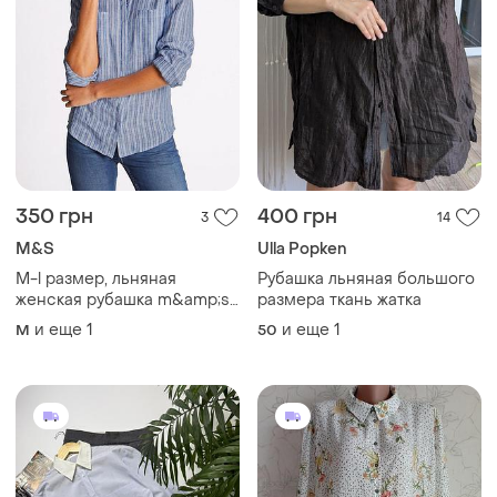
350 грн
400 грн
3
14
M&S
Ulla Popken
M-l размер, льняная
Рубашка льняная большого
женская рубашка m&amp;s
размера ткань жатка
цвет голубой, полоска
и еще
1
и еще
1
M
50