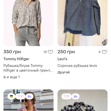
350 грн
250 грн
13
5
Tommy Hilfiger
Levi's
Рубашка/блуза Tommy
Сорочка рубашка levis
hilfiger в цветочный принт,
Другой
s
и еще
1
S
TOP
TOP