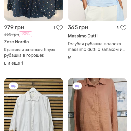
279 грн
365 грн
1
5
-23%
360 грн
Massimo Dutti
Zeze Nordic
Голубая рубашка полоска
massimo dutti с запахом и
Красивая женская блуза
завязкой сбоку.
рубашка в горошек
M
и еще
1
L