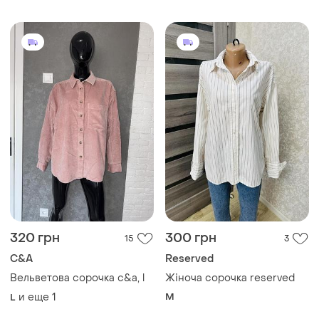
320 грн
300 грн
15
3
C&A
Reserved
Вельветова сорочка c&a, l
Жіноча сорочка reserved
и еще
1
M
L