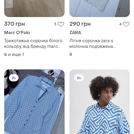
370 грн
290 грн
3
4
Marc O'Polo
ZARA
Трикотажна сорочка білого
Літня сорочка zara s
кольору, від бренду marc
молочна подовжена
o'polo. приталений крій з
сорочка плісирована
и еще
1
S
S
класичним відкладним
сорочка безрукавка на
коміром, довгими рукавами
ґудзиках сорочка зара
. розмір с-м.