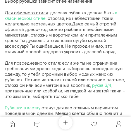
Выбор рубашки зависит от ее назначения
Для офисного стиля
: деловая рубашка должна быть
в
класическом стиле
, строгая, из неблестящей ткани,
желательно пастельных цветов.Даже самый строгий
офисный дресс-код можно разбавить необычными
манжетами, отложным воротником или приталенным
кроем. Ты думаешь, что запонки сугубо мужской
аксессуар? Ты ошибаешься. Не проходи мимо, это
отличный способ недорого украсить деловой наряд.
Для повседневного стиля
: если же ты не ограничена
требованиями дресс-кода и выбираешь повседневную
одежду, то у тебя огромный выбор модных женских
рубашек. Летние из тонких тканей или осенние плотнее,
отложной или асимметричный воротник,
рукав 3/4
,
приталенные или ковбойки, из гладкой или жатой ткани -
что заказать, выбирать только тебе.
Рубашки в клетку
станут для вас отличным вариантом
повседневной одежды. Мелкая клетка обычно полнит и
выгядит довольно рябо - помните об этому
Рубашки в полоску
может смотреться очень стильно в