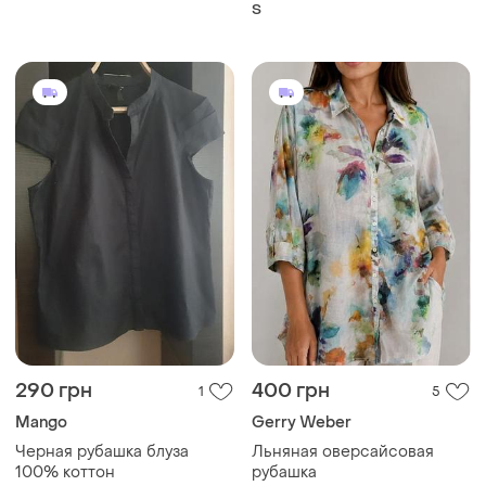
цвете
S
290 грн
400 грн
1
5
Mango
Gerry Weber
Черная рубашка блуза
Льняная оверсайсовая
100% коттон
рубашка