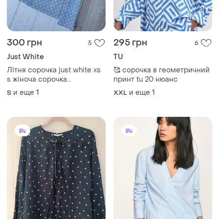
300 грн
295 грн
5
6
Just White
TU
Літня сорочка just white xs
🥰 сорочка в геометричний
s жіноча сорочка
принт tu 20 нюанс
трикотажна блакитна
и еще
1
и еще
1
S
XXL
сорочка з принтом
приталена сорочка з
стразами