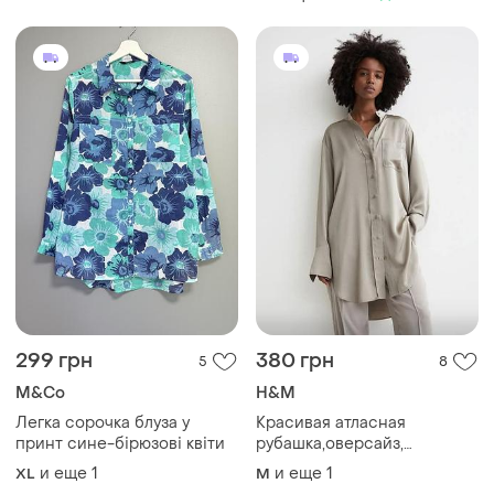
299 грн
380 грн
5
8
M&Co
H&M
Легка сорочка блуза у
Красивая атласная
принт сине-бірюзові квіти
рубашка,оверсайз,
h&amp;m
и еще
1
и еще
1
XL
M