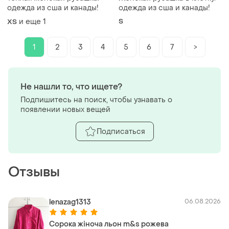
одежда из сша и канады!
одежда из сша и канады!
и еще
1
S
ХS
1
2
3
4
5
6
7
>
Не нашли то, что ищете?
Подпишитесь на поиск, чтобы узнавать о
появлении новых вещей
Подписаться
Отзывы
lenazag1313
06.08.2026
Сорока жіноча льон m&s рожева