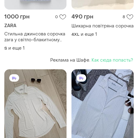
1000 грн
490 грн
0
8
ZARA
Шикарна повітряна сорочка
Стильна джинсова сорочка
и еще
1
4XL
zara у світло-блакитному
кольорі. актуальна модель
и еще
1
S
oversize, яка чудово
доповнить базовий
Реклама на Шафе.
Как сюда попасть?
гардероб. стан ідеальний
розмір s-m