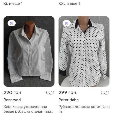
и еще
1
и еще
1
XL
XXL
220 грн
299 грн
3
2
Reserved
Peter Hahn
Хлопковая укороченная
Рубашка женская peter hahn
белая рубашка с длинным
m