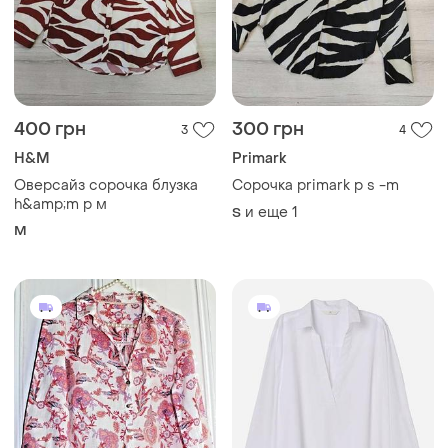
400 грн
300 грн
3
4
H&M
Primark
Оверсайз сорочка блузка
Сорочка primark p s -m
h&amp;m p м
и еще
1
S
M