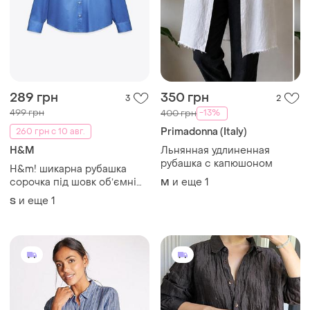
289 грн
350 грн
3
2
499 грн
-13%
400 грн
Primadonna (Italy)
260 грн с 10 авг.
H&M
Льнянная удлиненная
рубашка с капюшоном
H&m! шикарна рубашка
сорочка під шовк обʼємні
и еще
1
M
кармани атласна
и еще
1
S
подовжена під сатин