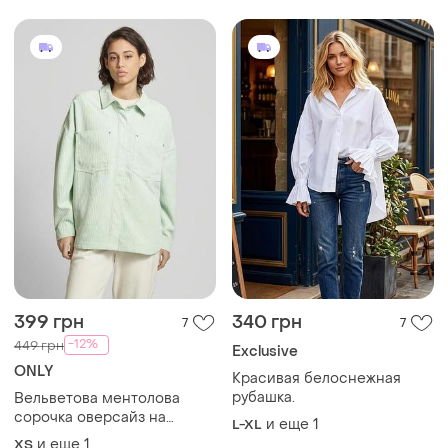
399 грн
340 грн
7
7
-12%
449 грн
Exclusive
ONLY
Красивая белоснежная
рубашка.
Вельветова ментолова
сорочка оверсайз на
и еще
1
L-XL
кнопках
и еще
1
ХS