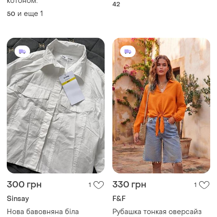
котоном.
42
и еще
1
50
300 грн
330 грн
1
1
Sinsay
F&F
Нова бавовняна біла
Рубашка тонкая оверсайз