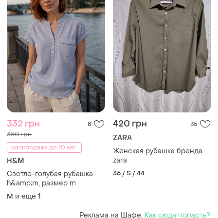
332 грн
420 грн
8
35
350 грн
ZARA
распродажа до 10 авг.
Женская рубашка бренда
zara
H&M
36 / S / 44
Светло-голубая рубашка
h&amp;m, размер m
и еще
1
M
Реклама на Шафе.
Как сюда попасть?