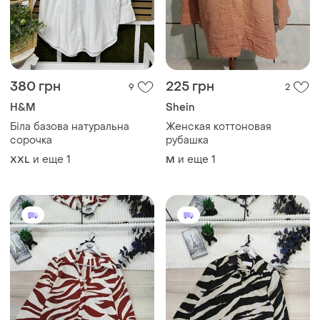
380 грн
225 грн
9
2
H&M
Shein
Біла базова натуральна
Женская коттоновая
сорочка
рубашка
и еще
1
и еще
1
XXL
M