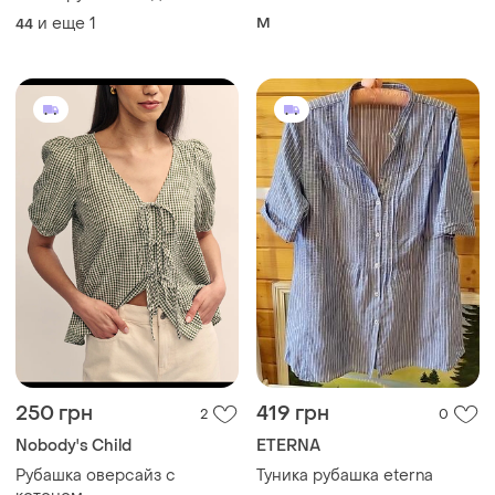
рукавом в голубую полоску
и еще
1
M
44
250 грн
419 грн
2
0
Nobody's Child
ETERNA
Рубашка оверсайз с
Туника рубашка eterna