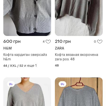
600 грн
210 грн
4
0
H&M
ZARA
Кофта кардиган оверсайз
Кофта вязаная вкорочена
h&m
zara роз. 48
и еще
1
48
44 / XXL / 52