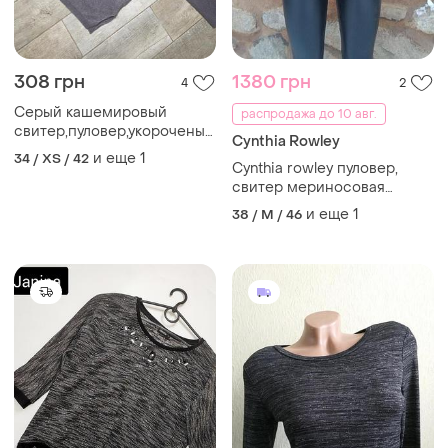
308 грн
1380 грн
4
2
Серый кашемировый
распродажа до 10 авг.
свитер,пуловер,укороченый
Cynthia Rowley
свитер
и еще
1
34 / XS / 42
Cynthia rowley пуловер,
свитер мериносовая
шерсть, m-l.
и еще
1
38 / M / 46