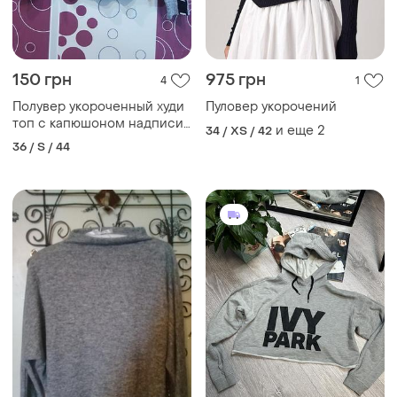
150 грн
975 грн
4
1
Полувер укороченный худи
Пуловер укорочений
топ с капюшоном надписи
и еще
2
34 / XS / 42
review
36 / S / 44