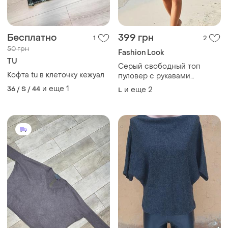
Бесплатно
399 грн
1
2
50 грн
Fashion Look
TU
Серый свободный топ
Кофта tu в клеточку кежуал
пуловер с рукавами
«летучая мышь» и
и еще
1
36 / S / 44
и еще
2
L
укороченным низом classic
fashion collection