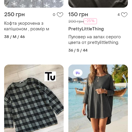
250 грн
150 грн
0
4
-25%
200 грн
Кофта укорочена з
капішоном , розмір м
PrettyLittleThing
38 / M / 46
Пуловер на запах серого
цвета от prettylittlething.
36 / S / 44