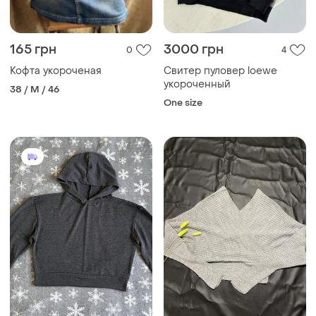
165 грн
3000 грн
0
4
Кофта укороченая
Свитер пуловер loewe
укороченный
38 / M / 46
One size