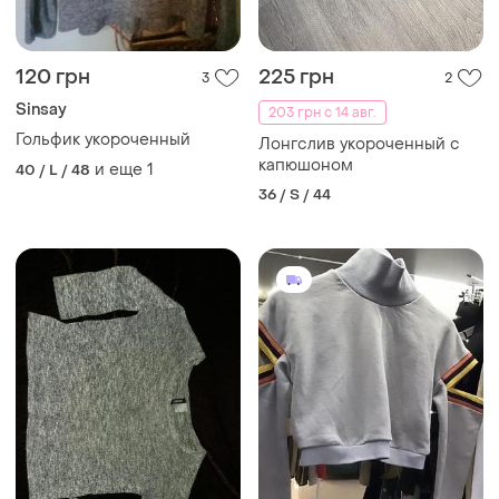
120 грн
225 грн
3
2
Sinsay
203 грн с 14 авг.
Гольфик укороченный
Лонгслив укороченный с
капюшоном
и еще
1
40 / L / 48
36 / S / 44