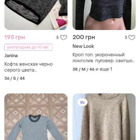
195 грн
200 грн
5
3
New Look
распродажа до 10 авг.
Кроп топ. укороченный
Janina
лонгслив. пуловер. свитшот.
Кофта женская черно
темно-серый меланж.
и еще
1
38 / M / 46
серого цвета
асимметричного кроя с
36 / S / 44
камнями от бренда janina s