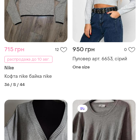
715 грн
950 грн
12
0
Пуловер арт. 6653, сірий
распродажа до 10 авг.
One size
Nike
Кофта nike байка nike
36 / S / 44