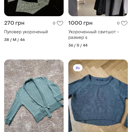
270 грн
1000 грн
0
0
Пуловер укороченый
Укороченный свитшот -
размер s
38 / M / 46
36 / S / 44