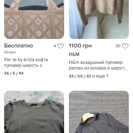
Бесплатно
1100 грн
4
20
51 грн
H&M
Per te by krizia кофта
H&m воздушный пуловер
пуловер шерсть с
реглан из мохера и шерсти
36 / S / 44
легкий пуловер мохер blend
и еще
1
34 / XS / 42