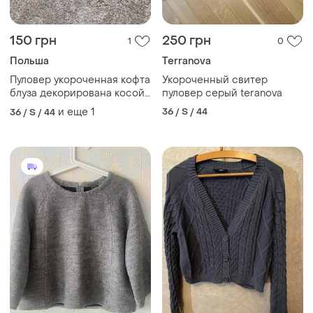
150 грн
250 грн
1
0
Польша
Terranova
Пуловер укороченная кофта
Укороченный свитер
блуза декорирована косой
пуловер серый teranova
косичкой
и еще
1
36 / S / 44
36 / S / 44