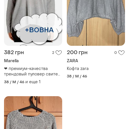
382 грн
200 грн
2
0
Marella
ZARA
❤ премиум-качества
Кофта zara
трендовый пуловер свитер
38 / M / 46
топ кроп оверсайз
и еще
1
38 / M / 46