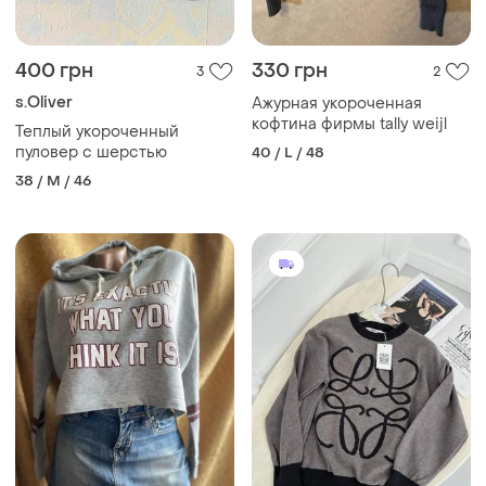
400 грн
330 грн
3
2
s.Oliver
Ажурная укороченная
кофтина фирмы tally weijl
Теплый укороченный
пуловер с шерстью
40 / L / 48
38 / M / 46