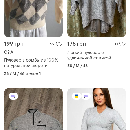
199 грн
175 грн
29
0
C&A
Лёгкий пуловер с
удлиненной спинкой
Пуловер в ромбы из 100%
натуральной шерсти
38 / M / 46
и еще
1
38 / M / 46