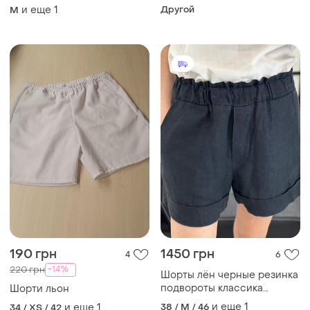
бермуды высокая посадка
и еще
1
Другой
M
резинка манжет мом
190 грн
1450 грн
4
6
-14%
220 грн
Шорты лён черные резинка
подвороты классика
Шорти льон
льняные кэжуал casual
и еще
1
и еще
1
38 / M / 46
34 / XS / 42