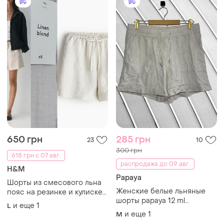
650 грн
285 грн
23
10
300 грн
618 грн с 07 авг.
распродажа до 09 авг.
H&M
Papaya
Шорты из смесового льна
Женские белые льняные
пояс на резинке и кулиске
шорты papaya 12 ml
h&m linen blend
и еще
1
L
оригинал папайя стан
и еще
1
M
идеал 46 48 из льна