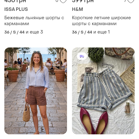
430 грн
399 грн
0
7
ISSA PLUS
H&M
Бежевые льняные шорты с
Короткие летние широкие
карманами
шорты с карманами
и еще
3
и еще
1
36 / S / 44
36 / S / 44