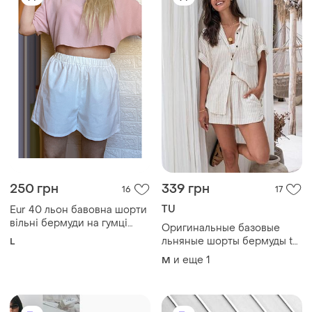
250 грн
339 грн
16
17
TU
Eur 40 льон бавовна шорти
вільні бермуди на гумці
Оригинальные базовые
високі глибокі білі жіночі
льняные шорты бермуды tu
L
woman пояс на резинке из
и еще
1
M
льна