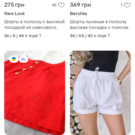
275 грн
369 грн
45
1
New Look
Bershka
Шорты в полоску с высокой
Шорты льняные в полоску
посадкой из смесового
высокая посадка с поясом
льна new look.
и еще
1
и еще
1
36 / S / 44
34 / XS / 42