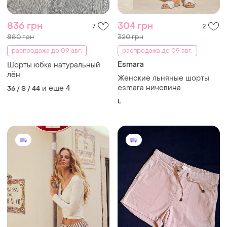
836 грн
304 грн
7
2
880 грн
320 грн
распродажа до 09 авг.
распродажа до 09 авг.
Esmara
Шорты юбка натуральный
лён
Женские льняные шорты
esmara ничевина
и еще
4
36 / S / 44
L