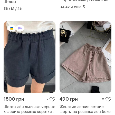
шорты из льна розовые на
Штаны
резинке
и еще
3
UA 42
38 / M / 46
1500 грн
490 грн
7
0
Шорты лён льняные черные
Женские легкие летние
классика резинка короткие
шорты на резинке лен бохо