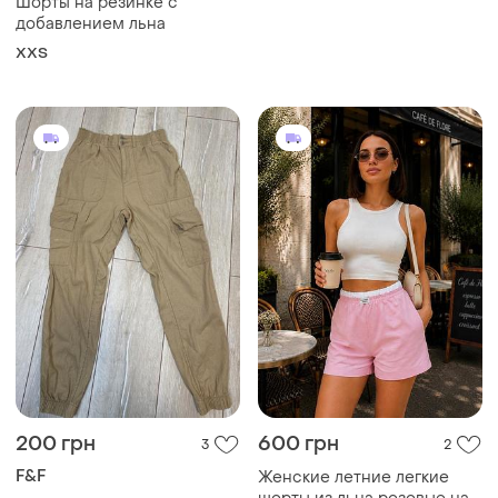
Шорты на резинке с
добавлением льна
XХS
200 грн
600 грн
3
2
F&F
Женские летние легкие