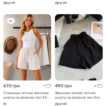
черный, 48/52
мокко, 48/52
Другой
Другой
670 грн
490 грн
1
0
Стильные летние женские
Женские легкие летние
шорты на резинке лен 42-
шорты на резинке лен бохо
46,48-52,54-58
черный, 42/46
M
Другой