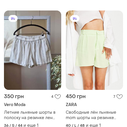
350 грн
450 грн
4
7
Vero Moda
ZARA
Летние льняные шорты в
Свободные лён льняные
полоску на резинке лен
mom шорты на резинке
вискоза 🌺
stradivarius оригинал
и еще
1
и еще
1
36 / S / 44
40 / L / 48