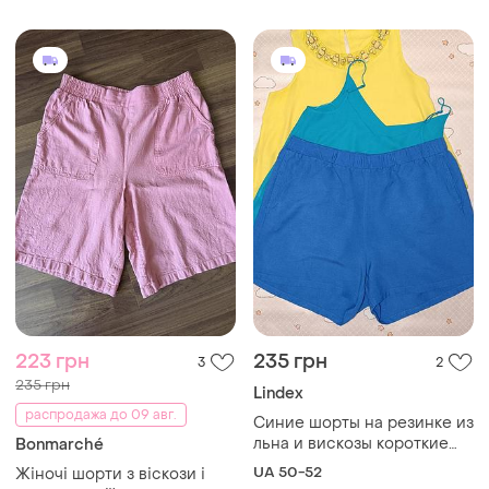
223 грн
235 грн
3
2
235 грн
Lindex
распродажа до 09 авг.
Синие шорты на резинке из
льна и вискозы короткие
Bonmarché
р.50-52 lindex с карманами
UA 50-52
Жіночі шорти з віскози і