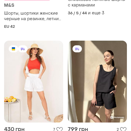
с карманами
M&S
и еще
3
Шорты, шортики женские
36 / S / 44
черные на резинке, летние,
m&amp;s, размер 14, лен
EU 42
100%
430 грн
799 грн
7
2