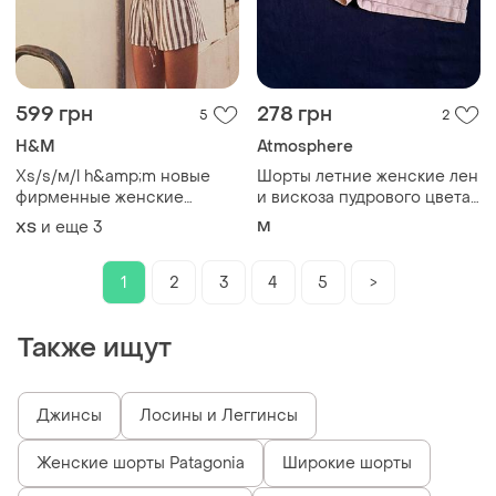
599 грн
278 грн
5
2
H&M
Atmosphere
Хs/s/м/l h&amp;m новые
Шорты летние женские лен
фирменные женские
и вискоза пудрового цвета
шорты шортики на основе
размер м
и еще
3
M
ХS
льна со шнурком полоска
1
2
3
4
5
>
Также ищут
Джинсы
Лосины и Леггинсы
Женские шорты Patagonia
Широкие шорты