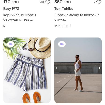
170 грн
350 грн
30
7
Easy 1973
Tcm Tchibo
Коричневые шорты
Шорти з льону та віскози в
бермуды от easy
смужку
выполнены из натурального
L
и еще
1
M
льна и вискозы размер l
имеют эластичную талию
на резинке