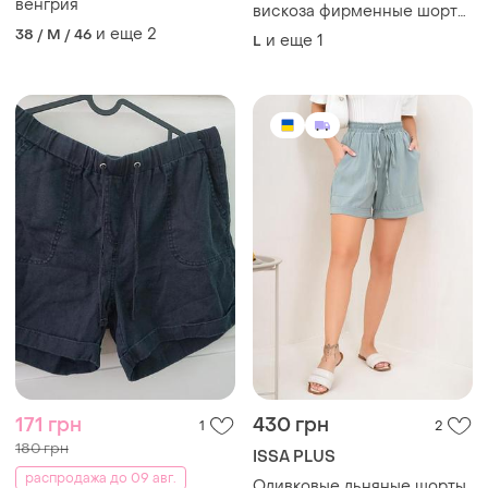
венгрия
вискоза фирменные шорты
карго высокая посадка на
и еще
2
38 / M / 46
и еще
1
L
резинке накладные
карманы
171 грн
430 грн
1
2
180 грн
ISSA PLUS
распродажа до 09 авг.
Оливковые льняные шорты