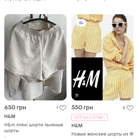
650 грн
550 грн
1
5
H&M
523 грн с 07 авг.
H&m лляні шорти льняные
H&M
шорты
Новые женские шорты из 💯