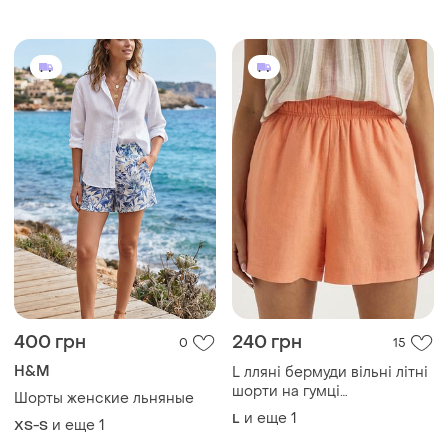
400 грн
240 грн
0
15
H&M
L лляні бермуди вільні літні
шорти на гумці
Шорты женские льняные
помаранчеві високі глибокі
и еще
1
L
и еще
1
XS-S
жіночі