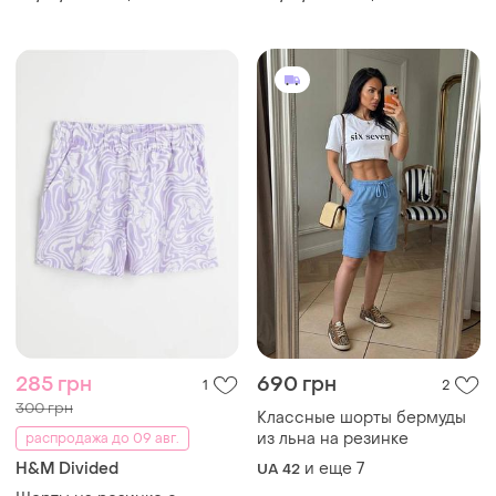
285 грн
690 грн
1
2
300 грн
Классные шорты бермуды
из льна на резинке
распродажа до 09 авг.
H&M Divided
и еще
7
UA 42