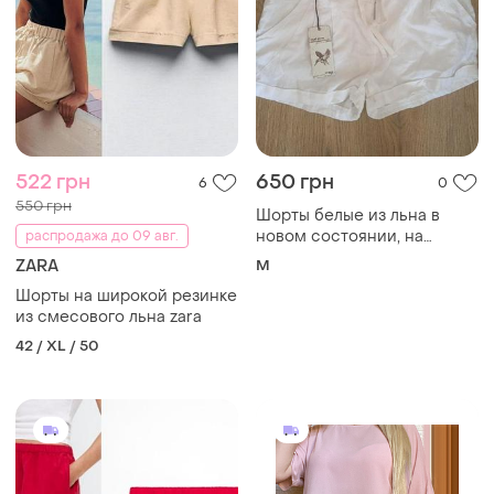
522 грн
650 грн
6
0
550 грн
Шорты белые из льна в
новом состоянии, на
распродажа до 09 авг.
резинке
ZARA
M
Шорты на широкой резинке
из смесового льна zara
42 / XL / 50