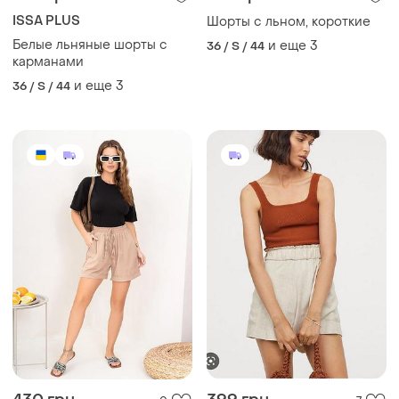
ISSA PLUS
Шорты с льном, короткие
Белые льняные шорты с
и еще
3
36 / S / 44
карманами
и еще
3
36 / S / 44