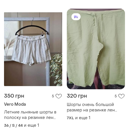
вискозы на резинке
высокая посадка летние
брендовые
350 грн
320 грн
5
5
Vero Moda
Шорты очень большой
размер на резинке лен
Летние льняные шорты в
супер модные!
полоску на резинке лен
и еще
1
7XL
вискоза
и еще
1
36 / S / 44