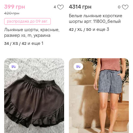
399 грн
4314 грн
4
0
420 грн
Белые льняные короткие
шорты арт: 11800_белый
распродажа до 09 авг.
и еще
3
Льняные шорты, красные,
42 / XL / 50
размер xs, m, украина
и еще
1
34 / XS / 42