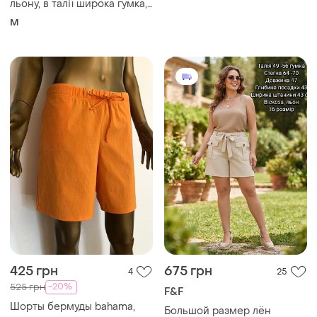
льону, в талії широка гумка,
з боків кишені. bonmarche,
M
m
425 грн
675 грн
4
25
-20%
525 грн
F&F
Шорты бермуды bahama,
Большой размер лён